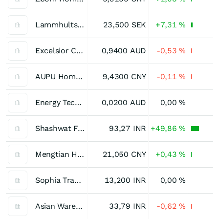
Lammhults Design Group (B)
23,500
SEK
+7,31
%
Excelsior Capital
0,9400
AUD
-0,53
%
AUPU Home Style Limited Registered (A)
9,4300
CNY
-0,11
%
Energy Technologies
0,0200
AUD
0,00
%
Shashwat Furnishing Solutions
93,27
INR
+49,86
%
Mengtian Home Group Registered (A)
21,050
CNY
+0,43
%
Sophia Traexpo
13,200
INR
0,00
%
Asian Warehousing
33,79
INR
-0,62
%