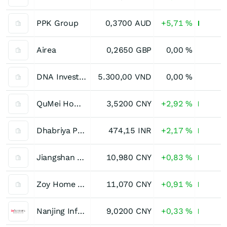
PPK Group
0,3700
AUD
+5,71
%
Airea
0,2650
GBP
0,00
%
DNA Investment Joint Stock Company
5.300,00
VND
0,00
%
QuMei Home Furnishings Group (A)
3,5200
CNY
+2,92
%
Dhabriya Polywood
474,15
INR
+2,17
%
Jiangshan Oupai Door Industry Registered (A)
10,980
CNY
+0,83
%
Zoy Home Furnishing Ltd. Registered (A)
11,070
CNY
+0,91
%
Nanjing Inform Storage Equipment (Group) Registered (A)
9,0200
CNY
+0,33
%