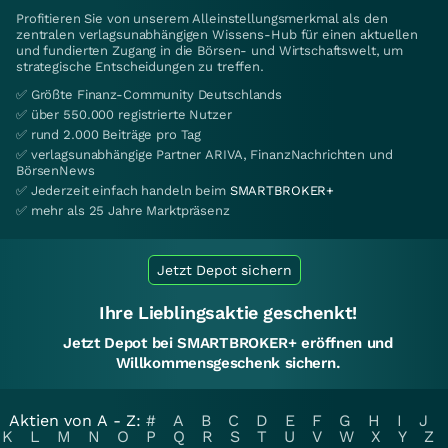
Profitieren Sie von unserem Alleinstellungsmerkmal als den
zentralen verlagsunabhängigen Wissens-Hub für einen aktuellen
und fundierten Zugang in die Börsen- und Wirtschaftswelt, um
strategische Entscheidungen zu treffen.
✅ Größte Finanz-Community Deutschlands
✅ über 550.000 registrierte Nutzer
✅ rund 2.000 Beiträge pro Tag
✅ verlagsunabhängige Partner ARIVA, FinanzNachrichten und
BörsenNews
✅ Jederzeit einfach handeln beim
SMARTBROKER+
✅ mehr als 25 Jahre Marktpräsenz
Jetzt Depot sichern
Ihre Lieblingsaktie geschenkt!
Jetzt Depot bei SMARTBROKER+ eröffnen und
Willkommensgeschenk sichern.
Aktien von A - Z:
#
A
B
C
D
E
F
G
H
I
J
K
L
M
N
O
P
Q
R
S
T
U
V
W
X
Y
Z