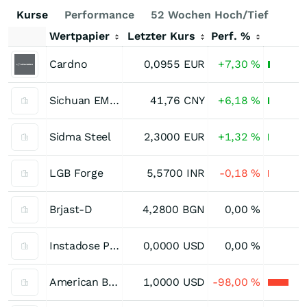
Kurse
Performance
52 Wochen Hoch/Tief
Ken
Wertpapier
Letzter Kurs
Perf. %
Cardno
0,0955
EUR
+7,30
%
Sichuan EM Technology (A)
41,76
CNY
+6,18
%
Sidma Steel
2,3000
EUR
+1,32
%
LGB Forge
5,5700
INR
-0,18
%
Brjast-D
4,2800
BGN
0,00
%
Instadose Pharma
0,0000
USD
0,00
%
American Biltrite
1,0000
USD
-98,00
%