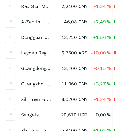
Red Star Macalline Group Ltd Registered (A)
2,2100
CNY
-1,34
%
A-Zenith Home Furnishings Ltd. Registered (A)
46,08
CNY
+2,49
%
Dongguan HuaLi Industries Ltd. Registered (A)
13,720
CNY
+1,86
%
Leyden Registered (B)
6,7500
ARS
-10,00
%
Guangdong Hotata Technology Group Ltd. Registered (A)
13,400
CNY
-0,15
%
Guangzhou Holike Creative Home (A)
11,060
CNY
+3,27
%
Xilinmen Furniture (A)
8,0700
CNY
-1,34
%
Sangetsu
20,670
USD
0,00
%
Zbom Home Collection Ltd. Registered (A)
5,9100
CNY
+1,03
%