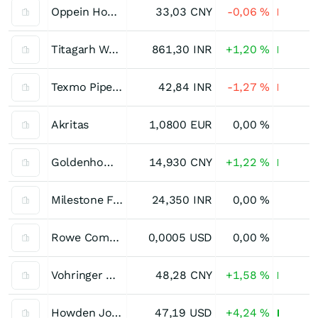
Oppein Home Group Registered (A)
33,03
CNY
-0,06
%
Titagarh Wagons
861,30
INR
+1,20
%
Texmo Pipes & Products
42,84
INR
-1,27
%
Akritas
1,0800
EUR
0,00
%
Goldenhome Living Ltd. Registered (A)
14,930
CNY
+1,22
%
Milestone Furniture
24,350
INR
0,00
%
Rowe Companies
0,0005
USD
0,00
%
Vohringer Home Technology Ltd. Registered (A)
48,28
CNY
+1,58
%
Howden Joinery Group
47,19
USD
+4,24
%