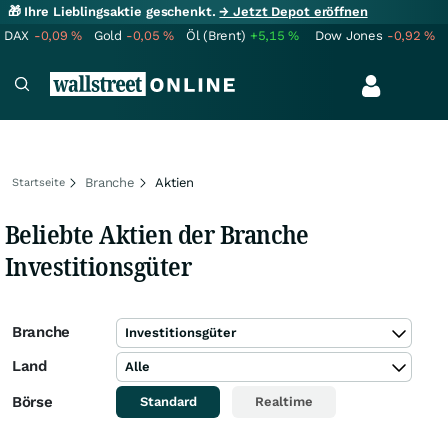
🎁 Ihre Lieblingsaktie geschenkt.
→ Jetzt Depot eröffnen
DAX
-0,09
%
Gold
-0,05
%
Öl (Brent)
+5,15
%
Dow Jones
-0,92
%
Branche
Aktien
Startseite
Beliebte Aktien der Branche
Investitionsgüter
Branche
Investitionsgüter
Land
Alle
Börse
Standard
Realtime