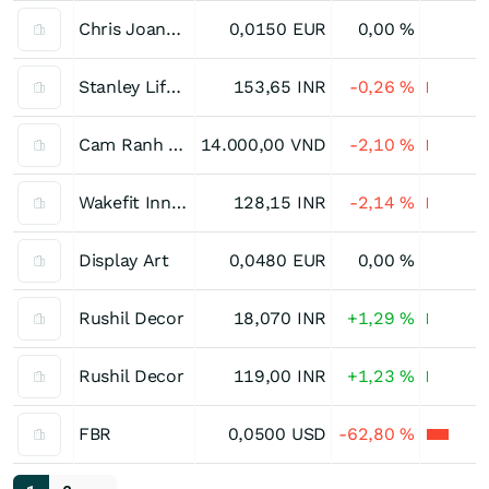
Chris Joannou Public
0,0150
EUR
0,00
%
Stanley Lifestyles
153,65
INR
-0,26
%
Cam Ranh Port
14.000,00
VND
-2,10
%
Wakefit Innovations
128,15
INR
-2,14
%
Display Art
0,0480
EUR
0,00
%
Rushil Decor
18,070
INR
+1,29
%
Rushil Decor
119,00
INR
+1,23
%
FBR
0,0500
USD
-62,80
%