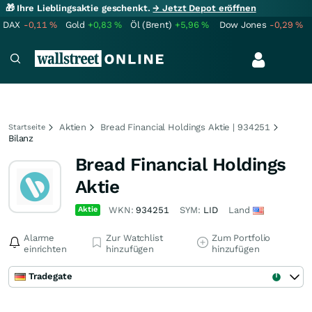
🎁 Ihre Lieblingsaktie geschenkt.
→ Jetzt Depot eröffnen
DAX
-0,11
%
Gold
+0,83
%
Öl (Brent)
+5,96
%
Dow Jones
-0,29
%
Aktien
Bread Financial Holdings Aktie | 934251
Startseite
Bilanz
Bread Financial Holdings
Aktie
Aktie
WKN:
934251
SYM:
LID
Land
Alarme
Zur Watchlist
Zum Portfolio
einrichten
hinzufügen
hinzufügen
Tradegate