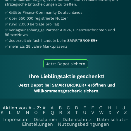
strategische Entscheidungen zu treffen.
✅ Größte Finanz-Community Deutschlands
✅ über 550.000 registrierte Nutzer
✅ rund 2.000 Beiträge pro Tag
✅ verlagsunabhängige Partner ARIVA, FinanzNachrichten und
BörsenNews
✅ Jederzeit einfach handeln beim
SMARTBROKER+
✅ mehr als 25 Jahre Marktpräsenz
Jetzt Depot sichern
Ihre Lieblingsaktie geschenkt!
Jetzt Depot bei SMARTBROKER+ eröffnen und
Willkommensgeschenk sichern.
Aktien von A - Z:
#
A
B
C
D
E
F
G
H
I
J
K
L
M
N
O
P
Q
R
S
T
U
V
W
X
Y
Z
Impressum
Disclaimer
Datenschutz
Datenschutz-
Einstellungen
Nutzungsbedingungen