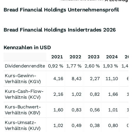
Bread Financial Holdings Unternehmensprofil
Bread Financial Holdings Insidertrades
2026
Kennzahlen in USD
2021
2022
2023
2024
20
Dividendenrendite
0,92 %
1,77 %
2,60 %
1,93 %
1,48
Kurs-Gewinn-
4,16
8,43
2,27
11,10
6,
Verhältnis (KGV)
Kurs-Cash-Flow-
2,16
1,02
0,82
1,66
1,
Verhältnis (KCV)
Kurs-Buchwert-
1,60
0,83
0,56
1,01
1,
Verhältnis (KBV)
Kurs-Umsatz-
1,02
0,49
0,38
0,80
0,
Verhältnis (KUV)