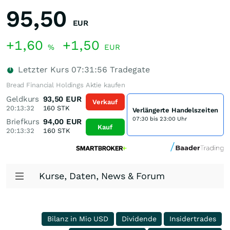
95,50
EUR
+1,60
+1,50
%
EUR
Letzter Kurs
07:31:56
Tradegate
Bread Financial Holdings Aktie kaufen
Geldkurs
93,50
EUR
Verkauf
20:13:32
160
STK
Verlängerte Handelszeiten
07:30 bis 23:00 Uhr
Briefkurs
94,00
EUR
Kauf
20:13:32
160
STK
Kurse, Daten, News & Forum
Bilanz in Mio USD
Dividende
Insidertrades