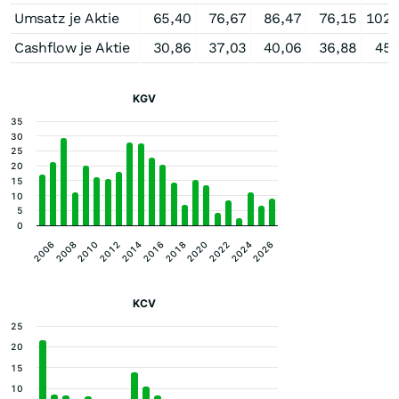
Umsatz je Aktie
65,40
76,67
86,47
76,15
102,
Cashflow je Aktie
30,86
37,03
40,06
36,88
45,
KGV
35
30
25
20
15
10
5
0
2016
2008
2022
2014
2006
2020
2012
2026
2018
2010
2024
KCV
25
20
15
10