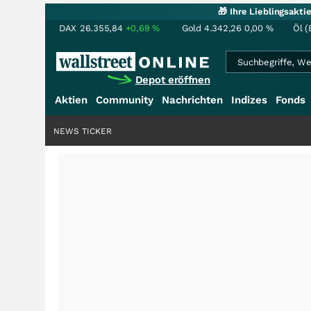
🎁 Ihre Lieblingsakt
DAX
26.355,84
+0,69
%
Gold
4.342,26
0,00
%
Öl (
Depot eröffnen
Aktien
Community
Nachrichten
Indizes
Fonds
NEWS TICKER