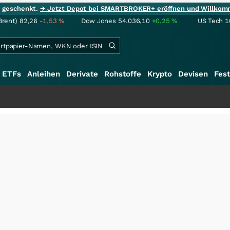
ie geschenkt.
→ Jetzt Depot bei SMARTBROKER+ eröffnen und Willkom
Brent)
82,26
-1,53
%
Dow Jones
54.036,10
+0,25
%
US Tech 1
ETFs
Anleihen
Derivate
Rohstoffe
Krypto
Devisen
Fest