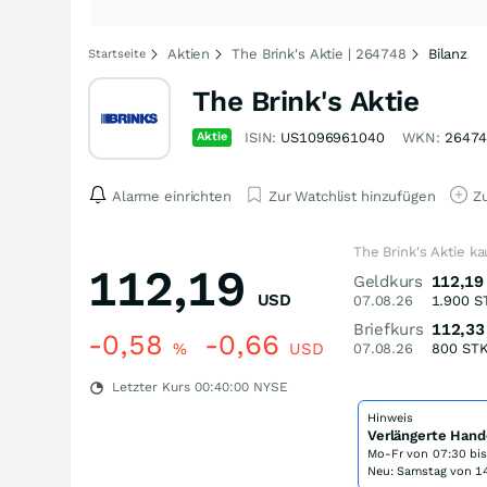
Aktien
The Brink's Aktie | 264748
Bilanz
Startseite
The Brink's Aktie
Aktie
ISIN:
US1096961040
WKN:
2647
Alarme einrichten
Zur Watchlist hinzufügen
Zu
The Brink's Aktie k
112,19
Geldkurs
112,19
USD
07.08.26
1.900
S
Briefkurs
112,33
-0,58
-0,66
%
USD
07.08.26
800
ST
Letzter Kurs
00:40:00
NYSE
Hinweis
Verlängerte Hand
Mo-Fr von
07:30 bi
Neu: Samstag von 14