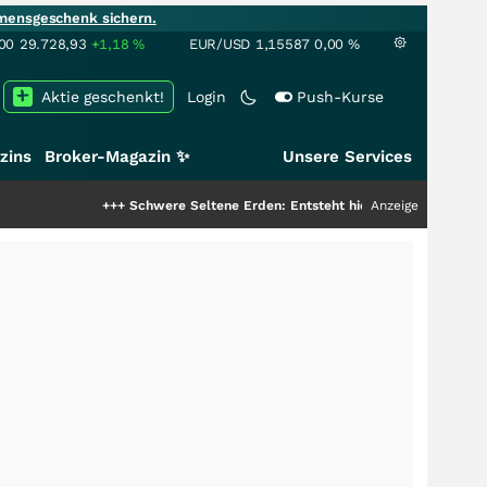
mensgeschenk sichern.
00
29.728,93
+1,18
%
EUR/USD
1,15587
0,00
%
Aktie geschenkt!
Login
Push-Kurse
zins
Broker-Magazin ✨
Unsere Services
+++
Schwere Seltene Erden: Entsteht hier die nächste Milliardenstory?
Anzeige