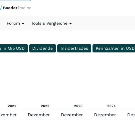
Forum
Tools & Vergleiche
z in Mio USD
Dividende
Insidertrades
Kennzahlen in USD
2021
2022
2023
2024
ezember
Dezember
Dezember
Dezember
De