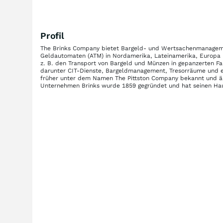
Profil
The Brinks Company bietet Bargeld- und Wertsachenmanagemen
Geldautomaten (ATM) in Nordamerika, Lateinamerika, Europa u
z. B. den Transport von Bargeld und Münzen in gepanzerten Fa
darunter CIT-Dienste, Bargeldmanagement, Tresorräume und e
früher unter dem Namen The Pittston Company bekannt und ä
Unternehmen Brinks wurde 1859 gegründet und hat seinen Haup