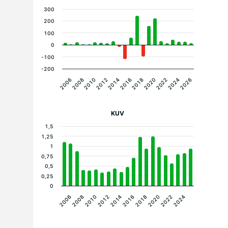
300
200
100
0
-100
-200
2006
2026
2024
2022
2020
2018
2016
2014
2012
2010
2008
KUV
1,5
1,25
1
0,75
0,5
0,25
0
2018
2016
2014
2012
2010
2024
2008
2022
2006
2020