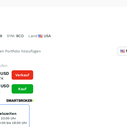
48
SYM:
BCO
Land
USA
m Portfolio hinzufügen
aufen
USD
Verkauf
TK
USD
Kauf
K
elszeiten
s 23:00 Uhr
:00 bis 19:00 Uhr