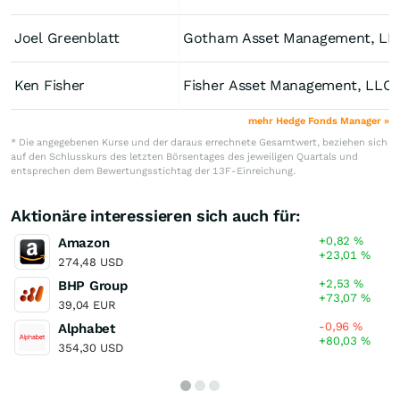
Joel Greenblatt
Gotham Asset Management, LL
Ken Fisher
Fisher Asset Management, LLC
mehr Hedge Fonds Manager »
* Die angegebenen Kurse und der daraus errechnete Gesamtwert, beziehen sich
auf den Schlusskurs des letzten Börsentages des jeweiligen Quartals und
entsprechen dem Bewertungsstichtag der 13F-Einreichung.
Aktionäre interessieren sich auch für:
+0,82
%
Amazon
+23,01
%
274,48 USD
+2,53
%
BHP Group
+73,07
%
39,04 EUR
-0,96
%
Alphabet
+80,03
%
354,30 USD