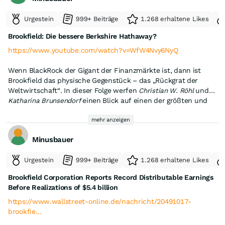
Urgestein
999+ Beiträge
1.268 erhaltene Likes
Brookfield: Die bessere Berkshire Hathaway?
https://www.youtube.com/watch?v=WfW4Nvy6NyQ
Wenn BlackRock der Gigant der Finanzmärkte ist, dann ist
Brookfield das physische Gegenstück – das „Rückgrat der
Weltwirtschaft“. In dieser Folge werfen
Christian W. Röhl
und
Katharina Brunsendorf
einen Blick auf einen der größten und
vielleicht spannendsten Asset-Manager der Welt.
Unter anderem werden folgende Fragen beantwortet: Warum
besitzt ein kanadisches Unternehmen fast den gesamten
mehr anzeigen
Potsdamer Platz in Berlin sowie etliche Hochhäuser in Städten
Minusbauer
wie London und New York? Wie hat CEO Bruce Flatt aus einem
brasilianischen Stromversorger namens „Brascan“ ein globales
Urgestein
999+ Beiträge
1.268 erhaltene Likes
Imperium für Erneuerbare Energien, Infrastruktur und
Immobilien geformt? Und warum wird Flatt oft als der „Warren
Brookfield Corporation Reports Record Distributable Earnings
Buffett Kanadas“ bezeichnet?
Before Realizations of $5.4 billion
https://www.wallstreet-online.de/nachricht/20491017-
brookfie…