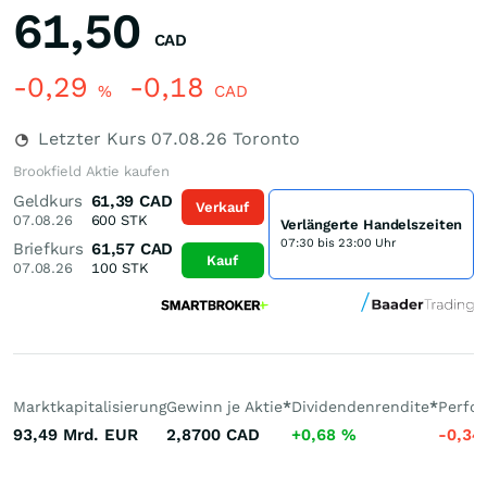
61,50
CAD
-0,29
-0,18
%
CAD
Letzter Kurs
07.08.26
Toronto
Brookfield Aktie kaufen
Geldkurs
61,39
CAD
Verkauf
07.08.26
600
STK
Verlängerte Handelszeiten
07:30 bis 23:00 Uhr
Briefkurs
61,57
CAD
Kauf
07.08.26
100
STK
Marktkapitalisierung
Gewinn je Aktie
*
Dividendenrendite
*
Perfo
93,49 Mrd.
EUR
2,8700
CAD
+0,68
%
-0,34