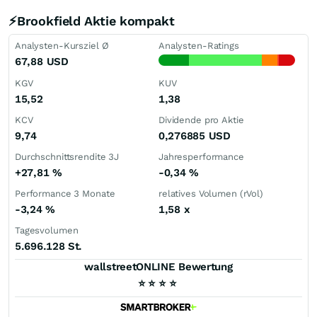
⚡Brookfield Aktie kompakt
Analysten-Kursziel Ø
Analysten-Ratings
67,88
USD
KGV
KUV
15,52
1,38
KCV
Dividende pro Aktie
9,74
0,276885
USD
Durchschnittsrendite 3J
Jahresperformance
+27,81
%
-0,34
%
Performance 3 Monate
relatives Volumen (rVol)
-3,24
%
1,58
x
Tagesvolumen
5.696.128 St.
wallstreetONLINE Bewertung
⭐
⭐
⭐
⭐