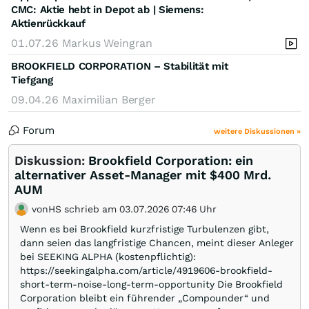
CMC: Aktie hebt in Depot ab | Siemens:
Aktienrückkauf
01.07.26
Markus Weingran
BROOKFIELD CORPORATION – Stabilität mit
Tiefgang
09.04.26
Maximilian Berger
Forum
weitere Diskussionen »
Diskussion:
Brookfield Corporation: ein
alternativer Asset-Manager mit $400 Mrd.
AUM
vonHS schrieb am 03.07.2026 07:46 Uhr
Wenn es bei Brookfield kurzfristige Turbulenzen gibt,
dann seien das langfristige Chancen, meint dieser Anleger
bei SEEKING ALPHA (kostenpflichtig):
https://seekingalpha.com/article/4919606-brookfield-
short-term-noise-long-term-opportunity Die Brookfield
Corporation bleibt ein führender „Compounder“ und