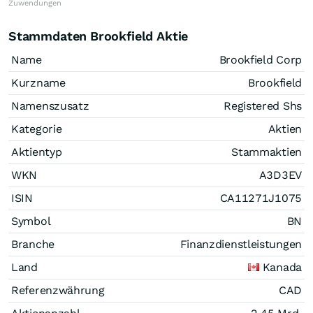
Zuwendungen
Stammdaten Brookfield Aktie
Name
Brookfield Corp
Kurzname
Brookfield
Namenszusatz
Registered Shs
Kategorie
Aktien
Aktientyp
Stammaktien
WKN
A3D3EV
ISIN
CA11271J1075
Symbol
BN
Branche
Finanzdienstleistungen
Land
Kanada
Referenzwährung
CAD