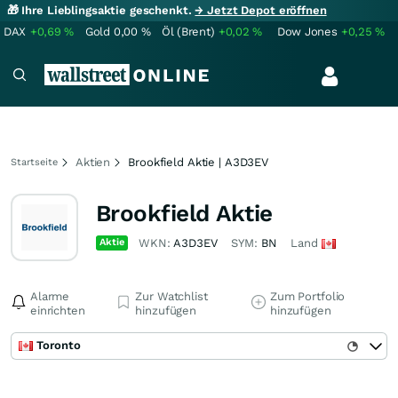
🎁 Ihre Lieblingsaktie geschenkt.
→ Jetzt Depot eröffnen
DAX
+0,69
%
Gold
0,00
%
Öl (Brent)
+0,02
%
Dow Jones
+0,25
%
Aktien
Brookfield Aktie | A3D3EV
Startseite
Brookfield Aktie
Aktie
WKN:
A3D3EV
SYM:
BN
Land
Alarme
Zur Watchlist
Zum Portfolio
einrichten
hinzufügen
hinzufügen
Toronto