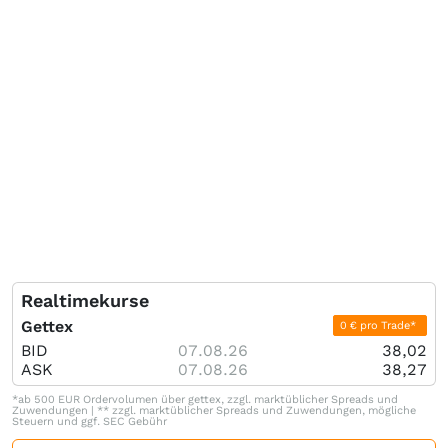
Realtimekurse
Gettex
0 € pro Trade*
BID
07.08.26
38,02
ASK
07.08.26
38,27
*ab 500 EUR Ordervolumen über gettex, zzgl. marktüblicher Spreads und
Zuwendungen | ** zzgl. marktüblicher Spreads und Zuwendungen, mögliche
Steuern und ggf. SEC Gebühr