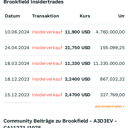
Brookfield Insidertrades
Datum
Transaktion
Kurs
Ums
10.06.2024
10.06.2024
Insiderverkauf
11,900
USD
4.760.000,00
24.04.2024
24.04.2024
Insiderverkauf
21,750
USD
155.099,25
18.03.2024
18.03.2024
Insiderverkauf
11,330
USD
11.330.000,00
18.12.2023
18.12.2023
Insiderverkauf
2,2400
USD
867.032,32
15.12.2023
15.12.2023
Insiderverkauf
2,4700
USD
327.769,00
alle Insidertrades »
Community Beiträge zu Brookfield - A3D3EV -
CA11271J1075