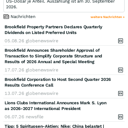
US-Dollar je Anteil. Auszahlung ist am 30. September
2026.
Nachrichten
weitere Nachrichten »
Brookfield Property Partners Declares Quarterly
Dividends on Listed Preferred Units
05.08.26
globenewswire
Brookfield Announces Shareholder Approval of
Transaction to Simplify Corporate Structure and
Results of 2026 Annual and Special Meeting
17.07.26
globenewswire
Brookfield Corporation to Host Second Quarter 2026
Results Conference Call
13.07.26
globenewswire
Lions Clubs International Announces Mark S. Lyon
as 2026-2027 International President
06.07.26
newsfile
Tipp: 5 Spirituosen-Aktien: Nike: China belastet |