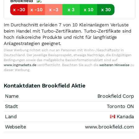
Brookfield
x -30
x -10
x -3
x 3
x 10
x 30
Im Durchschnitt erleiden 7 von 10 Kleinanlegern Verluste
beim Handel mit Turbo-Zertifikaten. Turbo-Zertifikate sind
hoch risikoreiche Produkte und nicht für langfristige
Anlagestrategien geeignet.
Diese Werbung richtet sich nur an Personen mit Wohn-/Geschäftssitz in
Deutschland. Der jeweilige Basisprospekt, etwaige Nachträge, die Endgültigen
Bedingungen sowie das maßgebliche Basisinformationsblatt sind auf
www.ingmarkets.de
veröffentlicht. Beachten Sie auch die
weiteren Hinweise
zu
dieser Werbung.
Kontaktdaten Brookfield Aktie
Name
Brookfield Corp
Stadt
Toronto ON
Land
Kanada
Webseite
www.brookfield.com