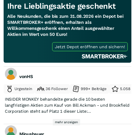
Ihre Lieblingsaktie geschenkt
Alle Neukunden, die bis zum 31.08.2026 ein Depot bei
SMARTBROKER+ eröffnen, erhalten als
Willkommensgeschenk einen Anteil ausgewählter
Aktien im Wert von 50 Euro!
Jetzt Depot eröffnen und sichern!
vonHS
Urgestein
36 Follower
999+ Beiträge
5.058 e
INSIDER MONKEY behandelte gerade die 10 besten
langfristigen Aktien zum Kauf von Bill Ackman - und Brookfield
Corporation steht auf Platz 1 dieser Liste:
mehr anzeigen
https://www.insidermonkey.com/blog/brookfield-corporation-
bn-bill-ackman-is-bullish-on-this-asset-manager-1745586/
Minusbauer