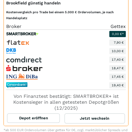
Brookfield günstig handeln
Kostenvergleich pro Trade bei einem 5.000 € Ordervolumen, je nach
Handelsplatz
Broker
Gettex
0,00 €*
7,90 €
10,00 €
17,40 €
18,47 €
17,45 €
19,40 €
Von Finanztest bestätigt: SMARTBROKER+ ist
Kostensieger in allen getesteten Depotgrößen
(12/2025)
Depot eröffnen
Jetzt wechseln
*ab 500 EUR Ordervolumen über gettex für 0€, zzgl. marktüblicher Spreads und