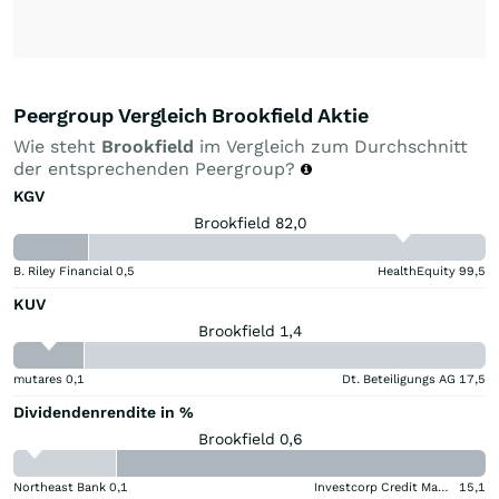
Peergroup Vergleich Brookfield Aktie
Wie steht
Brookfield
im Vergleich zum Durchschnitt
der entsprechenden Peergroup?
KGV
Brookfield 82,0
B. Riley Financial
0,5
HealthEquity
99,5
KUV
Brookfield 1,4
mutares
0,1
Dt. Beteiligungs AG
17,5
Dividendenrendite in %
Brookfield 0,6
Northeast Bank
0,1
Investcorp Credit Management BDC
15,1