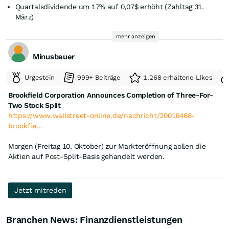
Quartalsdividende um 17% auf 0,07$ erhöht (Zahltag 31.
März)
Aktien im Wert von mehr als 1 Mrd. $ zurückgekauft in 2025
mehr anzeigen
Minusbauer
Urgestein
999+ Beiträge
1.268 erhaltene Likes
Brookfield Corporation Announces Completion of Three-For-
Two Stock Split
https://www.wallstreet-online.de/nachricht/20016468-
brookfie…
Morgen (Freitag 10. Oktober) zur Markteröffnung aollen die
Aktien auf Post-Split-Basis gehandelt werden.
Jetzt mitreden
Branchen News: Finanzdienstleistungen