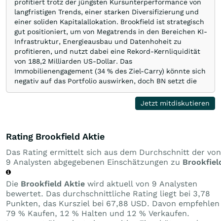
profitiert trotz der jüngsten Kursunterperformance von
langfristigen Trends, einer starken Diversifizierung und
einer soliden Kapitalallokation. Brookfield ist strategisch
gut positioniert, um von Megatrends in den Bereichen KI-
Infrastruktur, Energieausbau und Datenhoheit zu
profitieren, und nutzt dabei eine Rekord-Kernliquidität
von 188,2 Milliarden US-Dollar. Das
Immobilienengagement (34 % des Ziel-Carry) könnte sich
negativ auf das Portfolio auswirken, doch BN setzt die
Veräußerung von Vermögenswerten fort und sieht
langfristigen Wert in Premium-Immobilien. Der Anleger
Jetzt mitdiskutieren
behält seine Bewertung „Strong Buy“ bei, gestützt durch
ausschüttungsfähige Gewinne von ca. 2,5 US-Dollar pro
Aktie, ein P/DE unter 20 und die jüngsten Rückkäufe im
Rating Brookfield Aktie
Umfang von 1 Milliarde US-Dollar, die die Überzeugung
des Managements unters …
Das Rating ermittelt sich aus dem Durchschnitt der von
9 Analysten abgegebenen Einschätzungen zu
Brookfiel
Die
Brookfield Aktie
wird aktuell von 9 Analysten
bewertet. Das durchschnittliche Rating liegt bei 3,78
Punkten, das Kursziel bei 67,88 USD. Davon empfehlen
79 % Kaufen, 12 % Halten und 12 % Verkaufen.