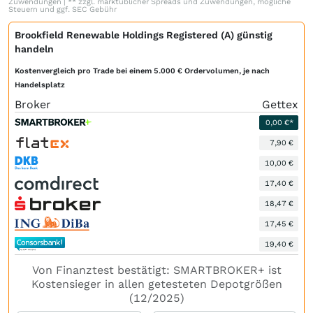
Zuwendungen | ** zzgl. marktüblicher Spreads und Zuwendungen, mögliche
Steuern und ggf. SEC Gebühr
Brookfield Renewable Holdings Registered (A) günstig
handeln
Kostenvergleich pro Trade bei einem 5.000 € Ordervolumen, je nach
Handelsplatz
Broker
Gettex
0,00 €*
7,90 €
10,00 €
17,40 €
18,47 €
17,45 €
19,40 €
Von Finanztest bestätigt: SMARTBROKER+ ist
Kostensieger in allen getesteten Depotgrößen
(12/2025)