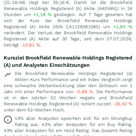
(21:16:49) liegt bei 29,16
€
. Damit ist die Brookfield
Renewable Holdings Registered (A) Aktie (A40WAG) in 24
Stunden um
+1,18
%
gestiegen. Auf 7 Tage gesehen hat
sich der Kurs der Brookfield Renewable Holdings
Registered (A) Aktie (ISIN CA11285B1085) um
+1,93
%
verändert. Der Verlust der Brookfield Renewable Holdings
Registered (A) Aktie auf 30 Tage, seit dem 07.07.2026,
beträgt
-10,81
%
.
Kursziel Brookfield Renewable Holdings Registered
(A) und Analysten Einschätzungen
Die Brookfield Renewable Holdings Registered (A)
Aktien Kurs Performance und ein Index Vergleich zeigt
eine schwache Wertentwicklung über den Zeitraum von 1
Jahr mit einer Performance von
-2,89
%
. Die Performance
ist in den letzten 52 Wochen negativ und Brookfield
Renewable Holdings Registered (A) notiert zurzeit
-26,42
%
unter dem 52-Wochen Hoch.
15% aller Analysten sprechen sich für ein Strongbuy
Rating aus. 43% aller Analysten für ein Buy Rating.
43% aller Analysten für ein Hold Rating. Das Gesamt Rating