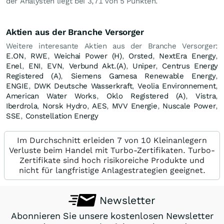
der Analysten liegt bei 3,71 von 5 Punkten.
Aktien aus der Branche Versorger
Weitere interesante Aktien aus der Branche Versorger:
E.ON
,
RWE
,
Weichai Power (H)
,
Orsted
,
NextEra Energy
,
Enel
,
ENI
,
EVN
,
Verbund Akt.(A)
,
Uniper
,
Centrus Energy
Registered (A)
,
Siemens Gamesa Renewable Energy
,
ENGIE
,
DWK Deutsche Wasserkraft
,
Veolia Environnement
,
American Water Works
,
Oklo Registered (A)
,
Vistra
,
Iberdrola
,
Norsk Hydro
,
AES
,
MVV Energie
,
Nuscale Power
,
SSE
,
Constellation Energy
Im Durchschnitt erleiden 7 von 10 Kleinanlegern
Verluste beim Handel mit Turbo-Zertifikaten. Turbo-
Zertifikate sind hoch risikoreiche Produkte und
nicht für langfristige Anlagestrategien geeignet.
Newsletter
Abonnieren Sie unsere kostenlosen Newsletter