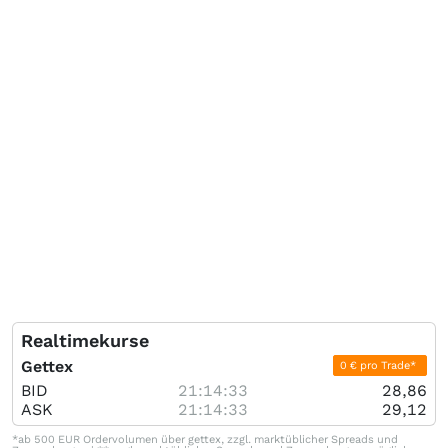
Realtimekurse
Gettex
0 € pro Trade*
BID
21:14:33
28,86
ASK
21:14:33
29,12
*ab 500 EUR Ordervolumen über gettex, zzgl. marktüblicher Spreads und