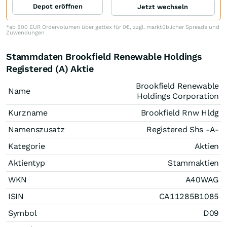
Depot eröffnen
Jetzt wechseln
*ab 500 EUR Ordervolumen über gettex für 0€, zzgl. marktüblicher Spreads und
Zuwendungen
Stammdaten Brookfield Renewable Holdings
Registered (A) Aktie
Brookfield Renewable
Name
Holdings Corporation
Kurzname
Brookfield Rnw Hldg
Namenszusatz
Registered Shs -A-
Kategorie
Aktien
Aktientyp
Stammaktien
WKN
A40WAG
ISIN
CA11285B1085
Symbol
D09