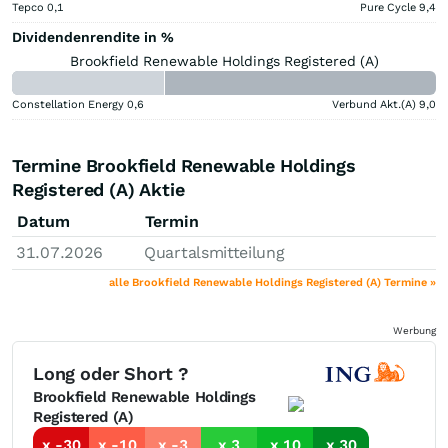
Tepco
0,1
Pure Cycle
9,4
Dividendenrendite in %
Brookfield Renewable Holdings Registered (A)
Constellation Energy
0,6
Verbund Akt.(A)
9,0
Termine Brookfield Renewable Holdings
Registered (A) Aktie
Datum
Termin
31.07.2026
Quartalsmitteilung
alle Brookfield Renewable Holdings Registered (A) Termine »
Werbung
Long oder Short ?
Brookfield Renewable Holdings
Registered (A)
x -30
x -10
x -3
x 3
x 10
x 30