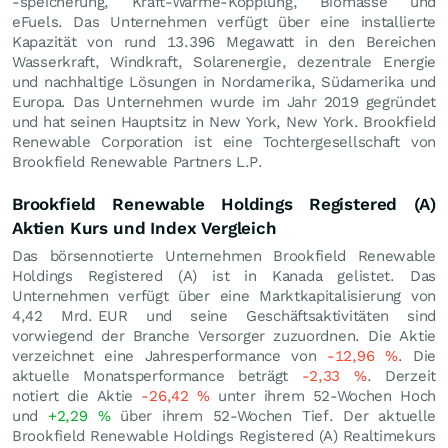
-speicherung, Kraft-Wärme-Kopplung, Biomasse und
eFuels. Das Unternehmen verfügt über eine installierte
Kapazität von rund 13.396 Megawatt in den Bereichen
Wasserkraft, Windkraft, Solarenergie, dezentrale Energie
und nachhaltige Lösungen in Nordamerika, Südamerika und
Europa. Das Unternehmen wurde im Jahr 2019 gegründet
und hat seinen Hauptsitz in New York, New York. Brookfield
Renewable Corporation ist eine Tochtergesellschaft von
Brookfield Renewable Partners L.P.
Brookfield Renewable Holdings Registered (A)
Aktien Kurs und Index Vergleich
Das börsennotierte Unternehmen Brookfield Renewable
Holdings Registered (A) ist in Kanada gelistet. Das
Unternehmen verfügt über eine Marktkapitalisierung von
4,42 Mrd.
EUR
und seine Geschäftsaktivitäten sind
vorwiegend der Branche Versorger zuzuordnen. Die Aktie
verzeichnet eine Jahresperformance von
-12,96
%
. Die
aktuelle Monatsperformance beträgt
-2,33
%
. Derzeit
notiert die Aktie
-26,42
%
unter ihrem 52-Wochen Hoch
und
+2,29
%
über ihrem 52-Wochen Tief. Der aktuelle
Brookfield Renewable Holdings Registered (A) Realtimekurs