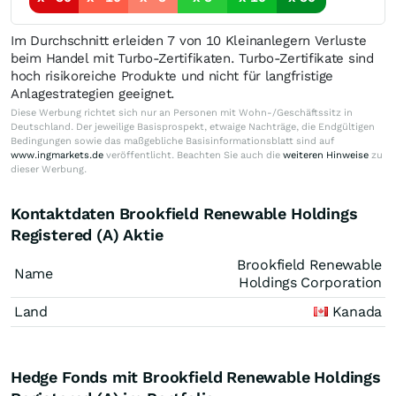
Im Durchschnitt erleiden 7 von 10 Kleinanlegern Verluste
beim Handel mit Turbo-Zertifikaten. Turbo-Zertifikate sind
hoch risikoreiche Produkte und nicht für langfristige
Anlagestrategien geeignet.
Diese Werbung richtet sich nur an Personen mit Wohn-/Geschäftssitz in
Deutschland. Der jeweilige Basisprospekt, etwaige Nachträge, die Endgültigen
Bedingungen sowie das maßgebliche Basisinformationsblatt sind auf
www.ingmarkets.de
veröffentlicht. Beachten Sie auch die
weiteren Hinweise
zu
dieser Werbung.
Kontaktdaten Brookfield Renewable Holdings
Registered (A) Aktie
Brookfield Renewable
Name
Holdings Corporation
Land
Kanada
Hedge Fonds mit Brookfield Renewable Holdings