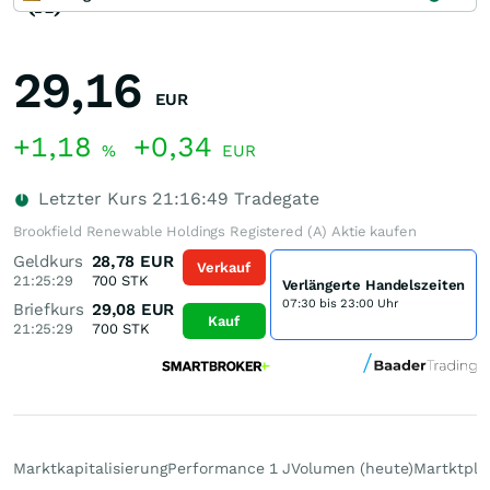
29,16
EUR
+1,18
+0,34
%
EUR
Letzter Kurs
21:16:49
Tradegate
Brookfield Renewable Holdings Registered (A) Aktie kaufen
Geldkurs
28,78
EUR
Verkauf
21:25:29
700
STK
Verlängerte Handelszeiten
07:30 bis 23:00 Uhr
Briefkurs
29,08
EUR
Kauf
21:25:29
700
STK
Marktkapitalisierung
Performance 1 J
Volumen (heute)
Martktpla