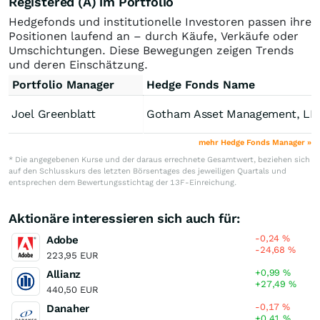
Registered (A) im Portfolio
Hedgefonds und institutionelle Investoren passen ihre
Positionen laufend an – durch Käufe, Verkäufe oder
Umschichtungen. Diese Bewegungen zeigen Trends
und deren Einschätzung.
Portfolio Manager
Hedge Fonds Name
Joel Greenblatt
Gotham Asset Management, LL
mehr Hedge Fonds Manager »
* Die angegebenen Kurse und der daraus errechnete Gesamtwert, beziehen sich
auf den Schlusskurs des letzten Börsentages des jeweiligen Quartals und
entsprechen dem Bewertungsstichtag der 13F-Einreichung.
Aktionäre interessieren sich auch für:
-0,24
%
Adobe
-24,68
%
223,95 EUR
+0,99
%
Allianz
+27,49
%
440,50 EUR
-0,17
%
Danaher
+0,41
%