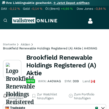
🎁 Ihre Lieblingsaktie geschenkt.
→ Jetzt Depot eröffnen
DAX
-0,12
%
Gold
-0,14
%
Öl (Brent)
+4,66
%
Dow Jones
-0,84
%
Aktien
Startseite
Brookfield Renewable Holdings Registered (A) Aktie | A40WAG
Brookfield Renewable
Holdings Registered (A)
Aktie
Aktie
WKN:
A40WAG
SYM:
D09
Land
Alarme
Zur Watchlist
Zum Portfolio
einrichten
hinzufügen
hinzufügen
Tradegate