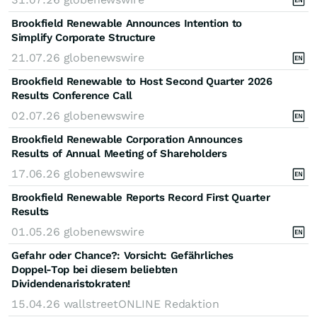
Brookfield Renewable Announces Intention to
Simplify Corporate Structure
21.07.26
globenewswire
Brookfield Renewable to Host Second Quarter 2026
Results Conference Call
02.07.26
globenewswire
Brookfield Renewable Corporation Announces
Results of Annual Meeting of Shareholders
17.06.26
globenewswire
Brookfield Renewable Reports Record First Quarter
Results
01.05.26
globenewswire
Gefahr oder Chance?: Vorsicht: Gefährliches
Doppel-Top bei diesem beliebten
Dividendenaristokraten!
15.04.26
wallstreetONLINE Redaktion