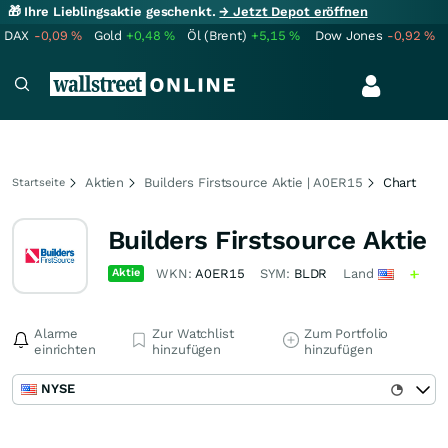
🎁 Ihre Lieblingsaktie geschenkt.
→ Jetzt Depot eröffnen
DAX
-0,09
%
Gold
+0,48
%
Öl (Brent)
+5,15
%
Dow Jones
-0,92
%
Aktien
Builders Firstsource Aktie | A0ER15
Chart
Startseite
Builders Firstsource Aktie
Aktie
WKN:
A0ER15
SYM:
BLDR
Land
Alarme
Zur Watchlist
Zum Portfolio
einrichten
hinzufügen
hinzufügen
NYSE