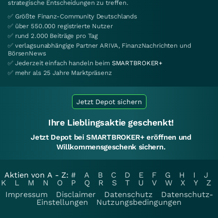
strategische Entscheidungen zu treffen.
✅ Größte Finanz-Community Deutschlands
✅ über 550.000 registrierte Nutzer
✅ rund 2.000 Beiträge pro Tag
✅ verlagsunabhängige Partner ARIVA, FinanzNachrichten und
BörsenNews
✅ Jederzeit einfach handeln beim
SMARTBROKER+
✅ mehr als 25 Jahre Marktpräsenz
Jetzt Depot sichern
Ihre Lieblingsaktie geschenkt!
Jetzt Depot bei SMARTBROKER+ eröffnen und
Willkommensgeschenk sichern.
Aktien von A - Z:
#
A
B
C
D
E
F
G
H
I
J
K
L
M
N
O
P
Q
R
S
T
U
V
W
X
Y
Z
Impressum
Disclaimer
Datenschutz
Datenschutz-
Einstellungen
Nutzungsbedingungen