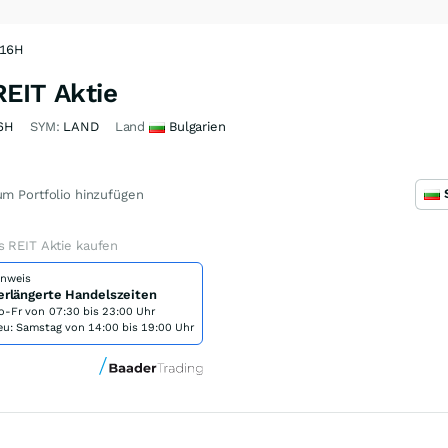
M16H
REIT Aktie
6H
SYM:
LAND
Land
Bulgarien
m Portfolio hinzufügen
s REIT Aktie kaufen
inweis
erlängerte Handelszeiten
o-Fr von
07:30 bis 23:00 Uhr
eu: Samstag von 14:00 bis 19:00 Uhr