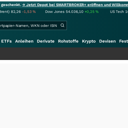
ie geschenkt.
→ Jetzt Depot bei SMARTBROKER+ eröffnen und Willkom
Brent)
82,26
-1,53
%
Dow Jones
54.036,10
+0,25
%
US Tech 1
ETFs
Anleihen
Derivate
Rohstoffe
Krypto
Devisen
Fest