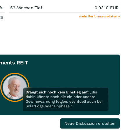
%
52-Wochen Tief
0,0310
EUR
mehr Performancedaten »
26
tments REIT
Neue Diskussion erstellen