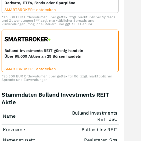
Derivate, ETFs, Fonds oder Sparpläne
SMARTBROKER+ entdecken
*ab 500 EUR Ordervolumen über gettex, zzgl. marktüblicher Spreads
und Zuwendungen | ** zzgl. marktüblicher Spreads und
Zuwendungen, mögliche Steuern und ggf. SEC Gebühr
Bulland Investments REIT günstig handeln
Über 95.000 Aktien an 29 Börsen handeln
SMARTBROKER+ entdecken
*ab 500 EUR Ordervolumen über gettex für 0€, zzgl. marktüblicher
Spreads und Zuwendungen
Stammdaten Bulland Investments REIT
Aktie
Bulland Investments
Name
REIT JSC
Kurzname
Bulland Inv REIT
Namenszusatz
Registered Shs