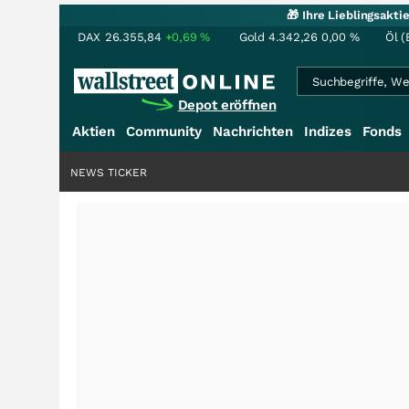
🎁 Ihre Lieblingsakt
DAX
26.355,84
+0,69
%
Gold
4.342,26
0,00
%
Öl (
Depot eröffnen
Aktien
Community
Nachrichten
Indizes
Fonds
NEWS TICKER