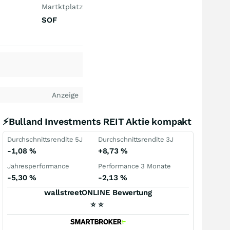
Martktplatz
SOF
Anzeige
⚡Bulland Investments REIT Aktie kompakt
Durchschnittsrendite 5J
Durchschnittsrendite 3J
-1,08
%
+8,73
%
Jahresperformance
Performance 3 Monate
-5,30
%
-2,13
%
wallstreetONLINE Bewertung
⭐
⭐