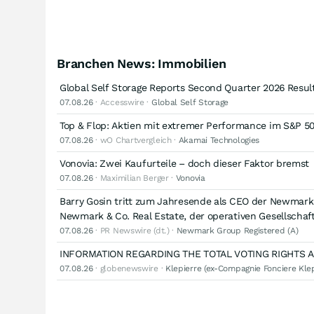
Branchen News: Immobilien
Global Self Storage Reports Second Quarter 2026 Resul
07.08.26
· Accesswire ·
Global Self Storage
Top & Flop: Aktien mit extremer Performance im S&P 5
07.08.26
· wO Chartvergleich ·
Akamai Technologies
Vonovia: Zwei Kaufurteile – doch dieser Faktor bremst
07.08.26
· Maximilian Berger ·
Vonovia
Barry Gosin tritt zum Jahresende als CEO der Newmark G
Newmark & Co. Real Estate, der operativen Gesellscha
07.08.26
· PR Newswire (dt.) ·
Newmark Group Registered (A)
INFORMATION REGARDING THE TOTAL VOTING RIGHTS AN
07.08.26
· globenewswire ·
Klepierre (ex-Compagnie Fonciere Klep