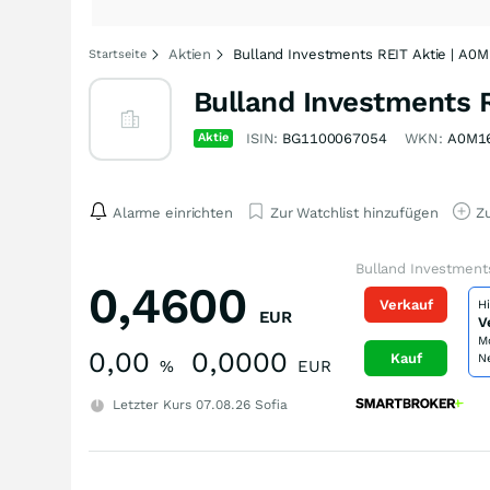
Aktien
Bulland Investments REIT Aktie | A0
Startseite
Bulland Investments 
Aktie
ISIN:
BG1100067054
WKN:
A0M1
Alarme einrichten
Zur Watchlist hinzufügen
Zu
Bulland Investment
0,4600
Verkauf
H
EUR
V
M
0,00
0,0000
Kauf
N
%
EUR
Letzter Kurs
07.08.26
Sofia