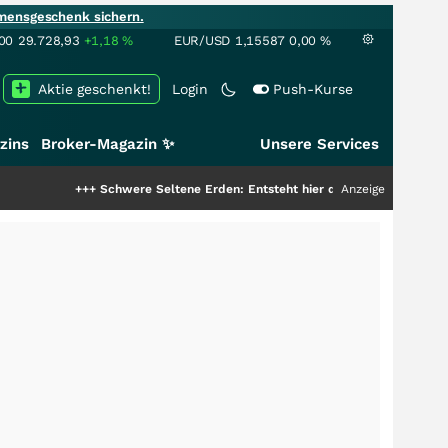
mensgeschenk sichern.
00
29.728,93
+1,18
%
EUR/USD
1,15587
0,00
%
Aktie geschenkt!
Login
Push-Kurse
zins
Broker-Magazin ✨
Unsere Services
+++
Schwere Seltene Erden: Entsteht hier die nächste Milliardenstory?
Anzeige
+++