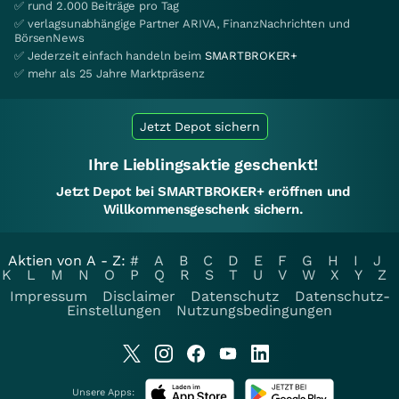
✅ rund 2.000 Beiträge pro Tag
✅ verlagsunabhängige Partner ARIVA, FinanzNachrichten und
BörsenNews
✅ Jederzeit einfach handeln beim
SMARTBROKER+
✅ mehr als 25 Jahre Marktpräsenz
Jetzt Depot sichern
Ihre Lieblingsaktie geschenkt!
Jetzt Depot bei SMARTBROKER+ eröffnen und
Willkommensgeschenk sichern.
Aktien von A - Z:
#
A
B
C
D
E
F
G
H
I
J
K
L
M
N
O
P
Q
R
S
T
U
V
W
X
Y
Z
Impressum
Disclaimer
Datenschutz
Datenschutz-
Einstellungen
Nutzungsbedingungen
Unsere Apps: