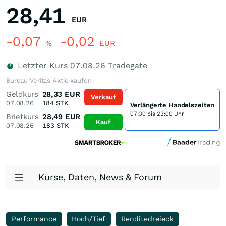
28,41
EUR
-0,07
-0,02
%
EUR
Letzter Kurs
07.08.26
Tradegate
Bureau Veritas Aktie kaufen
Geldkurs
28,33
EUR
Verkauf
07.08.26
184
STK
Verlängerte Handelszeiten
07:30 bis 23:00 Uhr
Briefkurs
28,49
EUR
Kauf
07.08.26
183
STK
Kurse, Daten, News & Forum
Performance
Hoch/Tief
Renditedreieck