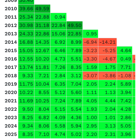
2009
30.40
2010
39.66
49.59
2011
25.34
22.88
0.94
2012
30.98
31.18
22.84
49.50
2013
24.33
22.86
15.06
22.85
0.95
2014
16.88
14.35
6.92
8.99
-6.94
-14.21
2015
15.05
12.67
6.46
7.89
-3.23
-5.25
4.64
2016
12.55
10.20
4.73
5.51
-3.30
-4.67
0.49
-3
2017
13.74
11.81
7.26
8.35
1.59
1.75
7.71
9
2018
9.33
7.21
2.84
3.12
-3.07
-3.86
-1.08
-2
2019
11.75
10.04
6.35
7.04
2.05
2.24
5.89
6
2020
10.22
8.55
5.12
5.60
1.11
1.13
3.94
3
2021
11.69
10.25
7.24
7.89
4.05
4.44
7.42
7
2022
9.50
8.04
5.15
5.54
1.93
2.04
4.28
4
2023
8.25
6.82
4.09
4.36
1.00
1.01
2.86
2
2024
9.34
8.06
5.58
5.94
2.95
3.13
5.05
5
2025
8.35
7.10
4.74
5.02
2.20
2.31
3.96
3