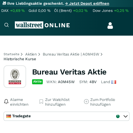
🎁 Ihre Lieblingsaktie geschenkt.
→ Jetzt Depot eröffnen
DAX
+0,69
%
Gold
0,00
%
Öl (Brent)
+0,02
%
Dow Jones
+0,25
%
Aktien
Bureau Veritas Aktie | A0M45W
Startseite
Historische Kurse
Bureau Veritas Aktie
Aktie
WKN:
A0M45W
SYM:
4BV
Land
Alarme
Zur Watchlist
Zum Portfolio
einrichten
hinzufügen
hinzufügen
Tradegate