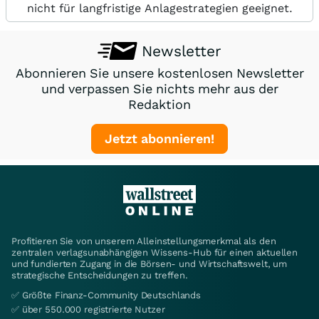
nicht für langfristige Anlagestrategien geeignet.
Newsletter
Abonnieren Sie unsere kostenlosen Newsletter
und verpassen Sie nichts mehr aus der
Redaktion
Jetzt abonnieren!
Profitieren Sie von unserem Alleinstellungsmerkmal als den
zentralen verlagsunabhängigen Wissens-Hub für einen aktuellen
und fundierten Zugang in die Börsen- und Wirtschaftswelt, um
strategische Entscheidungen zu treffen.
✅ Größte Finanz-Community Deutschlands
✅ über 550.000 registrierte Nutzer