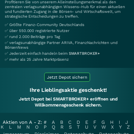
Profitieren Sie von unserem Alleinstellungsmerkmal als den
zentralen verlagsunabhängigen Wissens-Hub für einen aktuellen
und fundierten Zugang in die Börsen- und Wirtschaftswelt, um
strategische Entscheidungen zu treffen.
✅ Größte Finanz-Community Deutschlands
✅ über 550.000 registrierte Nutzer
✅ rund 2.000 Beiträge pro Tag
✅ verlagsunabhängige Partner ARIVA, FinanzNachrichten und
BörsenNews
✅ Jederzeit einfach handeln beim
SMARTBROKER+
✅ mehr als 25 Jahre Marktpräsenz
Jetzt Depot sichern
Ihre Lieblingsaktie geschenkt!
Jetzt Depot bei SMARTBROKER+ eröffnen und
Willkommensgeschenk sichern.
Aktien von A - Z:
#
A
B
C
D
E
F
G
H
I
J
K
L
M
N
O
P
Q
R
S
T
U
V
W
X
Y
Z