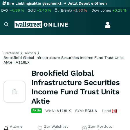
🎁 Ihre Lieblingsaktie geschenkt.
→ Jetzt Depot eröffnen
DAX
+0,69
%
Gold
+2,40
%
Öl (Brent)
-1,53
%
Dow Jones
+0,25
%
Aktien
Startseite
Brookfield Global Infrastructure Securities Income Fund Trust Units
Aktie | A118LX
Brookfield Global
Infrastructure Securities
Income Fund Trust Units
Aktie
Aktie
WKN:
A118LX
SYM:
BGI.UN
Land
Alarme
Zur Watchlist
Zum Portfolio