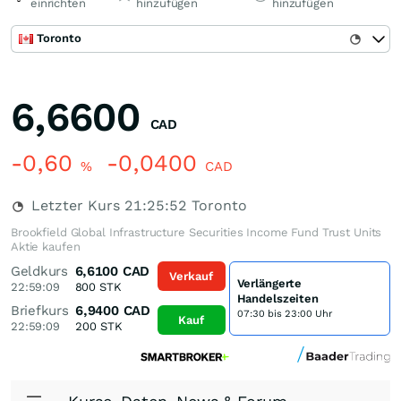
einrichten
hinzufügen
hinzufügen
Toronto
6,6600
CAD
-0,60
-0,0400
%
CAD
Letzter Kurs
21:25:52
Toronto
Brookfield Global Infrastructure Securities Income Fund Trust Units
Aktie kaufen
Geldkurs
6,6100
CAD
Verkauf
Verlängerte
22:59:09
800
STK
Handelszeiten
Briefkurs
6,9400
CAD
07:30 bis 23:00 Uhr
Kauf
22:59:09
200
STK