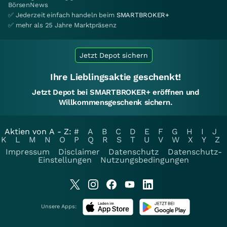
BörsenNews
✅ Jederzeit einfach handeln beim
SMARTBROKER+
✅ mehr als 25 Jahre Marktpräsenz
Jetzt Depot sichern
Ihre Lieblingsaktie geschenkt!
Jetzt Depot bei SMARTBROKER+ eröffnen und
Willkommensgeschenk sichern.
Aktien von A - Z:
#
A
B
C
D
E
F
G
H
I
J
K
L
M
N
O
P
Q
R
S
T
U
V
W
X
Y
Z
Impressum
Disclaimer
Datenschutz
Datenschutz-
Einstellungen
Nutzungsbedingungen
Unsere Apps: