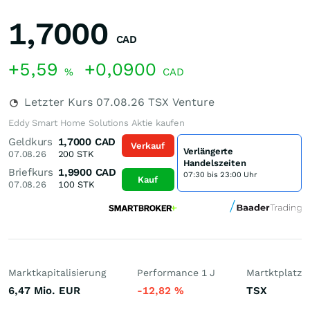
1,7000
CAD
+5,59
+0,0900
%
CAD
Letzter Kurs
07.08.26
TSX Venture
Eddy Smart Home Solutions Aktie kaufen
Geldkurs
1,7000
CAD
Verkauf
Verlängerte
07.08.26
200
STK
Handelszeiten
Briefkurs
1,9900
CAD
07:30 bis 23:00 Uhr
Kauf
07.08.26
100
STK
Marktkapitalisierung
Performance 1 J
Martktplatz
6,47 Mio.
EUR
-12,82
%
TSX