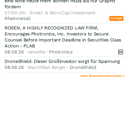
eine Mine heute mehr können muss als nur Graphit
fördern
07:00 Uhr · Small- & MicroCap Investment ·
Rheinmetall
Anzeige
ROSEN, A HIGHLY RECOGNIZED LAW FIRM,
Encourages Photronics, Inc. Investors to Secure
Counsel Before Important Deadline in Securities Class
Action - PLAB
08.08.26
· newsfile ·
Photronics
DroneShield: Dieser Großinvestor sorgt für Spannung
08.08.26
· Maximilian Berger ·
DroneShield
mehr Branchennachrichten »