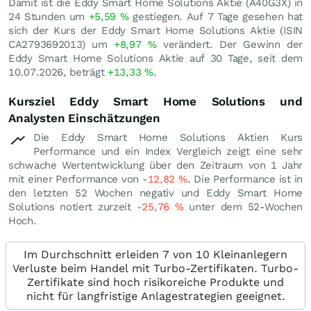
Damit ist die Eddy Smart Home Solutions Aktie (A40G3X) in
24 Stunden um
+5,59
%
gestiegen. Auf 7 Tage gesehen hat
sich der Kurs der Eddy Smart Home Solutions Aktie (ISIN
CA2793692013) um
+8,97
%
verändert. Der Gewinn der
Eddy Smart Home Solutions Aktie auf 30 Tage, seit dem
10.07.2026, beträgt
+13,33
%
.
Kursziel Eddy Smart Home Solutions und
Analysten Einschätzungen
Die Eddy Smart Home Solutions Aktien Kurs
Performance und ein Index Vergleich zeigt eine sehr
schwache Wertentwicklung über den Zeitraum von 1 Jahr
mit einer Performance von
-12,82
%
. Die Performance ist in
den letzten 52 Wochen negativ und Eddy Smart Home
Solutions notiert zurzeit
-25,76
%
unter dem 52-Wochen
Hoch.
Im Durchschnitt erleiden 7 von 10 Kleinanlegern
Verluste beim Handel mit Turbo-Zertifikaten. Turbo-
Zertifikate sind hoch risikoreiche Produkte und
nicht für langfristige Anlagestrategien geeignet.