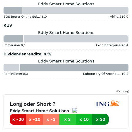
Eddy Smart Home Solutions
BOS Better Online Solutions
8,0
VirTra
210,0
KUV
Eddy Smart Home Solutions
Immersion
0,1
Axon Enterprise
20,4
Dividendenrendite in %
Eddy Smart Home Solutions
PerkinElmer
0,3
Laboratory Of America Holdings
19,3
Werbung
Long oder Short ?
Eddy Smart Home Solutions
x -30
x -10
x -3
x 3
x 10
x 30