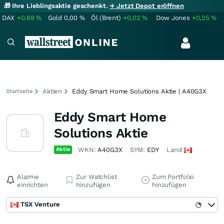
🎁 Ihre Lieblingsaktie geschenkt.
→ Jetzt Depot eröffnen
DAX
+0,69
%
Gold
0,00
%
Öl (Brent)
+0,02
%
Dow Jones
+0,25
%
Aktien
Eddy Smart Home Solutions Aktie | A40G3X
Startseite
Eddy Smart Home
Solutions Aktie
Aktie
WKN:
A40G3X
SYM:
EDY
Land
Alarme
Zur Watchlist
Zum Portfolio
einrichten
hinzufügen
hinzufügen
TSX Venture