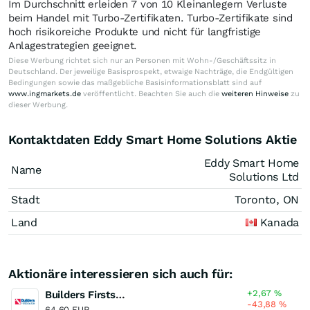
Im Durchschnitt erleiden 7 von 10 Kleinanlegern Verluste
beim Handel mit Turbo-Zertifikaten. Turbo-Zertifikate sind
hoch risikoreiche Produkte und nicht für langfristige
Anlagestrategien geeignet.
Diese Werbung richtet sich nur an Personen mit Wohn-/Geschäftssitz in
Deutschland. Der jeweilige Basisprospekt, etwaige Nachträge, die Endgültigen
Bedingungen sowie das maßgebliche Basisinformationsblatt sind auf
www.ingmarkets.de
veröffentlicht. Beachten Sie auch die
weiteren Hinweise
zu
dieser Werbung.
Kontaktdaten Eddy Smart Home Solutions Aktie
Eddy Smart Home
Name
Solutions Ltd
Stadt
Toronto, ON
Land
Kanada
Aktionäre interessieren sich auch für:
+2,67
%
Builders Firstsource
-43,88
%
64,60 EUR