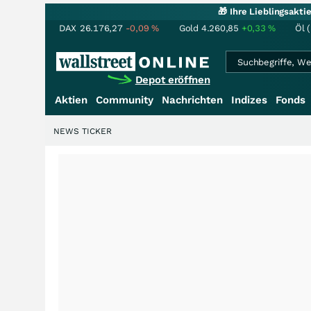
🎁 Ihre Lieblingsakt
DAX
26.176,27
-0,09
%
Gold
4.260,85
+0,33
%
Öl 
Depot eröffnen
Aktien
Community
Nachrichten
Indizes
Fonds
NEWS TICKER