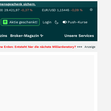
mensgeschenk sichern.
00
29.421,97
-0,37
%
EUR/USD
1,15445
-0,09
%
Aktie geschenkt!
Login
Push-Kurse
zins
Broker-Magazin ✨
Unsere Services
steht hier die nächste Milliardenstory?
+++
Anzeige