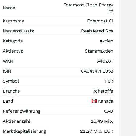
Foremost Clean Energy
Name
Ltd
Kurzname
Foremost Cl
Namenszusatz
Registered Shs
Kategorie
Aktien
Aktientyp
Stammaktien
WKN
A40Z8P
ISIN
CA34547F1053
Symbol
F0R
Branche
Rohstoffe
Land
Kanada
Referenzwährung
CAD
Aktienanzahl
16,49 Mio.
Marktkapitalisierung
21,27 Mio.
EUR