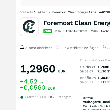
Aktien
Foremost Clean Energy Aktie | A40Z8
Startseite
Foremost Clean Energ
Aktie
ISIN:
CA34547F1053
WKN:
A40Z
Alarme einrichten
Zur Watchlist hinzufügen
Zu
Foremost Clean Ene
1,2960
Geldkurs
1,2680
EUR
09:08:07
7.130
S
Briefkurs
1,3040
+4,52
%
09:08:07
6.919
S
+0,0560
EUR
Letzter Kurs
05.08.26
Tradegate
Hinweis
Verlängerte Hand
Mo-Fr von
07:30 bi
Neu: Samstag von 14