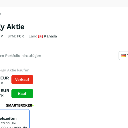
P
y Aktie
8P
SYM:
F0R
Land
Kanada
m Portfolio hinzufügen
rgy Aktie kaufen
EUR
Verkauf
TK
EUR
Kauf
TK
elszeiten
s 23:00 Uhr
:00 bis 19:00 Uhr