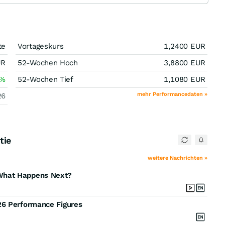
te
Vortageskurs
1,2400
EUR
UR
52-Wochen Hoch
3,8800
EUR
%
52-Wochen Tief
1,1080
EUR
mehr Performancedaten »
26
tie
weitere Nachrichten »
What Happens Next?
26 Performance Figures