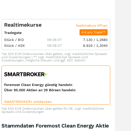
Realtimekurse
Realtimekurs öffnen
4 € pro Trade**
Tradegate
Stück /
BID
09:08:07
7.130
/
1,2680
Stück /
ASK
09:08:07
6.919
/
1,3040
*ab 500 EUR Ordervolumen über gettex, zzgl. marktüblicher Spreads
und Zuwendungen | ** zzgl. marktüblicher Spreads und
Zuwendungen, mögliche Steuern und ggf. SEC Gebühr
Foremost Clean Energy günstig handeln
Über 95.000 Aktien an 29 Börsen handeln
SMARTBROKER+ entdecken
*ab 500 EUR Ordervolumen über gettex für 0€, zzgl. marktüblicher
Spreads und Zuwendungen
Stammdaten Foremost Clean Energy Aktie