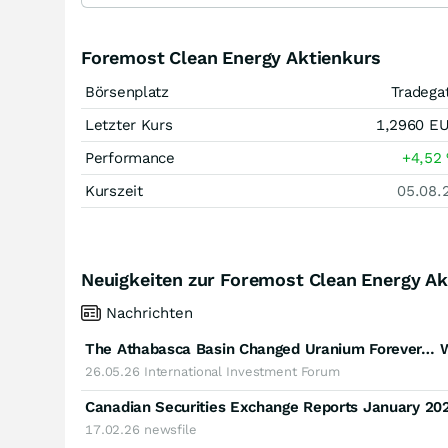
Foremost Clean Energy Aktienkurs
Börsenplatz
Tradega
Letzter Kurs
1,2960
E
Performance
+4,52
Kurszeit
05.08.
Neuigkeiten zur Foremost Clean Energy Ak
Nachrichten
The Athabasca Basin Changed Uranium Forever… 
26.05.26
International Investment Forum
Canadian Securities Exchange Reports January 20
17.02.26
newsfile