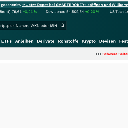
ie geschenkt.
→ Jetzt Depot bei SMARTBROKER+ eröffnen und Willkom
(Brent)
79,61
+0,21
%
Dow Jones
54.509,54
+0,20
%
US Tech 1
ETFs
Anleihen
Derivate
Rohstoffe
Krypto
Devisen
Fest
+++
Schwere Seltene Erden: Ent