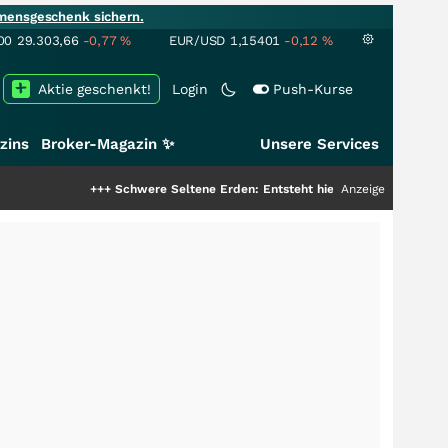
mensgeschenk sichern.
00
29.303,66
-0,77
%
EUR/USD
1,15401
-0,12
%
Aktie geschenkt!
Login
Push-Kurse
zins
Broker-Magazin ✨
Unsere Services
+++
Schwere Seltene Erden: Entsteht hier die nächste Milliardenst
Anzeige