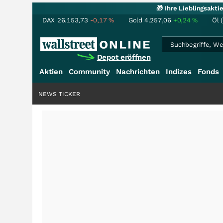
🎁 Ihre Lieblingsakt
DAX
26.153,73
-0,17
%
Gold
4.257,06
+0,24
%
Öl 
Depot eröffnen
Aktien
Community
Nachrichten
Indizes
Fonds
NEWS TICKER