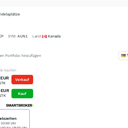
ndelsplätze
EP
SYM:
AUN1
Land
Kanada
m Portfolio hinzufügen
ie kaufen
EUR
Verkauf
STK
EUR
Kauf
STK
elszeiten
s 23:00 Uhr
:00 bis 19:00 Uhr