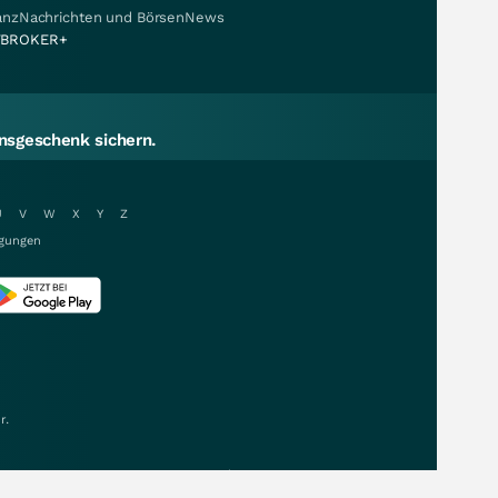
nanzNachrichten und BörsenNews
BROKER+
sgeschenk sichern.
U
V
W
X
Y
Z
gungen
r.
Daten & Kurse von: