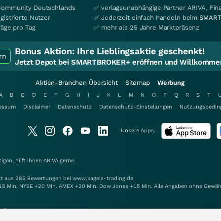
Community Deutschlands
✅ verlagsunabhängige Partner ARIVA, Fi
gistrierte Nutzer
✅ Jederzeit einfach handeln beim
SMART
räge pro Tag
✅ mehr als 25 Jahre Marktpräsenz
Bonus Aktion:
Ihre Lieblingsaktie geschenkt!
rn
Jetzt Depot bei SMARTBROKER+ eröffnen und Willkommen
Aktien-Branchen Übersicht
Sitemap
Werbung
A
B
C
D
E
F
G
H
I
J
K
L
M
N
O
P
Q
R
S
T
essum
Disclaimer
Datenschutz
Datenschutz-Einstellungen
Nutzungsbedin
Unsere Apps:
gen, hilft Ihnen
ARIVA
gerne.
elt aus 285 Bewertungen bei www.kagels-trading.de
15 Min. NYSE +20 Min. AMEX +20 Min. Dow Jones +15 Min. Alle Angaben ohne Gewäh
alten.
Mit Unterstützung von: