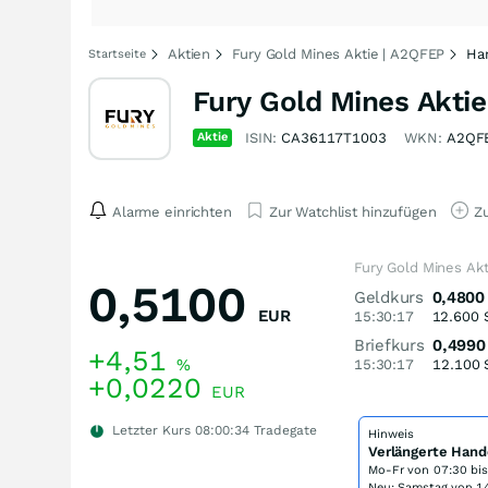
Aktien
Fury Gold Mines Aktie | A2QFEP
Ha
Startseite
Fury Gold Mines Aktie
Aktie
ISIN:
CA36117T1003
WKN:
A2QF
Alarme einrichten
Zur Watchlist hinzufügen
Zu
Fury Gold Mines Akt
0,5100
Geldkurs
0,4800
EUR
15:30:17
12.600
Briefkurs
0,4990
+4,51
%
15:30:17
12.100
+0,0220
EUR
Letzter Kurs
08:00:34
Tradegate
Hinweis
Verlängerte Hand
Mo-Fr von
07:30 bi
Neu: Samstag von 14