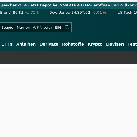
ie geschenkt.
→ Jetzt Depot bei SMARTBROKER+ eröffnen und Willkom
(Brent)
80,81
+1,72
%
Dow Jones
54.397,02
-0,01
%
US Tech 1
ETFs
Anleihen
Derivate
Rohstoffe
Krypto
Devisen
Fest