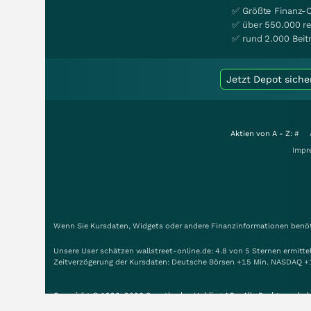
✅ Größte Finanz-
✅ über 550.000 re
✅ rund 2.000 Beit
Jetzt Depot siche
Aktien von A - Z:
#
Impr
Wenn Sie Kursdaten, Widgets oder andere Finanzinformationen benöti
Unsere User schätzen wallstreet-online.de: 4.8 von 5 Sternen ermitt
Zeitverzögerung der Kursdaten: Deutsche Börsen +15 Min. NASDAQ +
Copyright © 1998-2026 Smartbroker Holding AG - Alle Rechte vorbeh