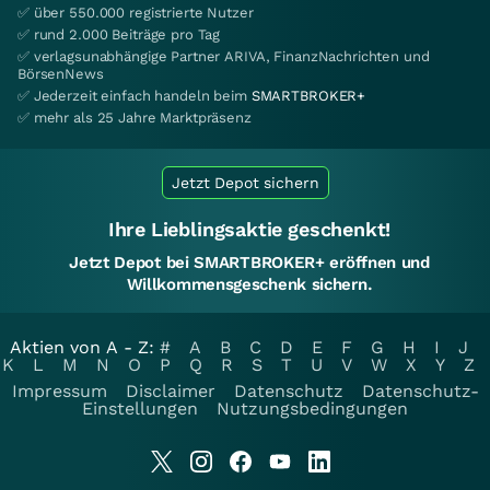
✅ über 550.000 registrierte Nutzer
✅ rund 2.000 Beiträge pro Tag
✅ verlagsunabhängige Partner ARIVA, FinanzNachrichten und
BörsenNews
✅ Jederzeit einfach handeln beim
SMARTBROKER+
✅ mehr als 25 Jahre Marktpräsenz
Jetzt Depot sichern
Ihre Lieblingsaktie geschenkt!
Jetzt Depot bei SMARTBROKER+ eröffnen und
Willkommensgeschenk sichern.
Aktien von A - Z:
#
A
B
C
D
E
F
G
H
I
J
K
L
M
N
O
P
Q
R
S
T
U
V
W
X
Y
Z
Impressum
Disclaimer
Datenschutz
Datenschutz-
Einstellungen
Nutzungsbedingungen