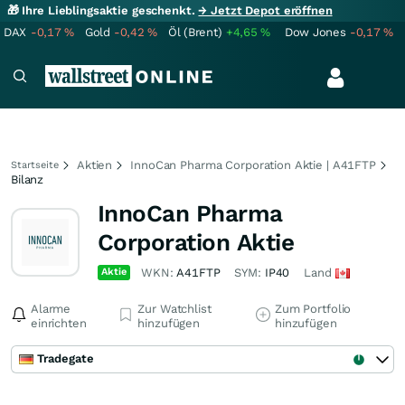
🎁 Ihre Lieblingsaktie geschenkt.
→ Jetzt Depot eröffnen
DAX
-0,17
%
Gold
-0,42
%
Öl (Brent)
+4,65
%
Dow Jones
-0,17
%
Aktien
InnoCan Pharma Corporation Aktie | A41FTP
Startseite
Bilanz
InnoCan Pharma
Corporation Aktie
Aktie
WKN:
A41FTP
SYM:
IP40
Land
Alarme
Zur Watchlist
Zum Portfolio
einrichten
hinzufügen
hinzufügen
Tradegate