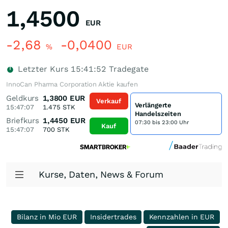
1,4500
EUR
-2,68
-0,0400
%
EUR
Letzter Kurs
15:41:52
Tradegate
InnoCan Pharma Corporation Aktie kaufen
Geldkurs
1,3800
EUR
Verkauf
Verlängerte
15:47:07
1.475
STK
Handelszeiten
Briefkurs
1,4450
EUR
07:30 bis 23:00 Uhr
Kauf
15:47:07
700
STK
Kurse, Daten, News & Forum
Bilanz in Mio EUR
Insidertrades
Kennzahlen in EUR