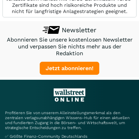
Zertifikate sind hoch risikoreiche Produkte und
nicht für langfristige Anlagestrategien geeignet.
Newsletter
Abonnieren Sie unsere kostenlosen Newsletter
und verpassen Sie nichts mehr aus der
Redaktion
Jetzt abonnieren!
Profitieren Sie von unserem Alleinstellungsmerkmal als den
zentralen verlagsunabhängigen Wissens-Hub für einen aktuellen
und fundierten Zugang in die Börsen- und Wirtschaftswelt, um
strategische Entscheidungen zu treffen.
✅ Größte Finanz-Community Deutschlands