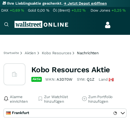
🎁 Ihre Lieblingsaktie geschenkt.
→ Jetzt Depot eröffnen
DAX
+0,69
%
Gold
0,00
%
Öl (Brent)
+0,02
%
Dow Jones
+0,25
%
Aktien
Kobo Resources
Nachrichten
Startseite
Kobo Resources Aktie
Aktie
WKN:
A3D70W
SYM:
Q1Z
Land
Alarme
Zur Watchlist
Zum Portfolio
einrichten
hinzufügen
hinzufügen
Frankfurt