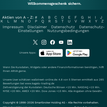
Willkommensgeschenk sichern.
Aktien von A - Z:
#
A
B
C
D
E
F
G
H
I
J
K
L
M
N
O
P
Q
R
S
T
U
V
W
X
Y
Z
Impressum
Disclaimer
Datenschutz
Datenschutz-
Einstellungen
Nutzungsbedingungen
Unsere Apps:
Wenn Sie Kursdaten, Widgets oder andere Finanzinformationen benötigen, hilft
Ihnen
ARIVA
gerne.
Unsere User schätzen wallstreet-online.de: 4.8 von 5 Sternen ermittelt aus 285
Bewertungen bei www.kagels-trading.de
Zeitverzögerung der Kursdaten: Deutsche Börsen +15 Min. NASDAQ +15 Min.
NYSE +20 Min. AMEX +20 Min. Dow Jones +15 Min. Alle Angaben ohne Gewähr.
Copyright © 1998-2026 Smartbroker Holding AG - Alle Rechte vorbehalten.