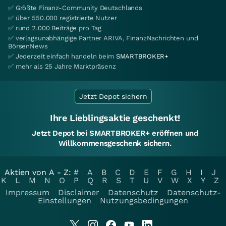
✅ Größte Finanz-Community Deutschlands
✅ über 550.000 registrierte Nutzer
✅ rund 2.000 Beiträge pro Tag
✅ verlagsunabhängige Partner ARIVA, FinanzNachrichten und
BörsenNews
✅ Jederzeit einfach handeln beim
SMARTBROKER+
✅ mehr als 25 Jahre Marktpräsenz
Jetzt Depot sichern
Ihre Lieblingsaktie geschenkt!
Jetzt Depot bei SMARTBROKER+ eröffnen und
Willkommensgeschenk sichern.
Aktien von A - Z:
#
A
B
C
D
E
F
G
H
I
J
K
L
M
N
O
P
Q
R
S
T
U
V
W
X
Y
Z
Impressum
Disclaimer
Datenschutz
Datenschutz-
Einstellungen
Nutzungsbedingungen