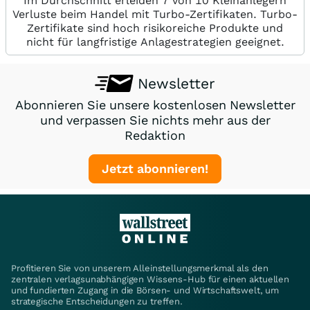
Im Durchschnitt erleiden 7 von 10 Kleinanlegern
Verluste beim Handel mit Turbo-Zertifikaten. Turbo-
Zertifikate sind hoch risikoreiche Produkte und
nicht für langfristige Anlagestrategien geeignet.
Newsletter
Abonnieren Sie unsere kostenlosen Newsletter
und verpassen Sie nichts mehr aus der
Redaktion
Jetzt abonnieren!
Profitieren Sie von unserem Alleinstellungsmerkmal als den
zentralen verlagsunabhängigen Wissens-Hub für einen aktuellen
und fundierten Zugang in die Börsen- und Wirtschaftswelt, um
strategische Entscheidungen zu treffen.