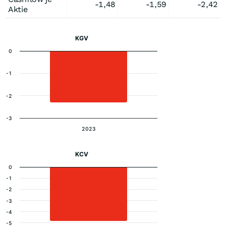
-1,48
-1,59
-2,42
Aktie
KGV
0
-1
-2
-3
2023
KCV
0
-1
-2
-3
-4
-5