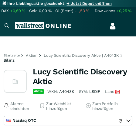
🎁 Ihre Lieblingsaktie geschenkt.
→ Jetzt Depot eröffnen
DAX
+0,69
%
Gold
0,00
%
Öl (Brent)
-1,53
%
Dow Jones
+0,25
%
Aktien
Lucy Scientific Discovery Aktie | A4043K
Startseite
Bilanz
Lucy Scientific Discovery
Aktie
Aktie
WKN:
A4043K
SYM:
LSDIF
Land
Alarme
Zur Watchlist
Zum Portfolio
einrichten
hinzufügen
hinzufügen
Nasdaq OTC