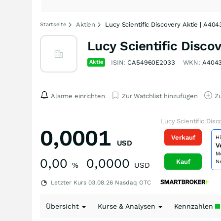
Aktien
Lucy Scientific Discovery Aktie | A40
Startseite
Lucy Scientific Discov
Aktie
ISIN:
CA54960E2033
WKN:
A404
Alarme einrichten
Zur Watchlist hinzufügen
Zu
Lucy Scientific Dis
0,0001
Verkauf
H
USD
V
M
0,00
0,0000
Kauf
N
%
USD
Letzter Kurs
03.08.26
Nasdaq OTC
Übersicht
Kurse & Analysen
Kennzahlen