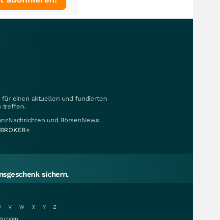
für einen aktuellen und fundierten
 treffen.
nanzNachrichten und BörsenNews
BROKER+
sgeschenk sichern.
U
V
W
X
Y
Z
gungen