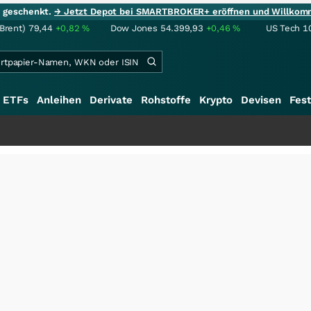
ie geschenkt.
→ Jetzt Depot bei SMARTBROKER+ eröffnen und Willkom
(Brent)
79,44
+0,82
%
Dow Jones
54.399,93
+0,46
%
US Tech 1
ETFs
Anleihen
Derivate
Rohstoffe
Krypto
Devisen
Fest