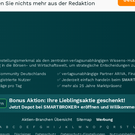
n Sie nichts mehr aus der Redaktion
instellungsmerkmal als den zentralen verlagsunabhängigen Wissens-Hub 
 in die Börsen- und Wirtschaftswelt, um strategische Entscheidungen zu
Community Deutschlands
✅ verlagsunabhängige Partner ARIVA, Fi
gistrierte Nutzer
✅ Jederzeit einfach handeln beim
SMART
räge pro Tag
✅ mehr als 25 Jahre Marktpräsenz
Bonus Aktion:
Ihre Lieblingsaktie geschenkt!
rn
Jetzt Depot bei SMARTBROKER+ eröffnen und Willkommen
Aktien-Branchen Übersicht
Sitemap
Werbung
A
B
C
D
E
F
G
H
I
J
K
L
M
N
O
P
Q
R
S
T
essum
Disclaimer
Datenschutz
Datenschutz-Einstellungen
Nutzungsbedin