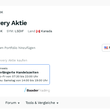
43K
ery Aktie
3K
SYM:
LSDIF
Land
Kanada
m Portfolio hinzufügen
covery Aktie kaufen
inweis
erlängerte Handelszeiten
o-Fr von
07:30 bis 23:00 Uhr
eu: Samstag von 14:00 bis 19:00 Uhr
Forum
Tools & Vergleiche