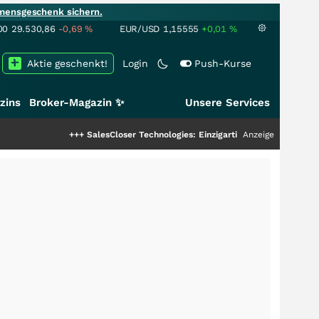
mensgeschenk sichern.
00
29.530,86
-0,69
%
EUR/USD
1,15555
+0,01
%
Aktie geschenkt!
Login
Push-Kurse
zins
Broker-Magazin ✨
Unsere Services
+++
SalesCloser Technologies: Einzigartige Leistung zieht die Top-Dog
Anzeige