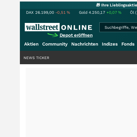
🎁 Ihre Lieblingsakt
DAX
26.199,00
-0,51
%
Gold
4.250,17
+0,07
%
Öl 
Depot eröffnen
Aktien
Community
Nachrichten
Indizes
Fonds
NEWS TICKER