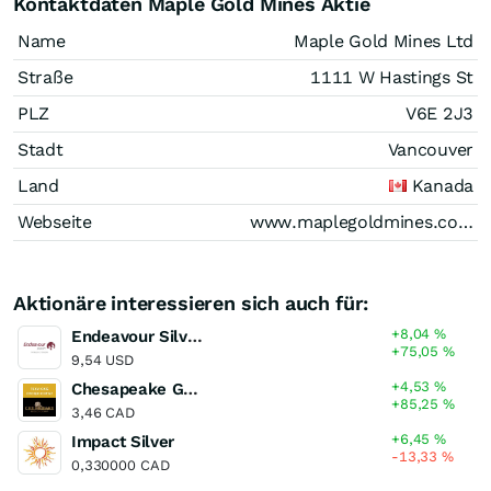
Kontaktdaten Maple Gold Mines Aktie
Name
Maple Gold Mines Ltd
Straße
1111 W Hastings St
PLZ
V6E 2J3
Stadt
Vancouver
Land
Kanada
Webseite
www.maplegoldmines.com
Aktionäre interessieren sich auch für:
+8,04
%
Endeavour Silver
+75,05
%
9,54 USD
+4,53
%
Chesapeake Gold
+85,25
%
3,46 CAD
+6,45
%
Impact Silver
-13,33
%
0,330000 CAD