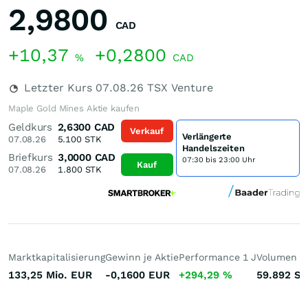
2,9800
CAD
+10,37
+0,2800
%
CAD
Letzter Kurs
07.08.26
TSX Venture
Maple Gold Mines Aktie kaufen
Geldkurs
2,6300
CAD
Verkauf
Verlängerte
07.08.26
5.100
STK
Handelszeiten
Briefkurs
3,0000
CAD
07:30 bis 23:00 Uhr
Kauf
07.08.26
1.800
STK
Marktkapitalisierung
Gewinn je Aktie
Performance 1 J
Volumen (h
133,25 Mio.
EUR
-0,1600
EUR
+294,29
%
59.892
St