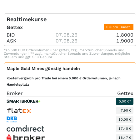
Realtimekurse
Gettex
0 € pro Trade*
BID
07.08.26
1,8000
ASK
07.08.26
1,9000
*ab 500 EUR Ordervolumen über gettex, zzgl. marktüblicher Spreads und
Zuwendungen | ** zzgl. marktüblicher Spreads und Zuwendungen, mögliche
Steuern und ggf. SEC Gebühr
Maple Gold Mines günstig handeln
Kostenvergleich pro Trade bei einem 5.000 € Ordervolumen, je nach
Handelsplatz
Broker
Gettex
0,00 €*
7,90 €
10,00 €
17,40 €
18,47 €