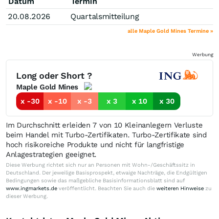
Datum
Termin
20.08.2026
Quartalsmitteilung
alle Maple Gold Mines Termine »
Werbung
Long oder Short ?
Maple Gold Mines
x -30
x -10
x -3
x 3
x 10
x 30
Im Durchschnitt erleiden 7 von 10 Kleinanlegern Verluste
beim Handel mit Turbo-Zertifikaten. Turbo-Zertifikate sind
hoch risikoreiche Produkte und nicht für langfristige
Anlagestrategien geeignet.
Diese Werbung richtet sich nur an Personen mit Wohn-/Geschäftssitz in
Deutschland. Der jeweilige Basisprospekt, etwaige Nachträge, die Endgültigen
Bedingungen sowie das maßgebliche Basisinformationsblatt sind auf
www.ingmarkets.de
veröffentlicht. Beachten Sie auch die
weiteren Hinweise
zu
dieser Werbung.