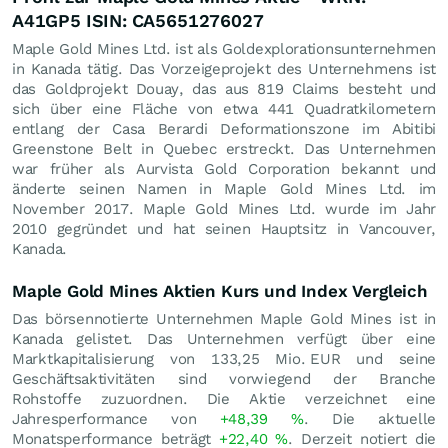
A41GP5 ISIN: CA5651276027
Maple Gold Mines Ltd. ist als Goldexplorationsunternehmen
in Kanada tätig. Das Vorzeigeprojekt des Unternehmens ist
das Goldprojekt Douay, das aus 819 Claims besteht und
sich über eine Fläche von etwa 441 Quadratkilometern
entlang der Casa Berardi Deformationszone im Abitibi
Greenstone Belt in Quebec erstreckt. Das Unternehmen
war früher als Aurvista Gold Corporation bekannt und
änderte seinen Namen in Maple Gold Mines Ltd. im
November 2017. Maple Gold Mines Ltd. wurde im Jahr
2010 gegründet und hat seinen Hauptsitz in Vancouver,
Kanada.
Maple Gold Mines Aktien Kurs und Index Vergleich
Das börsennotierte Unternehmen Maple Gold Mines ist in
Kanada gelistet. Das Unternehmen verfügt über eine
Marktkapitalisierung von 133,25 Mio.
EUR
und seine
Geschäftsaktivitäten sind vorwiegend der Branche
Rohstoffe zuzuordnen. Die Aktie verzeichnet eine
Jahresperformance von
+48,39
%
. Die aktuelle
Monatsperformance beträgt
+22,40
%
. Derzeit notiert die