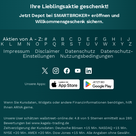
Ihre Lieblingsaktie geschenkt!
Jetzt Depot bei SMARTBROKER+ eröffnen und
Willkommensgeschenk sichern.
Aktien von A - Z:
#
A
B
C
D
E
F
G
H
I
J
K
L
M
N
O
P
Q
R
S
T
U
V
W
X
Y
Z
Impressum
Disclaimer
Datenschutz
Datenschutz-
Einstellungen
Nutzungsbedingungen
Unsere Apps:
Wenn Sie Kursdaten, Widgets oder andere Finanzinformationen benötigen, hilft
Ihnen
ARIVA
gerne.
Unsere User schätzen wallstreet-online.de: 4.8 von 5 Sternen ermittelt aus 285
Bewertungen bei www.kagels-trading.de
Zeitverzögerung der Kursdaten: Deutsche Börsen +15 Min. NASDAQ +15 Min.
NYSE +20 Min. AMEX +20 Min. Dow Jones +15 Min. Alle Angaben ohne Gewähr.