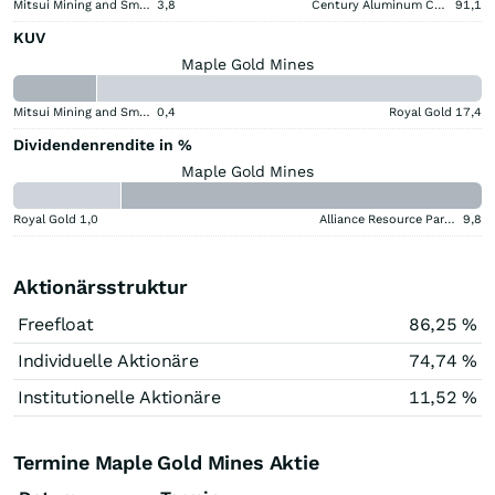
Mitsui Mining and Smelting Company
3,8
Century Aluminum Company
91,1
KUV
Maple Gold Mines
Mitsui Mining and Smelting Company
0,4
Royal Gold
17,4
Dividendenrendite in %
Maple Gold Mines
Royal Gold
1,0
Alliance Resource Partners
9,8
Aktionärsstruktur
Freefloat
86,25 %
Individuelle Aktionäre
74,74 %
Institutionelle Aktionäre
11,52 %
Termine Maple Gold Mines Aktie