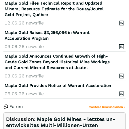
Maple Gold Files Technical Report and Updated
Mineral Resource Estimate for the Douay/Joutel
Gold Project, Québec
12.06.26
newsfile
Maple Gold Raises $3,256,096 in Warrant
Acceleration Program
09.06.26
newsfile
Maple Gold Announces Continued Growth of High-
Grade Gold Zones Beyond Historical Mine Workings
and Current Mineral Resources at Joutel
03.06.26
newsfile
Maple Gold Provides Notice of Warrant Acceleration
06.05.26
newsfile
Forum
weitere Diskussionen »
Diskussion:
Maple Gold Mines - letztes un-
entwickeltes Multi-Millionen-Unzen