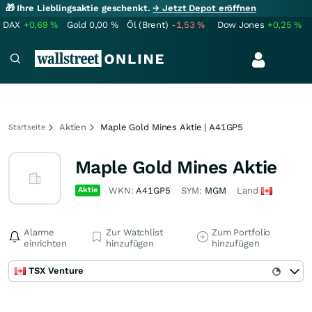
🎁 Ihre Lieblingsaktie geschenkt.
→ Jetzt Depot eröffnen
DAX
+0,69
%
Gold
0,00
%
Öl (Brent)
-1,53
%
Dow Jones
+0,25
%
Aktien
Maple Gold Mines Aktie | A41GP5
Startseite
Maple Gold Mines Aktie
Aktie
WKN:
A41GP5
SYM:
MGM
Land
Alarme
Zur Watchlist
Zum Portfolio
einrichten
hinzufügen
hinzufügen
TSX Venture