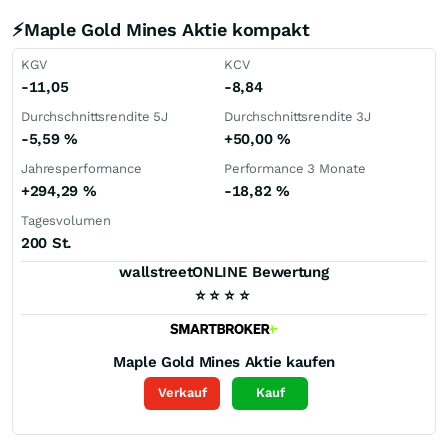
⚡Maple Gold Mines Aktie kompakt
KGV
KCV
-11,05
-8,84
Durchschnittsrendite 5J
Durchschnittsrendite 3J
-5,59
%
+50,00
%
Jahresperformance
Performance 3 Monate
+294,29
%
-18,82
%
Tagesvolumen
200 St.
wallstreetONLINE Bewertung
⭐
⭐
⭐
⭐
Maple Gold Mines
Aktie kaufen
Verkauf
Kauf