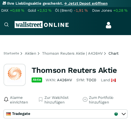
🎁 Ihre Lieblingsaktie geschenkt.
→ Jetzt Depot eröffnen
DAX
+0,68
%
Gold
+2,52
%
Öl (Brent)
-1,91
%
Dow Jones
+0,28
%
Aktien
Thomson Reuters Aktie | A426HV
Chart
Startseite
Thomson Reuters Aktie
Aktie
WKN:
A426HV
SYM:
TOC0
Land
Alarme
Zur Watchlist
Zum Portfolio
einrichten
hinzufügen
hinzufügen
Tradegate