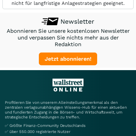
nicht für langfristige Anlagestrategien geeignet.
Newsletter
Abonnieren Sie unsere kostenlosen Newsletter
und verpassen Sie nichts mehr aus der
Redaktion
Jetzt abonnieren!
Profitieren Sie von unserem Alleinstellungsmerkmal als den
zentralen verlagsunabhängigen Wissens-Hub für einen aktuellen
und fundierten Zugang in die Börsen- und Wirtschaftswelt, um
strategische Entscheidungen zu treffen.
✅ Größte Finanz-Community Deutschlands
✅ über 550.000 registrierte Nutzer