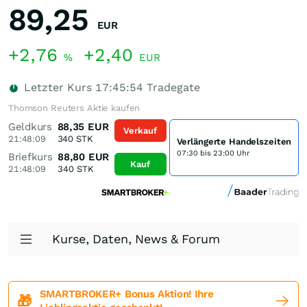
89,25
EUR
+2,76
+2,40
%
EUR
Letzter Kurs
17:45:54
Tradegate
Thomson Reuters Aktie kaufen
Geldkurs
88,35
EUR
Verkauf
21:48:09
340
STK
Verlängerte Handelszeiten
07:30 bis 23:00 Uhr
Briefkurs
88,80
EUR
Kauf
21:48:09
340
STK
Kurse, Daten, News & Forum
SMARTBROKER+ Bonus Aktion! Ihre
🎁