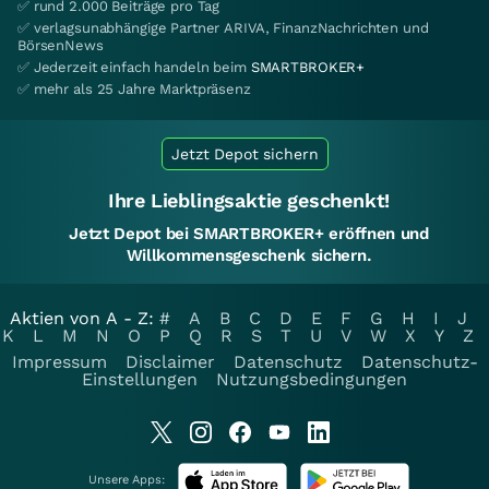
✅ rund 2.000 Beiträge pro Tag
✅ verlagsunabhängige Partner ARIVA, FinanzNachrichten und
BörsenNews
✅ Jederzeit einfach handeln beim
SMARTBROKER+
✅ mehr als 25 Jahre Marktpräsenz
Jetzt Depot sichern
Ihre Lieblingsaktie geschenkt!
Jetzt Depot bei SMARTBROKER+ eröffnen und
Willkommensgeschenk sichern.
Aktien von A - Z:
#
A
B
C
D
E
F
G
H
I
J
K
L
M
N
O
P
Q
R
S
T
U
V
W
X
Y
Z
Impressum
Disclaimer
Datenschutz
Datenschutz-
Einstellungen
Nutzungsbedingungen
Unsere Apps: