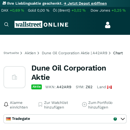
🎁 Ihre Lieblingsaktie geschenkt.
→ Jetzt Depot eröffnen
DAX
+0,69
%
Gold
0,00
%
Öl (Brent)
+0,02
%
Dow Jones
+0,25
%
Aktien
Dune Oil Corporation Aktie | A42AR9
Chart
Startseite
Dune Oil Corporation
Aktie
Aktie
WKN:
A42AR9
SYM:
Z62
Land
Alarme
Zur Watchlist
Zum Portfolio
einrichten
hinzufügen
hinzufügen
Tradegate