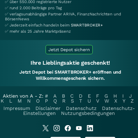
✅ über 550.000 registrierte Nutzer
✅ rund 2.000 Beiträge pro Tag
✅ verlagsunabhängige Partner ARIVA, FinanzNachrichten und
BörsenNews
✅ Jederzeit einfach handeln beim
SMARTBROKER+
✅ mehr als 25 Jahre Marktpräsenz
Jetzt Depot sichern
Ihre Lieblingsaktie geschenkt!
Jetzt Depot bei SMARTBROKER+ eröffnen und
Willkommensgeschenk sichern.
Aktien von A - Z:
#
A
B
C
D
E
F
G
H
I
J
K
L
M
N
O
P
Q
R
S
T
U
V
W
X
Y
Z
Impressum
Disclaimer
Datenschutz
Datenschutz-
Einstellungen
Nutzungsbedingungen