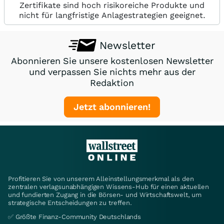
Zertifikate sind hoch risikoreiche Produkte und
nicht für langfristige Anlagestrategien geeignet.
Newsletter
Abonnieren Sie unsere kostenlosen Newsletter
und verpassen Sie nichts mehr aus der
Redaktion
Jetzt abonnieren!
Profitieren Sie von unserem Alleinstellungsmerkmal als den
zentralen verlagsunabhängigen Wissens-Hub für einen aktuellen
und fundierten Zugang in die Börsen- und Wirtschaftswelt, um
strategische Entscheidungen zu treffen.
✅ Größte Finanz-Community Deutschlands