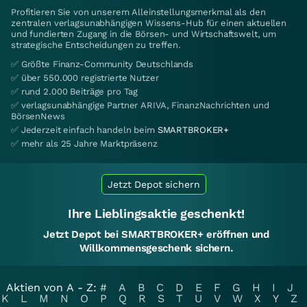
Profitieren Sie von unserem Alleinstellungsmerkmal als den
zentralen verlagsunabhängigen Wissens-Hub für einen aktuellen
und fundierten Zugang in die Börsen- und Wirtschaftswelt, um
strategische Entscheidungen zu treffen.
✅ Größte Finanz-Community Deutschlands
✅ über 550.000 registrierte Nutzer
✅ rund 2.000 Beiträge pro Tag
✅ verlagsunabhängige Partner ARIVA, FinanzNachrichten und
BörsenNews
✅ Jederzeit einfach handeln beim
SMARTBROKER+
✅ mehr als 25 Jahre Marktpräsenz
Jetzt Depot sichern
Ihre Lieblingsaktie geschenkt!
Jetzt Depot bei SMARTBROKER+ eröffnen und
Willkommensgeschenk sichern.
Aktien von A - Z:
#
A
B
C
D
E
F
G
H
I
J
K
L
M
N
O
P
Q
R
S
T
U
V
W
X
Y
Z