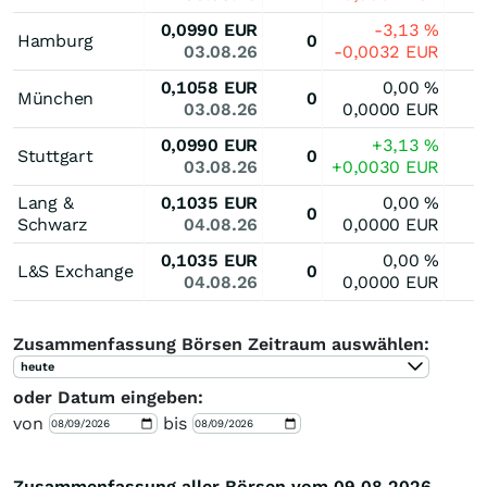
0,0990
EUR
-3,13
%
Hamburg
0
03.08.26
-0,0032
EUR
0,1058
EUR
0,00
%
München
0
03.08.26
0,0000
EUR
0,0990
EUR
+3,13
%
Stuttgart
0
03.08.26
+0,0030
EUR
Lang &
0,1035
EUR
0,00
%
0
Schwarz
04.08.26
0,0000
EUR
0,1035
EUR
0,00
%
L&S Exchange
0
04.08.26
0,0000
EUR
Zusammenfassung Börsen Zeitraum auswählen:
heute
oder Datum eingeben:
von
bis
Zusammenfassung aller Börsen vom 09.08.2026