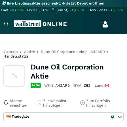
🎁 Ihre Lieblingsaktie geschenkt.
→ Jetzt Depot eröffnen
DAX
+0,69
%
Gold
0,00
%
Öl (Brent)
+0,02
%
Dow Jones
+0,25
%
Aktien
Dune Oil Corporation Aktie | A42AR9
Startseite
Handelsplätze
Dune Oil Corporation
Aktie
Aktie
WKN:
A42AR9
SYM:
Z62
Land
Alarme
Zur Watchlist
Zum Portfolio
einrichten
hinzufügen
hinzufügen
Tradegate