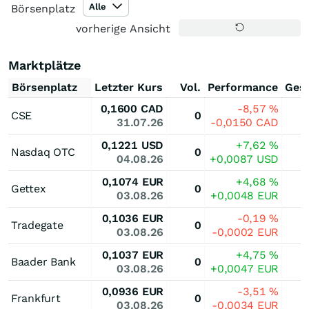
Alle
Börsenplatz
vorherige Ansicht
Marktplätze
Börsenplatz
Letzter Kurs
Vol.
Performance
Ges
0,1600
CAD
-8,57
%
CSE
0
31.07.26
-0,0150
CAD
0,1221
USD
+7,62
%
Nasdaq OTC
0
04.08.26
+0,0087
USD
0,1074
EUR
+4,68
%
Gettex
0
03.08.26
+0,0048
EUR
0,1036
EUR
-0,19
%
Tradegate
0
03.08.26
-0,0002
EUR
0,1037
EUR
+4,75
%
Baader Bank
0
03.08.26
+0,0047
EUR
0,0936
EUR
-3,51
%
Frankfurt
0
03.08.26
-0,0034
EUR