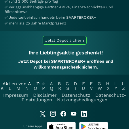
✅ rund 2.000 Beiträge pro Tag
✅ verlagsunabhängige Partner ARIVA, FinanzNachrichten und
BörsenNews
✅ Jederzeit einfach handeln beim
SMARTBROKER+
✅ mehr als 25 Jahre Marktpräsenz
Jetzt Depot sichern
Ihre Lieblingsaktie geschenkt!
Jetzt Depot bei SMARTBROKER+ eröffnen und
Willkommensgeschenk sichern.
Aktien von A - Z:
#
A
B
C
D
E
F
G
H
I
J
K
L
M
N
O
P
Q
R
S
T
U
V
W
X
Y
Z
Impressum
Disclaimer
Datenschutz
Datenschutz-
Einstellungen
Nutzungsbedingungen
Unsere Apps: