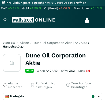
🎁 Ihre Lieblingsaktie geschenkt.
→ Jetzt Depot eröffnen
DAX
+0,61
%
Gold
+1,99
%
Öl (Brent)
-1,08
%
Dow Jones
+0,12
%
Aktien
Dune Oil Corporation Aktie | A42AR9
Startseite
Handelsplätze
Dune Oil Corporation
Aktie
Aktie
WKN:
A42AR9
SYM:
Z62
Land
Alarme
Zur Watchlist
Zum Portfolio
einrichten
hinzufügen
hinzufügen
Tradegate