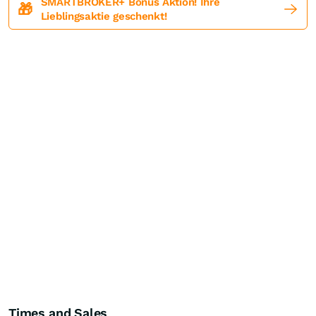
SMARTBROKER+ Bonus Aktion! Ihre
🎁
Lieblingsaktie geschenkt!
Times and Sales