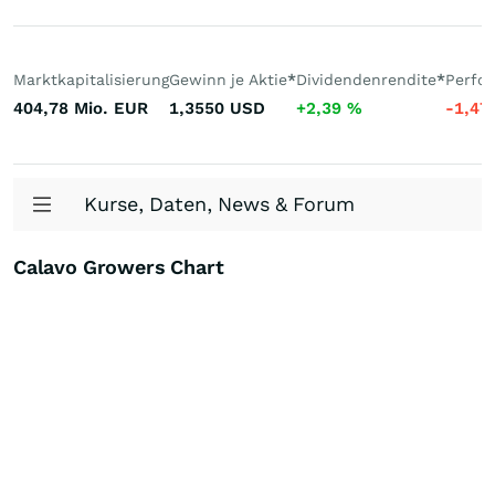
Marktkapitalisierung
Gewinn je Aktie
*
Dividendenrendite
*
Perfo
404,78 Mio.
EUR
1,3550
USD
+2,39
%
-1,47
Kurse, Daten, News & Forum
Calavo Growers Chart