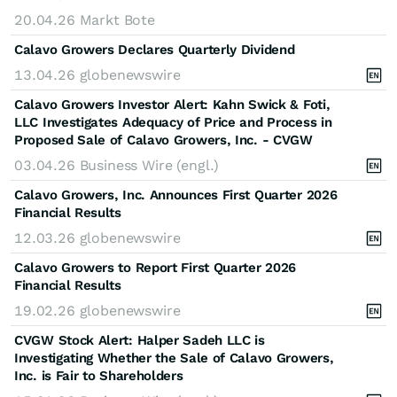
20.04.26
Markt Bote
Calavo Growers Declares Quarterly Dividend
13.04.26
globenewswire
Calavo Growers Investor Alert: Kahn Swick & Foti,
LLC Investigates Adequacy of Price and Process in
Proposed Sale of Calavo Growers, Inc. - CVGW
03.04.26
Business Wire (engl.)
Calavo Growers, Inc. Announces First Quarter 2026
Financial Results
12.03.26
globenewswire
Calavo Growers to Report First Quarter 2026
Financial Results
19.02.26
globenewswire
CVGW Stock Alert: Halper Sadeh LLC is
Investigating Whether the Sale of Calavo Growers,
Inc. is Fair to Shareholders