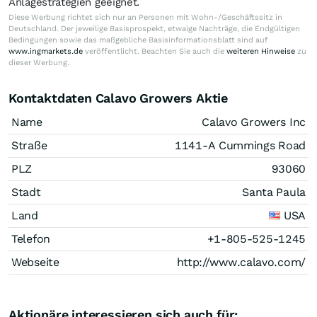
Anlagestrategien geeignet.
Diese Werbung richtet sich nur an Personen mit Wohn-/Geschäftssitz in
Deutschland. Der jeweilige Basisprospekt, etwaige Nachträge, die Endgültigen
Bedingungen sowie das maßgebliche Basisinformationsblatt sind auf
www.ingmarkets.de
veröffentlicht. Beachten Sie auch die
weiteren Hinweise
zu
dieser Werbung.
Kontaktdaten Calavo Growers Aktie
Name
Calavo Growers Inc
Straße
1141-A Cummings Road
PLZ
93060
Stadt
Santa Paula
Land
USA
Telefon
+1-805-525-1245
Webseite
http://www.calavo.com/
Aktionäre interessieren sich auch für: