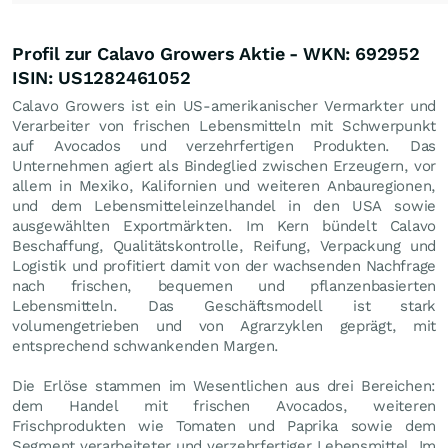
Profil zur Calavo Growers Aktie - WKN: 692952
ISIN: US1282461052
Calavo Growers ist ein US-amerikanischer Vermarkter und
Verarbeiter von frischen Lebensmitteln mit Schwerpunkt
auf Avocados und verzehrfertigen Produkten. Das
Unternehmen agiert als Bindeglied zwischen Erzeugern, vor
allem in Mexiko, Kalifornien und weiteren Anbauregionen,
und dem Lebensmitteleinzelhandel in den USA sowie
ausgewählten Exportmärkten. Im Kern bündelt Calavo
Beschaffung, Qualitätskontrolle, Reifung, Verpackung und
Logistik und profitiert damit von der wachsenden Nachfrage
nach frischen, bequemen und pflanzenbasierten
Lebensmitteln. Das Geschäftsmodell ist stark
volumengetrieben und von Agrarzyklen geprägt, mit
entsprechend schwankenden Margen.
Die Erlöse stammen im Wesentlichen aus drei Bereichen:
dem Handel mit frischen Avocados, weiteren
Frischprodukten wie Tomaten und Paprika sowie dem
Segment verarbeiteter und verzehrfertiger Lebensmittel. Im