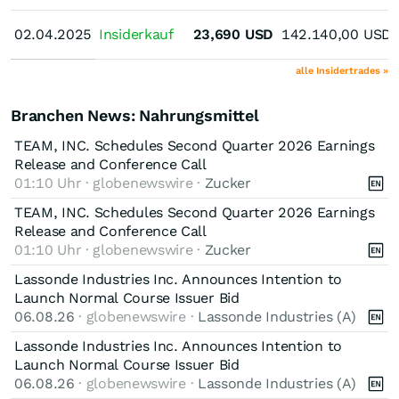
02.04.2025
02.04.2025
Insiderkauf
23,690
USD
142.140,00
USD
alle Insidertrades »
Branchen News: Nahrungsmittel
TEAM, INC. Schedules Second Quarter 2026 Earnings
Release and Conference Call
01:10 Uhr · globenewswire ·
Zucker
TEAM, INC. Schedules Second Quarter 2026 Earnings
Release and Conference Call
01:10 Uhr · globenewswire ·
Zucker
Lassonde Industries Inc. Announces Intention to
Launch Normal Course Issuer Bid
06.08.26
· globenewswire ·
Lassonde Industries (A)
Lassonde Industries Inc. Announces Intention to
Launch Normal Course Issuer Bid
06.08.26
· globenewswire ·
Lassonde Industries (A)