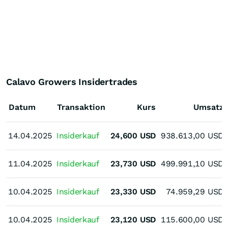
Calavo Growers Insidertrades
Datum
Transaktion
Kurs
Umsatz
14.04.2025
14.04.2025
Insiderkauf
24,600
USD
938.613,00
USD
11.04.2025
11.04.2025
Insiderkauf
23,730
USD
499.991,10
USD
10.04.2025
10.04.2025
Insiderkauf
23,330
USD
74.959,29
USD
10.04.2025
10.04.2025
Insiderkauf
23,120
USD
115.600,00
USD