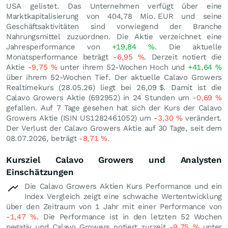
USA gelistet. Das Unternehmen verfügt über eine
Marktkapitalisierung von 404,78 Mio.
EUR
und seine
Geschäftsaktivitäten sind vorwiegend der Branche
Nahrungsmittel zuzuordnen. Die Aktie verzeichnet eine
Jahresperformance von
+19,84
%
. Die aktuelle
Monatsperformance beträgt
-6,95
%
. Derzeit notiert die
Aktie
-9,75
%
unter ihrem 52-Wochen Hoch und
+41,64
%
über ihrem 52-Wochen Tief. Der aktuelle Calavo Growers
Realtimekurs (
28.05.26
) liegt bei 26,09
$
. Damit ist die
Calavo Growers Aktie (692952) in 24 Stunden um
-0,69
%
gefallen. Auf 7 Tage gesehen hat sich der Kurs der Calavo
Growers Aktie (ISIN US1282461052) um
-3,30
%
verändert.
Der Verlust der Calavo Growers Aktie auf 30 Tage, seit dem
08.07.2026, beträgt
-8,71
%
.
Kursziel Calavo Growers und Analysten
Einschätzungen
Die Calavo Growers Aktien Kurs Performance und ein
Index Vergleich zeigt eine schwache Wertentwicklung
über den Zeitraum von 1 Jahr mit einer Performance von
-1,47
%
. Die Performance ist in den letzten 52 Wochen
negativ und Calavo Growers notiert zurzeit
-9,75
%
unter