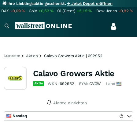
🎁 Ihre Lieblingsaktie geschenkt.
→ Jetzt Depot eröffnen
DAX
-0,09
%
Gold
+0,52
%
Öl (Brent)
+5,15
%
Dow Jones
-0,92
%
Aktien
Calavo Growers Aktie | 692952
Startseite
Calavo Growers Aktie
Aktie
WKN:
692952
SYM:
CVGW
Land
Alarme einrichten
Nasdaq