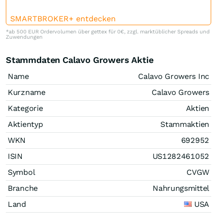
SMARTBROKER+ entdecken
*ab 500 EUR Ordervolumen über gettex für 0€, zzgl. marktüblicher Spreads und
Zuwendungen
Stammdaten Calavo Growers Aktie
Name
Calavo Growers Inc
Kurzname
Calavo Growers
Kategorie
Aktien
Aktientyp
Stammaktien
WKN
692952
ISIN
US1282461052
Symbol
CVGW
Branche
Nahrungsmittel
Land
USA