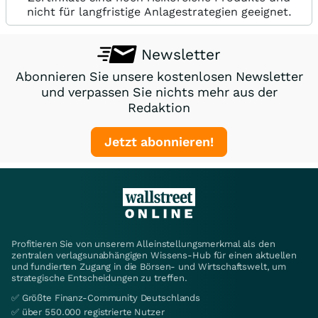
nicht für langfristige Anlagestrategien geeignet.
Newsletter
Abonnieren Sie unsere kostenlosen Newsletter
und verpassen Sie nichts mehr aus der
Redaktion
Jetzt abonnieren!
Profitieren Sie von unserem Alleinstellungsmerkmal als den
zentralen verlagsunabhängigen Wissens-Hub für einen aktuellen
und fundierten Zugang in die Börsen- und Wirtschaftswelt, um
strategische Entscheidungen zu treffen.
✅ Größte Finanz-Community Deutschlands
✅ über 550.000 registrierte Nutzer