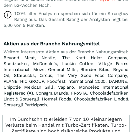
dem 52-Wochen Hoch.
100% aller Analysten sprechen sich für ein Strongbuy
Rating aus. Das Gesamt Rating der Analysten liegt bei
5,00 von 5 Punkten.
Aktien aus der Branche Nahrungsmittel
Weitere interesante Aktien aus der Branche Nahrungsmittel:
Beyond Meat
,
Nestle
,
The Kraft Heinz Company
,
Suedzucker
,
McDonald's
,
Luckin Coffee
,
Village Farms
International
,
Mowi
,
General Mills
,
Blender Bites
,
Beyond
Oil
,
Starbucks
,
Circus
,
The Very Good Food Company
,
PLANETHIC GROUP
,
Foodfest International 2000
,
DANONE
,
Chipotle Mexican Grill
,
Vapiano
,
Mondelez International
Registered (A)
,
Conagra Brands
,
FRoSTA
,
Chocoladefabriken
Lindt & Spruengli
,
Hormel Foods
,
Chocoladefabriken Lindt &
Spruengli Partizipsch.
Im Durchschnitt erleiden 7 von 10 Kleinanlegern
Verluste beim Handel mit Turbo-Zertifikaten. Turbo-
Zertifikate sind hoch risikoreiche Produkte und