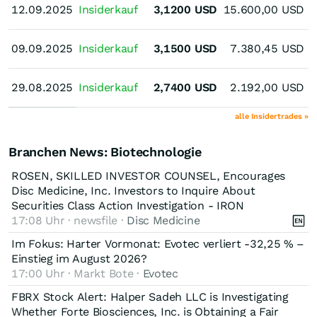
12.09.2025
12.09.2025
Insiderkauf
3,1200
USD
15.600,00
USD
E
09.09.2025
09.09.2025
Insiderkauf
3,1500
USD
7.380,45
USD
E
29.08.2025
29.08.2025
Insiderkauf
2,7400
USD
2.192,00
USD
E
alle Insidertrades »
Branchen News: Biotechnologie
ROSEN, SKILLED INVESTOR COUNSEL, Encourages
Disc Medicine, Inc. Investors to Inquire About
Securities Class Action Investigation - IRON
17:08 Uhr · newsfile ·
Disc Medicine
Im Fokus: Harter Vormonat: Evotec verliert -32,25 % –
Einstieg im August 2026?
17:00 Uhr · Markt Bote ·
Evotec
FBRX Stock Alert: Halper Sadeh LLC is Investigating
Whether Forte Biosciences, Inc. is Obtaining a Fair