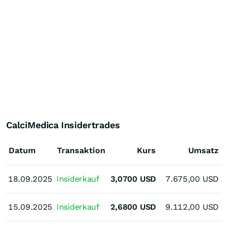
CalciMedica Insidertrades
Datum
Transaktion
Kurs
Umsatz
18.09.2025
18.09.2025
Insiderkauf
3,0700
USD
7.675,00
USD
E
15.09.2025
15.09.2025
Insiderkauf
2,6800
USD
9.112,00
USD
E