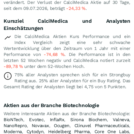
verändert. Der Verlust der CalciMedica Aktie auf 30 Tage,
seit dem 09.07.2026, beträgt
-24,33
%
.
Kursziel CalciMedica und Analysten
Einschätzungen
Die CalciMedica Aktien Kurs Performance und ein
Index Vergleich zeigt eine sehr schwache
Wertentwicklung über den Zeitraum von 1 Jahr mit einer
Performance von
-74,68
%
. Die Performance ist in den
letzten 52 Wochen negativ und CalciMedica notiert zurzeit
-89,78
%
unter dem 52-Wochen Hoch.
75% aller Analysten sprechen sich für ein Strongbuy
Rating aus. 25% aller Analysten für ein Buy Rating. Das
Gesamt Rating der Analysten liegt bei 4,75 von 5 Punkten.
Aktien aus der Branche Biotechnologie
Weitere interesante Aktien aus der Branche Biotechnologie:
BioNTech
,
Evotec
,
InflaRx
,
Sirona Biochem
,
Valneva
,
NanoRepro
,
Novavax
,
Ocugen
,
Clinuvel Pharmaceuticals
,
Moderna
,
Cytodyn
,
Heidelberg Pharma
,
Core One Labs
,