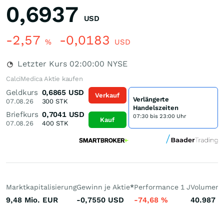
0,6937
USD
-2,57
-0,0183
%
USD
Letzter Kurs
02:00:00
NYSE
CalciMedica Aktie kaufen
Geldkurs
0,6865
USD
Verkauf
Verlängerte
07.08.26
300
STK
Handelszeiten
Briefkurs
0,7041
USD
07:30 bis 23:00 Uhr
Kauf
07.08.26
400
STK
Marktkapitalisierung
Gewinn je Aktie
*
Performance 1 J
Volumen 
9,48 Mio.
EUR
-0,7550
USD
-74,68
%
40.987
S