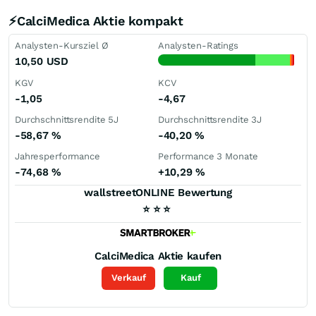
⚡CalciMedica Aktie kompakt
Analysten-Kursziel Ø
Analysten-Ratings
10,50
USD
KGV
KCV
-1,05
-4,67
Durchschnittsrendite 5J
Durchschnittsrendite 3J
-58,67
%
-40,20
%
Jahresperformance
Performance 3 Monate
-74,68
%
+10,29
%
wallstreetONLINE Bewertung
⭐
⭐
⭐
CalciMedica
Aktie kaufen
Verkauf
Kauf