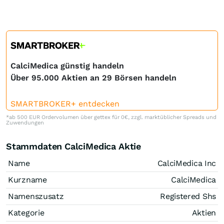
CalciMedica günstig handeln
Über 95.000 Aktien an 29 Börsen handeln
SMARTBROKER+ entdecken
*ab 500 EUR Ordervolumen über gettex für 0€, zzgl. marktüblicher Spreads und
Zuwendungen
Stammdaten CalciMedica Aktie
Name
CalciMedica Inc
Kurzname
CalciMedica
Namenszusatz
Registered Shs
Kategorie
Aktien