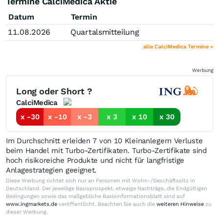
Termine CalciMedica Aktie
Datum
Termin
11.08.2026
Quartalsmitteilung
alle CalciMedica Termine »
Werbung
Long oder Short ?
CalciMedica
x -30
x -10
x -3
x 3
x 10
x 30
Im Durchschnitt erleiden 7 von 10 Kleinanlegern Verluste
beim Handel mit Turbo-Zertifikaten. Turbo-Zertifikate sind
hoch risikoreiche Produkte und nicht für langfristige
Anlagestrategien geeignet.
Diese Werbung richtet sich nur an Personen mit Wohn-/Geschäftssitz in
Deutschland. Der jeweilige Basisprospekt, etwaige Nachträge, die Endgültigen
Bedingungen sowie das maßgebliche Basisinformationsblatt sind auf
www.ingmarkets.de
veröffentlicht. Beachten Sie auch die
weiteren Hinweise
zu
dieser Werbung.