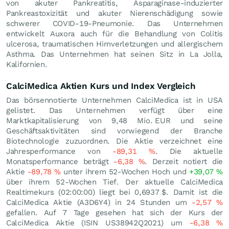
von akuter Pankreatitis, Asparaginase-induzierter
Pankreastoxizität und akuter Nierenschädigung sowie
schwerer COVID-19-Pneumonie. Das Unternehmen
entwickelt Auxora auch für die Behandlung von Colitis
ulcerosa, traumatischen Hirnverletzungen und allergischem
Asthma. Das Unternehmen hat seinen Sitz in La Jolla,
Kalifornien.
CalciMedica Aktien Kurs und Index Vergleich
Das börsennotierte Unternehmen CalciMedica ist in USA
gelistet. Das Unternehmen verfügt über eine
Marktkapitalisierung von 9,48 Mio.
EUR
und seine
Geschäftsaktivitäten sind vorwiegend der Branche
Biotechnologie zuzuordnen. Die Aktie verzeichnet eine
Jahresperformance von
-89,31
%
. Die aktuelle
Monatsperformance beträgt
-6,38
%
. Derzeit notiert die
Aktie
-89,78
%
unter ihrem 52-Wochen Hoch und
+39,07
%
über ihrem 52-Wochen Tief. Der aktuelle CalciMedica
Realtimekurs (02:00:00) liegt bei 0,6937
$
. Damit ist die
CalciMedica Aktie (A3D6Y4) in 24 Stunden um
-2,57
%
gefallen. Auf 7 Tage gesehen hat sich der Kurs der
CalciMedica Aktie (ISIN US38942Q2021) um
-6,38
%