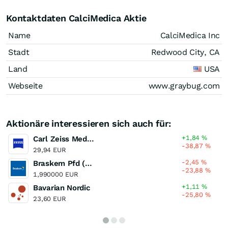
Kontaktdaten CalciMedica Aktie
Name
CalciMedica Inc
Stadt
Redwood City, CA
Land
USA
Webseite
www.graybug.com
Aktionäre interessieren sich auch für:
+1,84
%
Carl Zeiss Meditec
-38,87
%
29,94 EUR
-2,45
%
Braskem Pfd (A) (A)
-23,88
%
1,990000 EUR
+1,11
%
Bavarian Nordic
-25,80
%
23,60 EUR