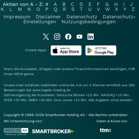
Aktien von A - Z:
#
A
B
C
D
E
F
G
H
I
J
K
L
M
N
O
P
Q
R
S
T
U
V
W
X
Y
Z
Impressum
Disclaimer
Datenschutz
Datenschutz-
Einstellungen
Nutzungsbedingungen
Unsere Apps:
Wenn Sie Kursdaten, Widgets oder andere Finanzinformationen benötigen, hilft
Ihnen
ARIVA
gerne.
Unsere User schätzen wallstreet-online.de: 4.8 von 5 Sternen ermittelt aus 285
Bewertungen bei www.kagels-trading.de
Zeitverzögerung der Kursdaten: Deutsche Börsen +15 Min. NASDAQ +15 Min.
NYSE +20 Min. AMEX +20 Min. Dow Jones +15 Min. Alle Angaben ohne Gewähr.
Copyright © 1998-2026 Smartbroker Holding AG - Alle Rechte vorbehalten.
Mit Unterstützung von:
Daten & Kurse von: