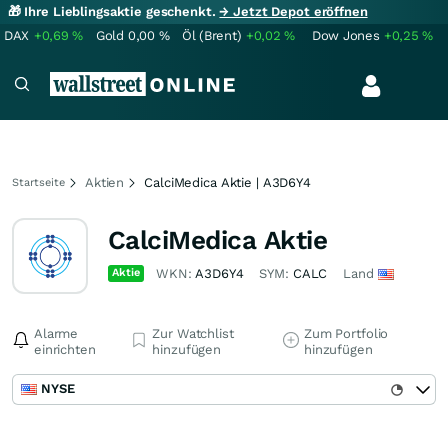
🎁 Ihre Lieblingsaktie geschenkt.
→ Jetzt Depot eröffnen
DAX
+0,69
%
Gold
0,00
%
Öl (Brent)
+0,02
%
Dow Jones
+0,25
%
Aktien
CalciMedica Aktie | A3D6Y4
Startseite
CalciMedica Aktie
Aktie
WKN:
A3D6Y4
SYM:
CALC
Land
Alarme
Zur Watchlist
Zum Portfolio
einrichten
hinzufügen
hinzufügen
NYSE