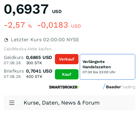
0,6937
USD
-2,57
-0,0183
%
USD
Letzter Kurs
02:00:00
NYSE
CalciMedica Aktie kaufen
Geldkurs
0,6865
USD
Verkauf
Verlängerte
07.08.26
300
STK
Handelszeiten
Briefkurs
0,7041
USD
07:30 bis 23:00 Uhr
Kauf
07.08.26
400
STK
Kurse, Daten, News & Forum