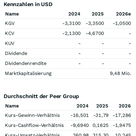
Kennzahlen in USD
Name
2024
2025
2026e
KGV
-3,3100
-3,3500
-1,0500
KCV
-2,1300
-4,6700
-
KUV
-
-
-
Dividende
-
-
-
Dividendenrendite
-
-
-
Marktkapitalisierung
9,48 Mio.
Durchschnitt der Peer Group
Name
2024
2025
2026
Kurs-Gewinn-Verhältnis
-16,501
-31,79
-17,286
Kurs-Cashflow-Verhältnis
-9,6940
0,1625
-1,9475
Kurs-Umsatz-Verhältnis
260,98
315,30
10,245