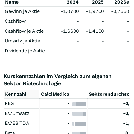
Name
2024
2025
2026e
Gewinn je Aktie
-1,0700
-1,9700
-0,7550
Cashflow
-
-
-
Cashflow je Aktie
-1,6600
-1,4100
-
Umsatz je Aktie
-
-
-
Dividende je Aktie
-
-
-
Kurskennzahlen im Vergleich zum eigenen
Sektor Biotechnologie
Kennzahl
CalciMedica
Sektorendurchschn
PEG
-
-0,3
EV/Umsatz
-
-0,2
EV/EBITDA
-
-1,2
Beta
-
0,9