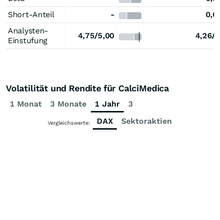
Short-Anteil
-
0,0
Analysten-
4,75/5,00
4,26/5
Einstufung
Volatilität und Rendite für CalciMedica
1 Monat
3 Monate
1 Jahr
3 Jahre
5 Jahre
DAX
Sektoraktien
Vergleichswerte: