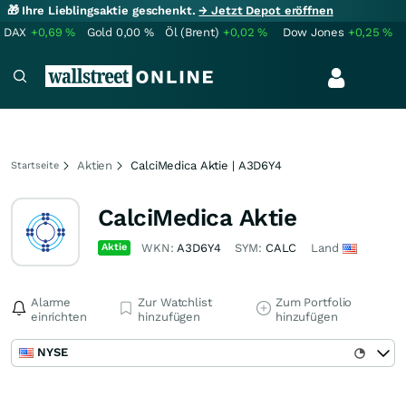
🎁 Ihre Lieblingsaktie geschenkt.
→ Jetzt Depot eröffnen
DAX
+0,69
%
Gold
0,00
%
Öl (Brent)
+0,02
%
Dow Jones
+0,25
%
Aktien
CalciMedica Aktie | A3D6Y4
Startseite
CalciMedica Aktie
Aktie
WKN:
A3D6Y4
SYM:
CALC
Land
Alarme
Zur Watchlist
Zum Portfolio
einrichten
hinzufügen
hinzufügen
NYSE