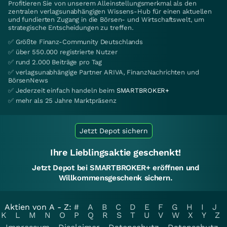
Profitieren Sie von unserem Alleinstellungsmerkmal als den
zentralen verlagsunabhängigen Wissens-Hub für einen aktuellen
und fundierten Zugang in die Börsen- und Wirtschaftswelt, um
strategische Entscheidungen zu treffen.
✅ Größte Finanz-Community Deutschlands
✅ über 550.000 registrierte Nutzer
✅ rund 2.000 Beiträge pro Tag
✅ verlagsunabhängige Partner ARIVA, FinanzNachrichten und
BörsenNews
✅ Jederzeit einfach handeln beim
SMARTBROKER+
✅ mehr als 25 Jahre Marktpräsenz
Jetzt Depot sichern
Ihre Lieblingsaktie geschenkt!
Jetzt Depot bei SMARTBROKER+ eröffnen und
Willkommensgeschenk sichern.
Aktien von A - Z:
#
A
B
C
D
E
F
G
H
I
J
K
L
M
N
O
P
Q
R
S
T
U
V
W
X
Y
Z