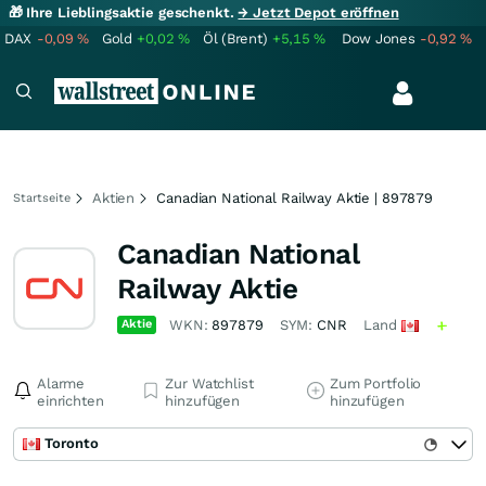
🎁 Ihre Lieblingsaktie geschenkt.
→ Jetzt Depot eröffnen
DAX
-0,09
%
Gold
+0,02
%
Öl (Brent)
+5,15
%
Dow Jones
-0,92
%
Aktien
Canadian National Railway Aktie | 897879
Startseite
Canadian National
Railway Aktie
Aktie
WKN:
897879
SYM:
CNR
Land
Alarme
Zur Watchlist
Zum Portfolio
einrichten
hinzufügen
hinzufügen
Toronto