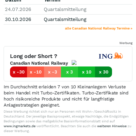
24.07.2026
Quartalsmitteilung
30.10.2026
Quartalsmitteilung
alle Canadian National Railway Termine »
Werbung
Long oder Short ?
Canadian National Railway
x -30
x -10
x -3
x 3
x 10
x 30
Im Durchschnitt erleiden 7 von 10 Kleinanlegern Verluste
beim Handel mit Turbo-Zertifikaten. Turbo-Zertifikate sind
hoch risikoreiche Produkte und nicht für langfristige
Anlagestrategien geeignet.
Diese Werbung richtet sich nur an Personen mit Wohn-/Geschäftssitz in
Deutschland. Der jeweilige Basisprospekt, etwaige Nachträge, die Endgültigen
Bedingungen sowie das maßgebliche Basisinformationsblatt sind auf
www.ingmarkets.de
veröffentlicht. Beachten Sie auch die
weiteren Hinweise
zu
dieser Werbung.