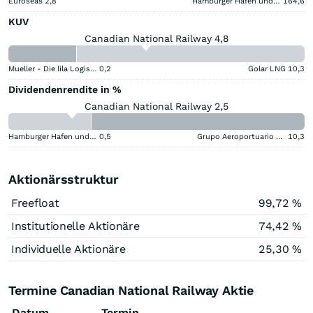
Euroseas
2,8
Hamburger Hafen und Logistik
164,6
KUV
Canadian National Railway 4,8
Mueller - Die lila Logistik
0,2
Golar LNG
10,3
Dividendenrendite in %
Canadian National Railway 2,5
Hamburger Hafen und Logistik
0,5
Grupo Aeroportuario del Centro Norte SAB de CV (B) (B)
10,3
Aktionärsstruktur
Freefloat
99,72 %
Institutionelle Aktionäre
74,42 %
Individuelle Aktionäre
25,30 %
Termine Canadian National Railway Aktie
Datum
Termin