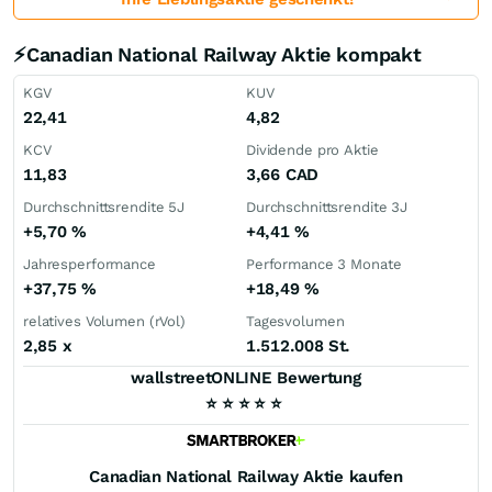
⚡Canadian National Railway Aktie kompakt
KGV
KUV
22,41
4,82
KCV
Dividende pro Aktie
11,83
3,66
CAD
Durchschnittsrendite 5J
Durchschnittsrendite 3J
+5,70
%
+4,41
%
Jahresperformance
Performance 3 Monate
+37,75
%
+18,49
%
relatives Volumen (rVol)
Tagesvolumen
2,85
x
1.512.008 St.
wallstreetONLINE Bewertung
⭐
⭐
⭐
⭐
⭐
Canadian National Railway
Aktie kaufen