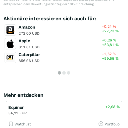
entsprechen dem Bewertungsstichtag der 13F-Einreichung.
Aktionäre interessieren sich auch für:
-0,24
%
Amazon
+27,23
%
272,00 USD
+0,26
%
Apple
+53,81
%
311,81 USD
-1,62
%
Caterpillar
+99,55
%
856,96 USD
Mehr entdecken
+2,98
%
Equinor
34,21 EUR
Watchlist
Portfolio