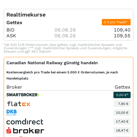
Realtimekurse
Gettex
0 € pro Trade*
BID
06.08.26
109,40
ASK
06.08.26
109,55
*ab 500 EUR Ordervolumen über gettex, zzgl. marktüblicher Spreads und
Zuwendungen | ** zzgl. marktüblicher Spreads und Zuwendungen, mögliche
Steuern und ggf. SEC Gebühr
Canadian National Railway günstig handeln
Kostenvergleich pro Trade bei einem 5.000 € Ordervolumen, je nach
Handelsplatz
Broker
Gettex
0,00 €*
7,90 €
10,00 €
17,40 €
18,47 €