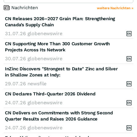
Nachrichten
weitere Nachrichten »
CN Releases 2026–2027 Grain Plan: Strengthening
Canada’s Supply Chain
31.07.26
globenewswire
CN Supporting More Than 300 Customer Growth
Projects Across Its Network
30.07.26
globenewswire
InZinc Discovers "Strongest to Date" Zinc and Silver
in Shallow Zones at Indy:
29.07.26
newsfile
CN Declares Third-Quarter 2026 Dividend
24.07.26
globenewswire
CN Delivers on Commitments with Strong Second
Quarter Results and Raises 2026 Guidance
24.07.26
globenewswire