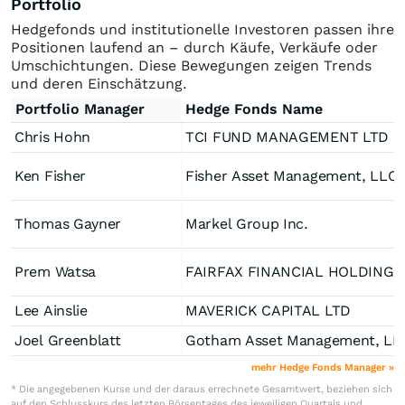
Portfolio
Hedgefonds und institutionelle Investoren passen ihre
Positionen laufend an – durch Käufe, Verkäufe oder
Umschichtungen. Diese Bewegungen zeigen Trends
und deren Einschätzung.
Portfolio Manager
Hedge Fonds Name
Chris Hohn
TCI FUND MANAGEMENT LTD
Ken Fisher
Fisher Asset Management, LLC
Thomas Gayner
Markel Group Inc.
Prem Watsa
FAIRFAX FINANCIAL HOLDINGS LTD/
Lee Ainslie
MAVERICK CAPITAL LTD
Joel Greenblatt
Gotham Asset Management, LL
mehr Hedge Fonds Manager »
* Die angegebenen Kurse und der daraus errechnete Gesamtwert, beziehen sich
auf den Schlusskurs des letzten Börsentages des jeweiligen Quartals und