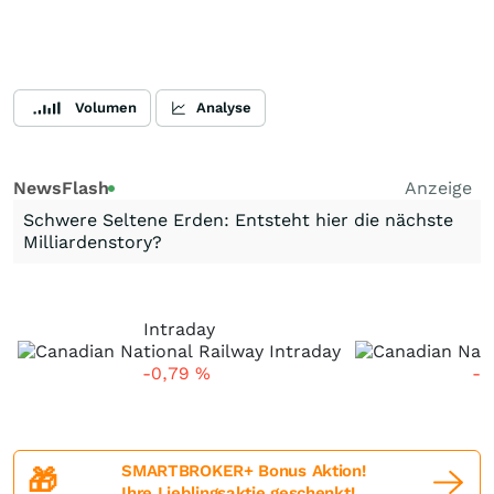
Volumen
Analyse
NewsFlash
Anzeige
Schwere Seltene Erden: Entsteht hier die nächste
Milliardenstory?
Intraday
5
-0,79
%
-1
SMARTBROKER+ Bonus Aktion!
🎁
Ihre Lieblingsaktie geschenkt!