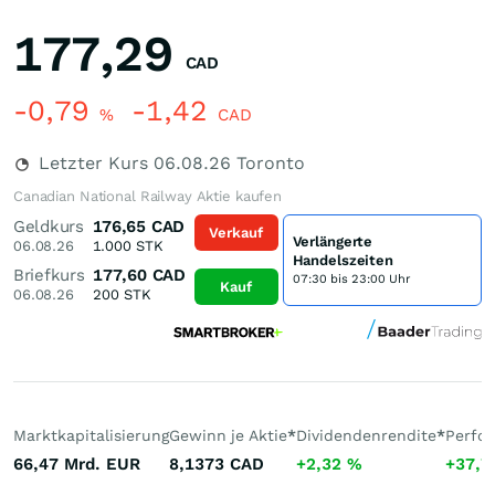
177,29
CAD
-0,79
-1,42
%
CAD
Letzter Kurs
06.08.26
Toronto
Canadian National Railway Aktie kaufen
Geldkurs
176,65
CAD
Verkauf
Verlängerte
06.08.26
1.000
STK
Handelszeiten
Briefkurs
177,60
CAD
07:30 bis 23:00 Uhr
Kauf
06.08.26
200
STK
Marktkapitalisierung
Gewinn je Aktie
*
Dividendenrendite
*
Perfo
66,47 Mrd.
EUR
8,1373
CAD
+2,32
%
+37,