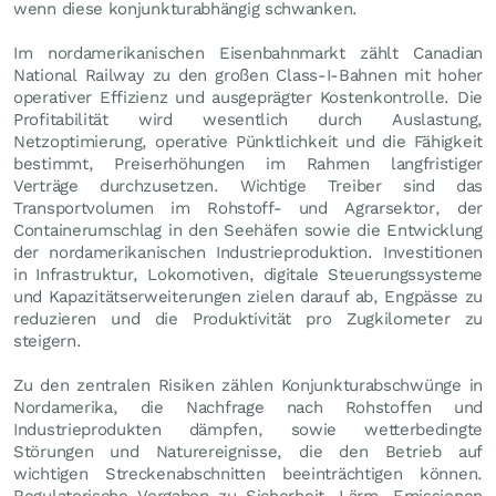
wenn diese konjunkturabhängig schwanken.
Im nordamerikanischen Eisenbahnmarkt zählt Canadian
National Railway zu den großen Class-I-Bahnen mit hoher
operativer Effizienz und ausgeprägter Kostenkontrolle. Die
Profitabilität wird wesentlich durch Auslastung,
Netzoptimierung, operative Pünktlichkeit und die Fähigkeit
bestimmt, Preiserhöhungen im Rahmen langfristiger
Verträge durchzusetzen. Wichtige Treiber sind das
Transportvolumen im Rohstoff- und Agrarsektor, der
Containerumschlag in den Seehäfen sowie die Entwicklung
der nordamerikanischen Industrieproduktion. Investitionen
in Infrastruktur, Lokomotiven, digitale Steuerungssysteme
und Kapazitätserweiterungen zielen darauf ab, Engpässe zu
reduzieren und die Produktivität pro Zugkilometer zu
steigern.
Zu den zentralen Risiken zählen Konjunkturabschwünge in
Nordamerika, die Nachfrage nach Rohstoffen und
Industrieprodukten dämpfen, sowie wetterbedingte
Störungen und Naturereignisse, die den Betrieb auf
wichtigen Streckenabschnitten beeinträchtigen können.
Regulatorische Vorgaben zu Sicherheit, Lärm, Emissionen