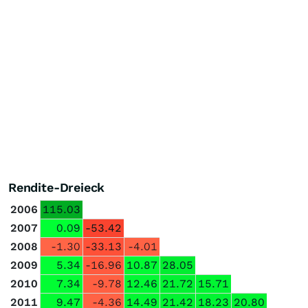
Rendite-Dreieck
2006
115.03
2007
0.09
-53.42
2008
-1.30
-33.13
-4.01
2009
5.34
-16.96
10.87
28.05
2010
7.34
-9.78
12.46
21.72
15.71
2011
9.47
-4.36
14.49
21.42
18.23
20.80