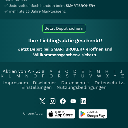
✅ Jederzeit einfach handeln beim
SMARTBROKER+
✅ mehr als 25 Jahre Marktpräsenz
Jetzt Depot sichern
Ihre Lieblingsaktie geschenkt!
Jetzt Depot bei SMARTBROKER+ eröffnen und
Willkommensgeschenk sichern.
Aktien von A - Z:
#
A
B
C
D
E
F
G
H
I
J
K
L
M
N
O
P
Q
R
S
T
U
V
W
X
Y
Z
Impressum
Disclaimer
Datenschutz
Datenschutz-
Einstellungen
Nutzungsbedingungen
Unsere Apps: