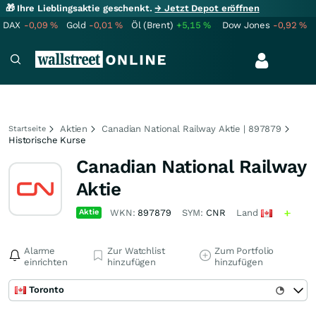
🎁 Ihre Lieblingsaktie geschenkt.
→ Jetzt Depot eröffnen
DAX
-0,09
%
Gold
-0,01
%
Öl (Brent)
+5,15
%
Dow Jones
-0,92
%
Aktien
Canadian National Railway Aktie | 897879
Startseite
Historische Kurse
Canadian National Railway
Aktie
Aktie
WKN:
897879
SYM:
CNR
Land
Alarme
Zur Watchlist
Zum Portfolio
einrichten
hinzufügen
hinzufügen
Toronto