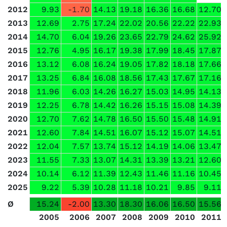
2012
9.93
-1.70
14.13
19.18
16.36
16.68
12.70
2013
12.69
2.75
17.24
22.02
20.56
22.22
22.93
2014
14.70
6.04
19.26
23.65
22.79
24.62
25.92
2015
12.76
4.95
16.17
19.38
17.99
18.45
17.87
2016
13.12
6.08
16.24
19.05
17.82
18.18
17.66
2017
13.25
6.84
16.08
18.56
17.43
17.67
17.16
2018
11.96
6.03
14.26
16.27
15.03
14.95
14.13
2019
12.25
6.78
14.42
16.26
15.15
15.08
14.39
2020
12.70
7.62
14.78
16.50
15.50
15.48
14.91
2021
12.60
7.84
14.51
16.07
15.12
15.07
14.51
2022
12.04
7.57
13.74
15.12
14.19
14.06
13.47
2023
11.55
7.33
13.07
14.31
13.39
13.21
12.60
2024
10.14
6.12
11.39
12.43
11.46
11.16
10.45
2025
9.22
5.39
10.28
11.18
10.21
9.85
9.11
Ø
15.24
-2.00
13.30
18.30
16.06
16.50
15.56
2005
2006
2007
2008
2009
2010
2011