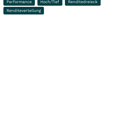
Performance
Hoch/Tief
Renditedreieck
Renditeverteilung