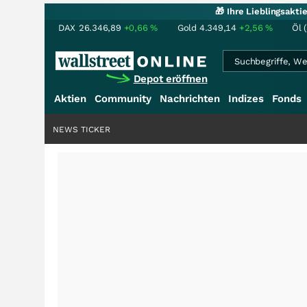
🎁 Ihre Lieblingsakt
DAX
26.346,89
+0,66
%
Gold
4.349,14
+2,56
%
Öl 
Depot eröffnen
Aktien
Community
Nachrichten
Indizes
Fonds
NEWS TICKER