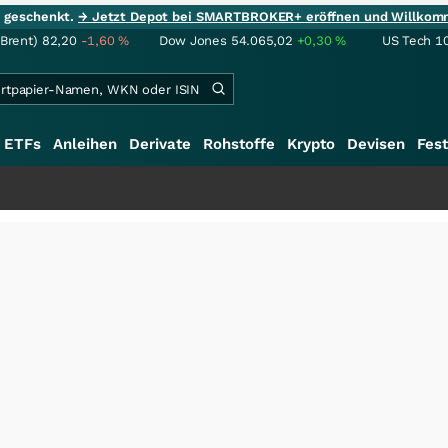
ie geschenkt.
→ Jetzt Depot bei SMARTBROKER+ eröffnen und Willkom
(Brent)
82,20
-1,60
%
Dow Jones
54.065,02
+0,30
%
US Tech 1
ETFs
Anleihen
Derivate
Rohstoffe
Krypto
Devisen
Fest