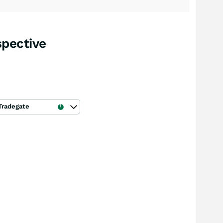
spective
Tradegate