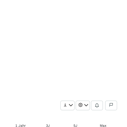
1 Jahr
3J
5J
Max