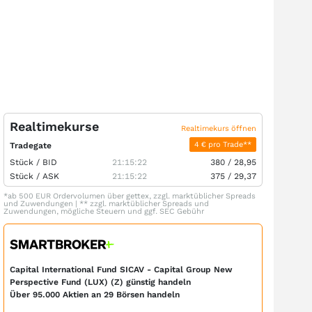
Realtimekurse
Realtimekurs öffnen
4 € pro Trade**
Tradegate
Stück /
BID
21:15:22
380
/
28,95
Stück /
ASK
21:15:22
375
/
29,37
*ab 500 EUR Ordervolumen über gettex, zzgl. marktüblicher Spreads
und Zuwendungen | ** zzgl. marktüblicher Spreads und
Zuwendungen, mögliche Steuern und ggf. SEC Gebühr
Capital International Fund SICAV - Capital Group New
Perspective Fund (LUX) (Z) günstig handeln
Über 95.000 Aktien an 29 Börsen handeln