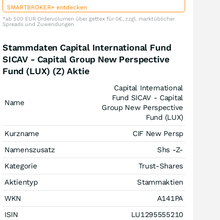
SMARTBROKER+ entdecken
*ab 500 EUR Ordervolumen über gettex für 0€, zzgl. marktüblicher
Spreads und Zuwendungen
Stammdaten Capital International Fund
SICAV - Capital Group New Perspective
Fund (LUX) (Z) Aktie
Capital International
Fund SICAV - Capital
Name
Group New Perspective
Fund (LUX)
Kurzname
CIF New Persp
Namenszusatz
Shs -Z-
Kategorie
Trust-Shares
Aktientyp
Stammaktien
WKN
A141PA
ISIN
LU1295555210