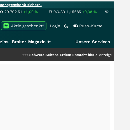
mensgeschenk sichern.
00
29.702,51
+1,09
%
EUR/USD
1,15685
+0,38
%
Aktie geschenkt!
Login
Push-Kurse
zins
Broker-Magazin ✨
Unsere Services
+++
Schwere Seltene Erden: Entsteht hier die nächste Milliardenstory?
Anzeige
+++