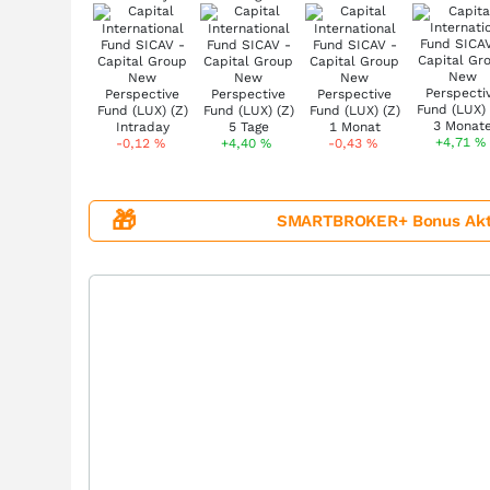
+4,71
%
-0,12
%
+4,40
%
-0,43
%
🎁
SMARTBROKER+ Bonus Aktion