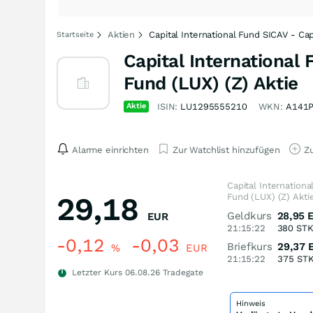
Aktien
Capital International Fund SICAV - Ca
Startseite
Capital International
Fund (LUX) (Z) Aktie
Aktie
ISIN:
LU1295555210
WKN:
A141
Alarme einrichten
Zur Watchlist hinzufügen
Zu
Capital Internation
29,18
Fund (LUX) (Z) Akti
Geldkurs
28,95
EUR
21:15:22
380
ST
-0,12
-0,03
Briefkurs
29,37
%
EUR
21:15:22
375
ST
Letzter Kurs
06.08.26
Tradegate
Hinweis