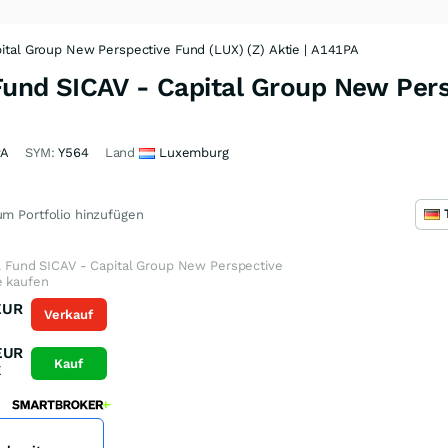
pital Group New Perspective Fund (LUX) (Z) Aktie | A141PA
 Fund SICAV - Capital Group New Per
PA
SYM:
Y564
Land
Luxemburg
m Portfolio hinzufügen
al Fund SICAV - Capital Group New Perspective
e kaufen
EUR
Verkauf
K
EUR
Kauf
K