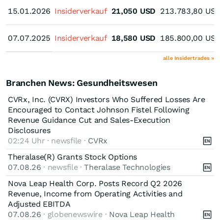
15.01.2026
15.01.2026
Insiderverkauf
21,050
USD
213.783,80
US
07.07.2025
07.07.2025
Insiderverkauf
18,580
USD
185.800,00
US
alle Insidertrades »
Branchen News: Gesundheitswesen
CVRx, Inc. (CVRX) Investors Who Suffered Losses Are
Encouraged to Contact Johnson Fistel Following
Revenue Guidance Cut and Sales-Execution
Disclosures
02:24 Uhr · newsfile ·
CVRx
Theralase(R) Grants Stock Options
07.08.26
· newsfile ·
Theralase Technologies
Nova Leap Health Corp. Posts Record Q2 2026
Revenue, Income from Operating Activities and
Adjusted EBITDA
07.08.26
· globenewswire ·
Nova Leap Health