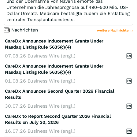
und der Übernahme von Naveris erhöhte das
Unternehmen die Jahresprognose auf 490–500 Mio. US-
Dollar Umsatz. Medicare bestätigte zudem die Erstattung
zentraler Transplantationstests.
Nachrichten
weitere Nachrichten »
CareDx Announces Inducement Grants Under
Nasdaq Listing Rule 5635(c)(4)
07.08.26
Business Wire (engl.)
CareDx Announces Inducement Grants Under
Nasdaq Listing Rule 5635(c)(4)
01.08.26
Business Wire (engl.)
CareDx Announces Second Quarter 2026 Financial
Results
30.07.26
Business Wire (engl.)
CareDx to Report Second Quarter 2026 Financial
Results on July 30, 2026
16.07.26
Business Wire (engl.)