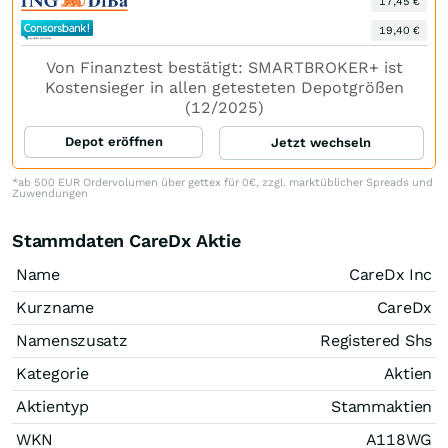
17,45 €
19,40 €
Von Finanztest bestätigt: SMARTBROKER+ ist
Kostensieger in allen getesteten Depotgrößen
(12/2025)
Depot eröffnen
Jetzt wechseln
*ab 500 EUR Ordervolumen über gettex für 0€, zzgl. marktüblicher Spreads und
Zuwendungen
Stammdaten CareDx Aktie
Name
CareDx Inc
Kurzname
CareDx
Namenszusatz
Registered Shs
Kategorie
Aktien
Aktientyp
Stammaktien
WKN
A118WG