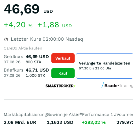
46,69
USD
+4,20
+1,88
%
USD
Letzter Kurs
02:00:00
Nasdaq
CareDx Aktie kaufen
Geldkurs
46,69
USD
Verkauf
07.08.26
800
STK
Verlängerte Handelszeiten
07:30 bis 23:00 Uhr
Briefkurs
46,71
USD
Kauf
07.08.26
1.000
STK
Marktkapitalisierung
Gewinn je Aktie
*
Performance 1 J
Volumen 
2,08 Mrd.
EUR
1,1633
USD
+283,02
%
279.972