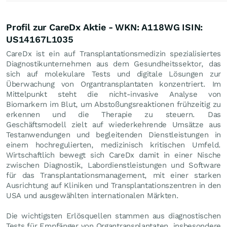
Profil zur CareDx Aktie - WKN: A118WG ISIN:
US14167L1035
CareDx ist ein auf Transplantationsmedizin spezialisiertes
Diagnostikunternehmen aus dem Gesundheitssektor, das
sich auf molekulare Tests und digitale Lösungen zur
Überwachung von Organtransplantaten konzentriert. Im
Mittelpunkt steht die nicht-invasive Analyse von
Biomarkern im Blut, um Abstoßungsreaktionen frühzeitig zu
erkennen und die Therapie zu steuern. Das
Geschäftsmodell zielt auf wiederkehrende Umsätze aus
Testanwendungen und begleitenden Dienstleistungen in
einem hochregulierten, medizinisch kritischen Umfeld.
Wirtschaftlich bewegt sich CareDx damit in einer Nische
zwischen Diagnostik, Labordienstleistungen und Software
für das Transplantationsmanagement, mit einer starken
Ausrichtung auf Kliniken und Transplantationszentren in den
USA und ausgewählten internationalen Märkten.
Die wichtigsten Erlösquellen stammen aus diagnostischen
Tests für Empfänger von Organtransplantaten, insbesondere