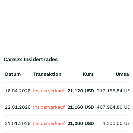
CareDx Insidertrades
Datum
Transaktion
Kurs
Umsat
16.04.2026
16.04.2026
Insiderverkauf
21,120
USD
217.155,84
US
22.01.2026
22.01.2026
Insiderverkauf
21,160
USD
407.964,80
US
21.01.2026
21.01.2026
Insiderverkauf
21,000
USD
4.200,00
US