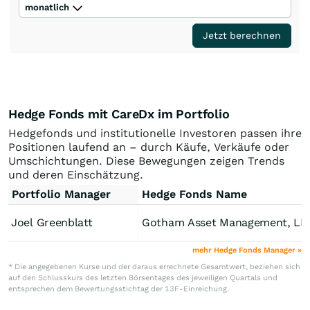
monatlich
Jetzt berechnen
Hedge Fonds mit CareDx im Portfolio
Hedgefonds und institutionelle Investoren passen ihre
Positionen laufend an – durch Käufe, Verkäufe oder
Umschichtungen. Diese Bewegungen zeigen Trends
und deren Einschätzung.
Portfolio Manager
Hedge Fonds Name
Joel Greenblatt
Gotham Asset Management, LL
mehr Hedge Fonds Manager »
* Die angegebenen Kurse und der daraus errechnete Gesamtwert, beziehen sich
auf den Schlusskurs des letzten Börsentages des jeweiligen Quartals und
entsprechen dem Bewertungsstichtag der 13F-Einreichung.