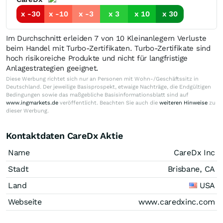
x -30
x -10
x -3
x 3
x 10
x 30
Im Durchschnitt erleiden 7 von 10 Kleinanlegern Verluste
beim Handel mit Turbo-Zertifikaten. Turbo-Zertifikate sind
hoch risikoreiche Produkte und nicht für langfristige
Anlagestrategien geeignet.
Diese Werbung richtet sich nur an Personen mit Wohn-/Geschäftssitz in
Deutschland. Der jeweilige Basisprospekt, etwaige Nachträge, die Endgültigen
Bedingungen sowie das maßgebliche Basisinformationsblatt sind auf
www.ingmarkets.de
veröffentlicht. Beachten Sie auch die
weiteren Hinweise
zu
dieser Werbung.
Kontaktdaten CareDx Aktie
Name
CareDx Inc
Stadt
Brisbane, CA
Land
USA
Webseite
www.caredxinc.com