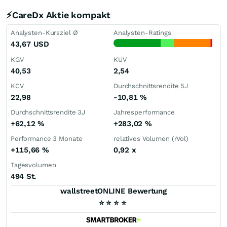
⚡CareDx Aktie kompakt
Analysten-Kursziel Ø
Analysten-Ratings
43,67
USD
KGV
KUV
40,53
2,54
KCV
Durchschnittsrendite 5J
22,98
-10,81
%
Durchschnittsrendite 3J
Jahresperformance
+62,12
%
+283,02
%
Performance 3 Monate
relatives Volumen (rVol)
+115,66
%
0,92
x
Tagesvolumen
494 St.
wallstreetONLINE Bewertung
⭐
⭐
⭐
⭐