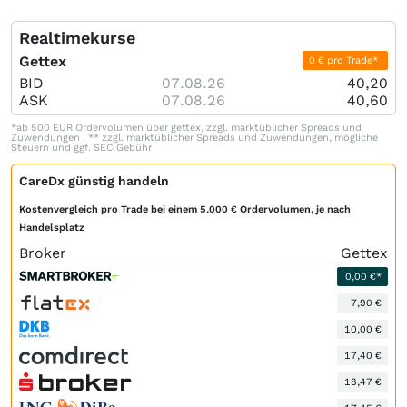
Realtimekurse
Gettex
0 € pro Trade*
BID
07.08.26
40,20
ASK
07.08.26
40,60
*ab 500 EUR Ordervolumen über gettex, zzgl. marktüblicher Spreads und
Zuwendungen | ** zzgl. marktüblicher Spreads und Zuwendungen, mögliche
Steuern und ggf. SEC Gebühr
CareDx günstig handeln
Kostenvergleich pro Trade bei einem 5.000 € Ordervolumen, je nach
Handelsplatz
Broker
Gettex
0,00 €*
7,90 €
10,00 €
17,40 €
18,47 €