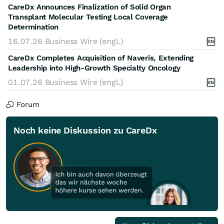
CareDx Announces Finalization of Solid Organ
Transplant Molecular Testing Local Coverage
Determination
16.07.26
Business Wire (engl.)
CareDx Completes Acquisition of Naveris, Extending
Leadership into High-Growth Specialty Oncology
01.07.26
Business Wire (engl.)
Forum
Noch keine Diskussion zu CareDx