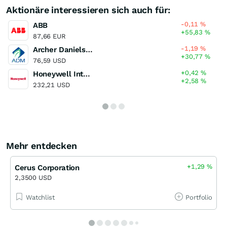
Aktionäre interessieren sich auch für:
-0,11
%
ABB
+55,83
%
87,66 EUR
-1,19
%
Archer Daniels Midland Company
+30,77
%
76,59 USD
+0,42
%
Honeywell International
+2,58
%
232,21 USD
Mehr entdecken
+1,29
%
Cerus Corporation
2,3500 USD
Watchlist
Portfolio