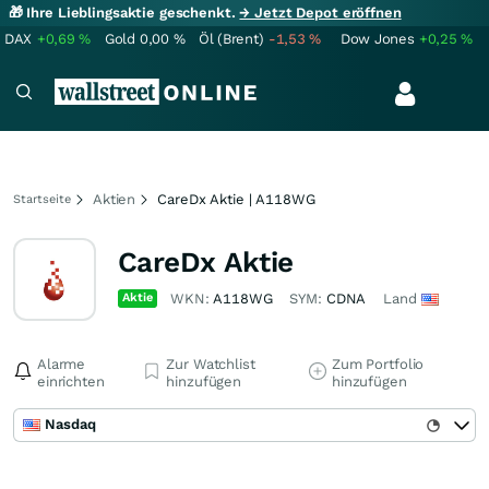
🎁 Ihre Lieblingsaktie geschenkt.
→ Jetzt Depot eröffnen
DAX
+0,69
%
Gold
0,00
%
Öl (Brent)
-1,53
%
Dow Jones
+0,25
%
Aktien
CareDx Aktie | A118WG
Startseite
CareDx Aktie
Aktie
WKN:
A118WG
SYM:
CDNA
Land
Alarme
Zur Watchlist
Zum Portfolio
einrichten
hinzufügen
hinzufügen
Nasdaq