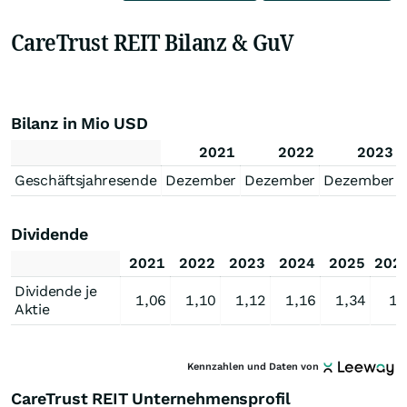
CareTrust REIT Bilanz & GuV
Bilanz in Mio USD
2021
2022
2023
Geschäftsjahresende
Dezember
Dezember
Dezember
Dividende
2021
2022
2023
2024
2025
202
Dividende je
1,06
1,10
1,12
1,16
1,34
1,
Aktie
Kennzahlen und Daten von
CareTrust REIT Unternehmensprofil