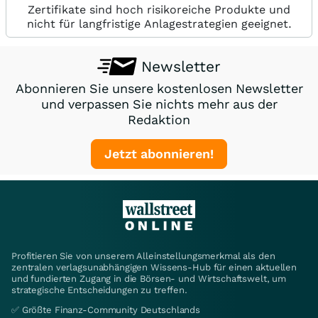
Zertifikate sind hoch risikoreiche Produkte und
nicht für langfristige Anlagestrategien geeignet.
Newsletter
Abonnieren Sie unsere kostenlosen Newsletter
und verpassen Sie nichts mehr aus der
Redaktion
Jetzt abonnieren!
Profitieren Sie von unserem Alleinstellungsmerkmal als den
zentralen verlagsunabhängigen Wissens-Hub für einen aktuellen
und fundierten Zugang in die Börsen- und Wirtschaftswelt, um
strategische Entscheidungen zu treffen.
✅ Größte Finanz-Community Deutschlands