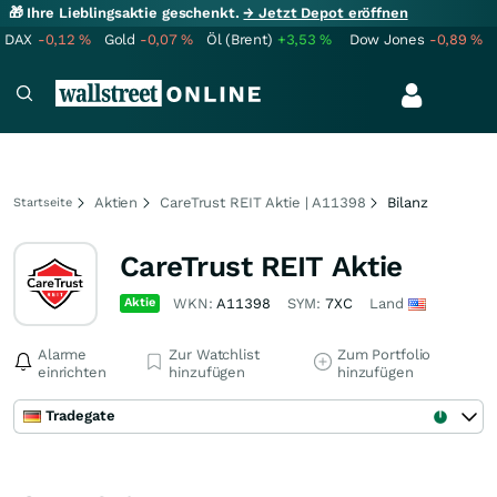
🎁 Ihre Lieblingsaktie geschenkt.
→ Jetzt Depot eröffnen
DAX
-0,12
%
Gold
-0,07
%
Öl (Brent)
+3,53
%
Dow Jones
-0,89
%
Aktien
CareTrust REIT Aktie | A11398
Bilanz
Startseite
CareTrust REIT Aktie
Aktie
WKN:
A11398
SYM:
7XC
Land
Alarme
Zur Watchlist
Zum Portfolio
einrichten
hinzufügen
hinzufügen
Tradegate