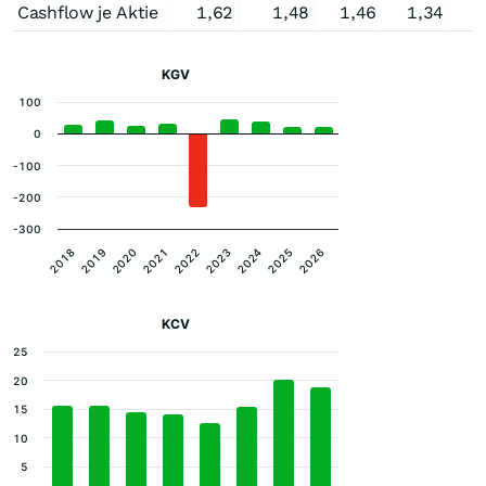
Cashflow je Aktie
1,62
1,48
1,46
1,34
1
KGV
100
0
-100
-200
-300
2021
2025
2020
2024
2019
2023
2018
2022
2026
KCV
25
20
15
10
5