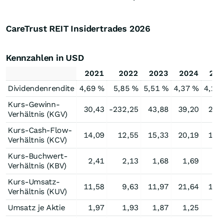
CareTrust REIT Insidertrades
2026
Kennzahlen in USD
2021
2022
2023
2024
2
Dividendenrendite
4,69 %
5,85 %
5,51 %
4,37 %
4,1
Kurs-Gewinn-
30,43
-232,25
43,88
39,20
23
Verhältnis (KGV)
Kurs-Cash-Flow-
14,09
12,55
15,33
20,19
18
Verhältnis (KCV)
Kurs-Buchwert-
2,41
2,13
1,68
1,69
1
Verhältnis (KBV)
Kurs-Umsatz-
11,58
9,63
11,97
21,64
15
Verhältnis (KUV)
Umsatz je Aktie
1,97
1,93
1,87
1,25
2