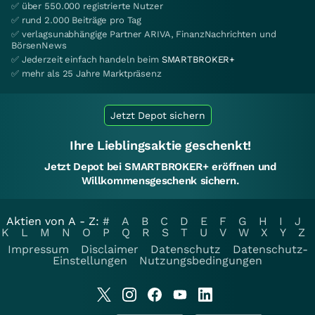
✅ über 550.000 registrierte Nutzer
✅ rund 2.000 Beiträge pro Tag
✅ verlagsunabhängige Partner ARIVA, FinanzNachrichten und
BörsenNews
✅ Jederzeit einfach handeln beim
SMARTBROKER+
✅ mehr als 25 Jahre Marktpräsenz
Jetzt Depot sichern
Ihre Lieblingsaktie geschenkt!
Jetzt Depot bei SMARTBROKER+ eröffnen und
Willkommensgeschenk sichern.
Aktien von A - Z:
#
A
B
C
D
E
F
G
H
I
J
K
L
M
N
O
P
Q
R
S
T
U
V
W
X
Y
Z
Impressum
Disclaimer
Datenschutz
Datenschutz-
Einstellungen
Nutzungsbedingungen