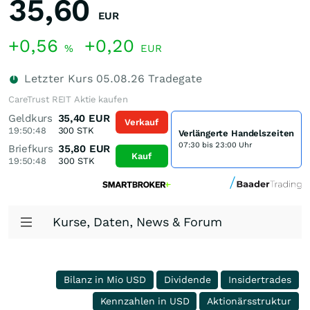
35,60
EUR
+0,56
+0,20
%
EUR
Letzter Kurs
05.08.26
Tradegate
CareTrust REIT Aktie kaufen
Geldkurs
35,40
EUR
Verkauf
19:50:48
300
STK
Verlängerte Handelszeiten
07:30 bis 23:00 Uhr
Briefkurs
35,80
EUR
Kauf
19:50:48
300
STK
Kurse, Daten, News & Forum
Bilanz in Mio USD
Dividende
Insidertrades
Kennzahlen in USD
Aktionärsstruktur