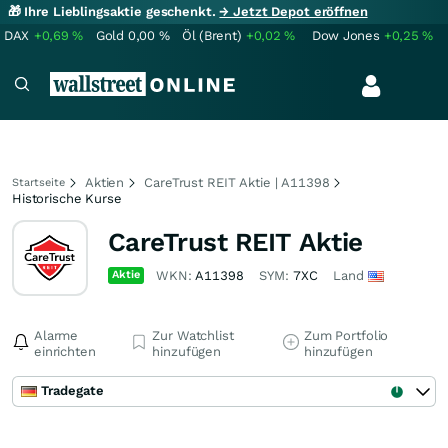
🎁 Ihre Lieblingsaktie geschenkt.
→ Jetzt Depot eröffnen
DAX
+0,69
%
Gold
0,00
%
Öl (Brent)
+0,02
%
Dow Jones
+0,25
%
Aktien
CareTrust REIT Aktie | A11398
Startseite
Historische Kurse
CareTrust REIT Aktie
Aktie
WKN:
A11398
SYM:
7XC
Land
Alarme
Zur Watchlist
Zum Portfolio
einrichten
hinzufügen
hinzufügen
Tradegate