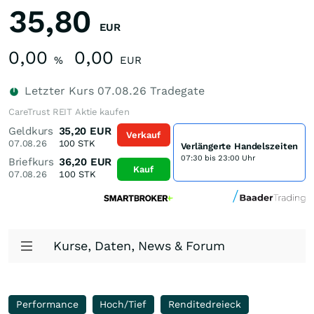
35,80
EUR
0,00
0,00
%
EUR
Letzter Kurs
07.08.26
Tradegate
CareTrust REIT Aktie kaufen
Geldkurs
35,20
EUR
Verkauf
07.08.26
100
STK
Verlängerte Handelszeiten
07:30 bis 23:00 Uhr
Briefkurs
36,20
EUR
Kauf
07.08.26
100
STK
Kurse, Daten, News & Forum
Performance
Hoch/Tief
Renditedreieck