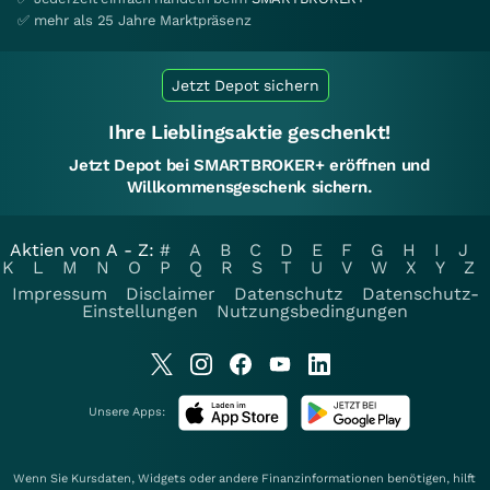
✅ mehr als 25 Jahre Marktpräsenz
Jetzt Depot sichern
Ihre Lieblingsaktie geschenkt!
Jetzt Depot bei SMARTBROKER+ eröffnen und
Willkommensgeschenk sichern.
Aktien von A - Z:
#
A
B
C
D
E
F
G
H
I
J
K
L
M
N
O
P
Q
R
S
T
U
V
W
X
Y
Z
Impressum
Disclaimer
Datenschutz
Datenschutz-
Einstellungen
Nutzungsbedingungen
Unsere Apps:
Wenn Sie Kursdaten, Widgets oder andere Finanzinformationen benötigen, hilft