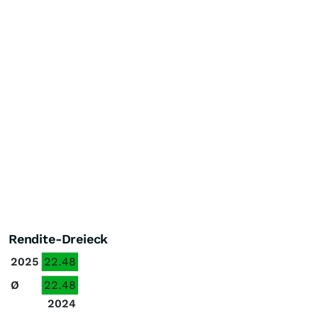
Rendite-Dreieck
2025
22.48
Ø
22.48
2024