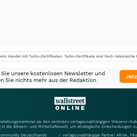
eim Handel mit Turbo-Zertifikaten. Turbo-Zertifikate sind hoch risikoreiche P
 Sie unsere kostenlosen Newsletter und
Jetz
n Sie nichts mehr aus der Redaktion
instellungsmerkmal als den zentralen verlagsunabhängigen Wissens-Hub 
 in die Börsen- und Wirtschaftswelt, um strategische Entscheidungen zu
Community Deutschlands
✅ verlagsunabhängige Partner ARIVA, Fi