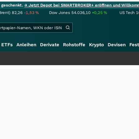
ie geschenkt.
→ Jetzt Depot bei SMARTBROKER+ eröffnen und Willkom
Brent)
82,26
-1,53
%
Dow Jones
54.036,10
+0,25
%
US Tech 1
ETFs
Anleihen
Derivate
Rohstoffe
Krypto
Devisen
Fest