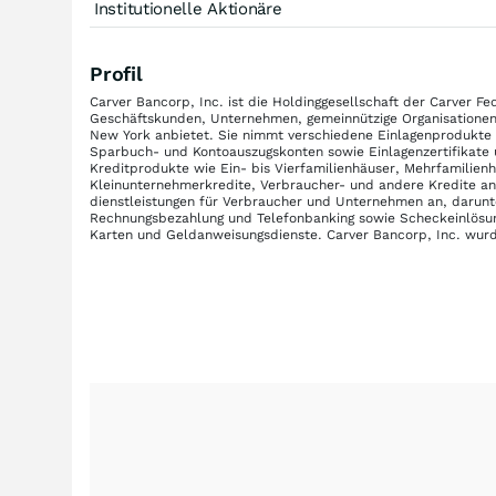
Institutionelle Aktionäre
Profil
Carver Bancorp, Inc. ist die Holdinggesellschaft der Carver F
Geschäftskunden, Unternehmen, gemeinnützige Organisationen s
New York anbietet. Sie nimmt verschiedene Einlagenprodukte a
Sparbuch- und Kontoauszugskonten sowie Einlagenzertifikate 
Kreditprodukte wie Ein- bis Vierfamilienhäuser, Mehrfamilie
Kleinunternehmerkredite, Verbraucher- und andere Kredite an
dienstleistungen für Verbraucher und Unternehmen an, darunt
Rechnungsbezahlung und Telefonbanking sowie Scheckeinlösu
Karten und Geldanweisungsdienste. Carver Bancorp, Inc. wurd