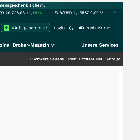
mensgeschenk sichern.
00
29.728,93
+1,18
%
EUR/USD
1,15587
0,00
%
Aktie geschenkt!
Login
Push-Kurse
zins
Broker-Magazin ✨
Unsere Services
+++
Schwere Seltene Erden: Entsteht hier die nächste Milliardenstory?
Anzeige
+