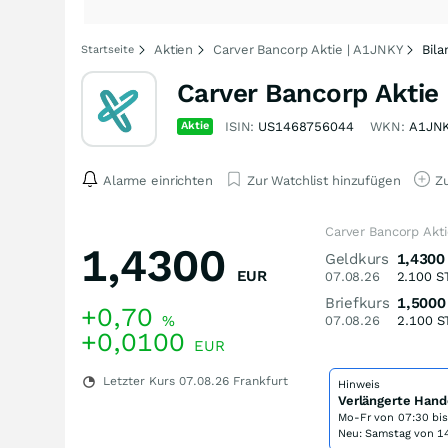
Aktien
Carver Bancorp Aktie | A1JNKY
Bila
Startseite
Carver Bancorp Aktie
Aktie
ISIN:
US1468756044
WKN:
A1JN
Alarme einrichten
Zur Watchlist hinzufügen
Zu
Carver Bancorp Akt
1,4300
Geldkurs
1,4300
EUR
07.08.26
2.100
S
Briefkurs
1,5000
+0,70
%
07.08.26
2.100
S
+0,0100
EUR
Letzter Kurs
07.08.26
Frankfurt
Hinweis
Verlängerte Hand
Mo-Fr von
07:30 bi
Neu: Samstag von 14