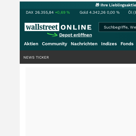
🎁 Ihre Lieblingsakt
DAX
26.355,84
+0,69
%
Gold
4.342,26
0,00
%
Öl (
Depot eröffnen
Aktien
Community
Nachrichten
Indizes
Fonds
NEWS TICKER