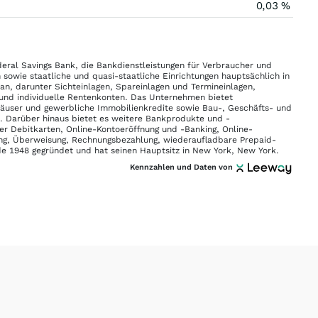
0,03 %
ederal Savings Bank, die Bankdienstleistungen für Verbraucher und
owie staatliche und quasi-staatliche Einrichtungen hauptsächlich in
n, darunter Sichteinlagen, Spareinlagen und Termineinlagen,
und individuelle Rentenkonten. Das Unternehmen bietet
nhäuser und gewerbliche Immobilienkredite sowie Bau-, Geschäfts- und
. Darüber hinaus bietet es weitere Bankprodukte und -
er Debitkarten, Online-Kontoeröffnung und -Banking, Online-
ng, Überweisung, Rechnungsbezahlung, wiederaufladbare Prepaid-
e 1948 gegründet und hat seinen Hauptsitz in New York, New York.
Kennzahlen und Daten von