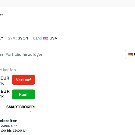
nz
KY
SYM:
39CN
Land
USA
m Portfolio hinzufügen
ie kaufen
EUR
Verkauf
TK
EUR
Kauf
TK
elszeiten
s 23:00 Uhr
:00 bis 19:00 Uhr