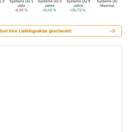
-8,09
%
+5,43
%
+35,73
%
! Ihre Lieblingsaktie geschenkt!