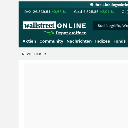
🎁 Ihre Lieblingsakt
DAX
26.339,51
+0,63
%
Gold
4.325,86
+2,01
%
Öl 
Depot eröffnen
Aktien
Community
Nachrichten
Indizes
Fonds
NEWS TICKER