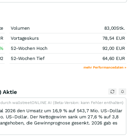
te
Volumen
83,00
Stk.
UR
Vortageskurs
78,54
EUR
%
52-Wochen Hoch
92,00
EUR
02
52-Wochen Tief
64,60
EUR
mehr Performancedaten »
) Aktie
t durch wallstreetONLINE AI (Beta-Version: kann Fehler enthalten)
tal 2026 den Umsatz um 16,9 % auf 543,7 Mio. US-Dollar
io. US-Dollar. Der Nettogewinn sank um 27,6 % auf 3,8
 angehoben, die Gewinnprognose gesenkt. 2026 gab es