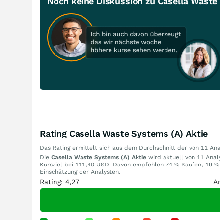
Noch keine Diskussion zu Casella Waste
Rating Casella Waste Systems (A) Aktie
Das Rating ermittelt sich aus dem Durchschnitt der von 11 A
Die
Casella Waste Systems (A) Aktie
wird aktuell von 11 Analy
Kursziel bei 111,40 USD. Davon empfehlen 74 % Kaufen, 19 % 
Einschätzung der Analysten.
Rating: 4,27
A