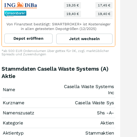
19,35 €
17,45 €
19,40 €
19,40 €
Von Finanztest bestätigt: SMARTBROKER+ ist Kostensieger
in allen getesteten Depotgrößen (12/2025)
Depot eröffnen
Jetzt wechseln
*ab 500 EUR Ordervolumen über gettex für 0€, zzgl. marktüblicher
Spreads und Zuwendungen
Stammdaten Casella Waste Systems (A)
Aktie
Casella Waste Systems
Name
Inc
Kurzname
Casella Waste Sys
Namenszusatz
Shs -A-
Kategorie
Aktien
Aktientyp
Stammaktien