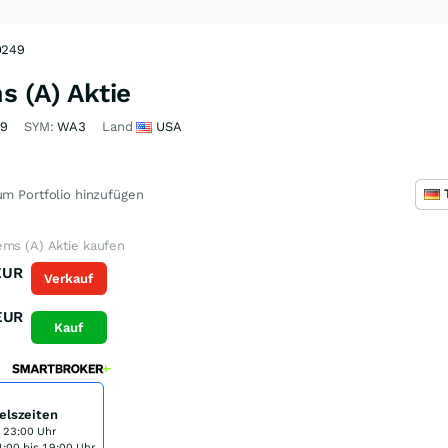
0249
s (A) Aktie
49
SYM:
WA3
Land
USA
m Portfolio hinzufügen
ems (A) Aktie kaufen
EUR
Verkauf
EUR
Kauf
elszeiten
s 23:00 Uhr
:00 bis 19:00 Uhr