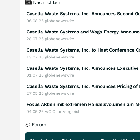
Nachrichten
Casella Waste Systems, Inc. Announces Second Qu
06.08.26
globenewswire
28.07.26
globenewswire
Casella Waste Systems, Inc. to Host Conference Ca
13.07.26
globenewswire
Casella Waste Systems, Inc. Announces Executive
01.07.26
globenewswire
27.05.26
globenewswire
Fokus Aktien mit extremen Handelsvolumen am Mo
04.05.26
wO Chartvergleich
Forum