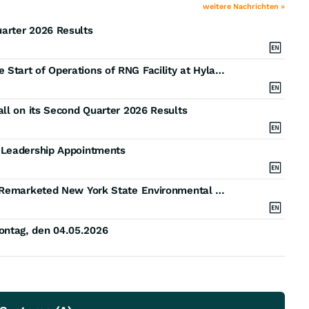
weitere Nachrichten »
arter 2026 Results
Casella Waste Systems and Waga Energy Announce Start of Operations of RNG Facility at Hyland Landfill
ll on its Second Quarter 2026 Results
 Leadership Appointments
Casella Waste Systems, Inc. Announces Pricing of Remarketed New York State Environmental Facilities Corporation Solid Waste Disposal Revenue Bonds
ntag, den 04.05.2026