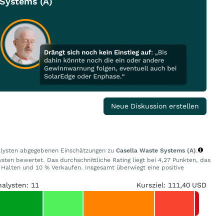
 Systems (A)
Neue Diskussion erstellen
nalysten abgegebenen Einschätzungen zu
Casella Waste Systems (A)
.
sten bewertet. Das durchschnittliche Rating liegt bei 4,27 Punkten, das
Halten und 10 % Verkaufen. Insgesamt überwiegt eine positive
nalysten: 11
Kursziel: 111,40 USD