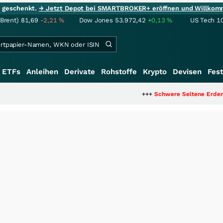
ie geschenkt.
→ Jetzt Depot bei SMARTBROKER+ eröffnen und Willkom
(Brent)
81,69
-2,21
%
Dow Jones
53.972,42
+0,13
%
US Tech 1
ETFs
Anleihen
Derivate
Rohstoffe
Krypto
Devisen
Fest
+++
Schwere Seltene Erden: Entsteht hi