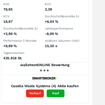
KGV
KUV
78,95
3,39
KCV
Durchschnittsrendite 5J
18,87
+6,04
%
Durchschnittsrendite 3J
Jahresperformance
+2,96
%
-8,09
%
Performance 3 Monate
relatives Volumen (rVol)
+8,89
%
15,20
x
Tagesvolumen
435.918 St.
wallstreetONLINE Bewertung
⭐
⭐
⭐
Casella Waste Systems (A)
Aktie kaufen
Verkauf
Kauf