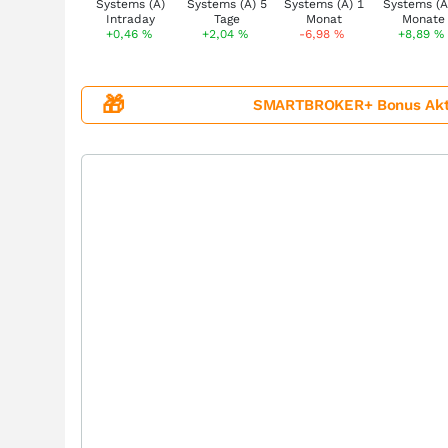
+0,46
%
+2,04
%
-6,98
%
+8,89
%
🎁
SMARTBROKER+ Bonus Aktion