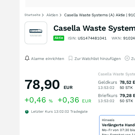
Aktien
Casella Waste Systems (A) Aktie | 91
Startseite
Casella Waste System
Aktie
ISIN:
US1474481041
WKN:
9102
Alarme einrichten
Zur Watchlist hinzufügen
Zu
Casella Waste Syst
78,90
Geldkurs
78,52
EUR
13:53:02
50
STK
Briefkurs
79,28
+0,46
+0,36
%
EUR
13:53:02
50
STK
Letzter Kurs
13:02:02
Tradegate
Hinweis
Verlängerte Hand
Mo-Fr von
07:30 bi
Neu: Samstag von 14