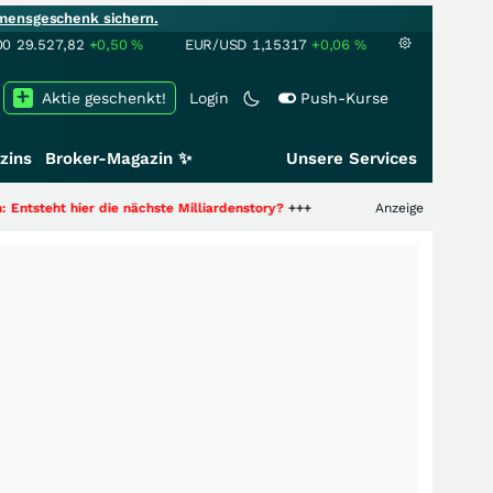
mensgeschenk sichern.
00
29.527,82
+0,50
%
EUR/USD
1,15317
+0,06
%
Aktie geschenkt!
Login
Push-Kurse
zins
Broker-Magazin ✨
Unsere Services
er die nächste Milliardenstory?
+++
Anzeige