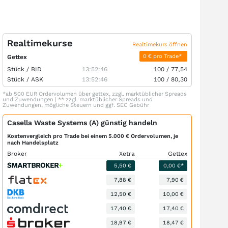
Realtimekurse
Realtimekurs öffnen
0 € pro Trade*
Gettex
Stück /
BID
13:52:46
100
/
77,54
Stück /
ASK
13:52:46
100
/
80,30
*ab 500 EUR Ordervolumen über gettex, zzgl. marktüblicher Spreads
und Zuwendungen | ** zzgl. marktüblicher Spreads und
Zuwendungen, mögliche Steuern und ggf. SEC Gebühr
Casella Waste Systems (A) günstig handeln
Kostenvergleich pro Trade bei einem 5.000 € Ordervolumen, je
nach Handelsplatz
Broker
Xetra
Gettex
5,50 €
0,00 €*
7,88 €
7,90 €
12,50 €
10,00 €
17,40 €
17,40 €
18,97 €
18,47 €