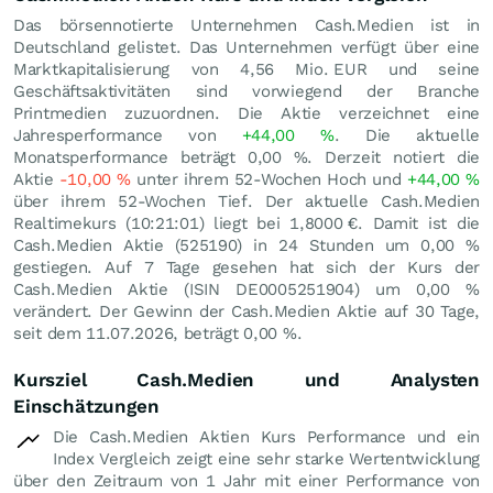
Das börsennotierte Unternehmen Cash.Medien ist in
Deutschland gelistet. Das Unternehmen verfügt über eine
Marktkapitalisierung von 4,56 Mio.
EUR
und seine
Geschäftsaktivitäten sind vorwiegend der Branche
Printmedien zuzuordnen. Die Aktie verzeichnet eine
Jahresperformance von
+44,00
%
. Die aktuelle
Monatsperformance beträgt
0,00
%
. Derzeit notiert die
Aktie
-10,00
%
unter ihrem 52-Wochen Hoch und
+44,00
%
über ihrem 52-Wochen Tief. Der aktuelle Cash.Medien
Realtimekurs (10:21:01) liegt bei 1,8000
€
. Damit ist die
Cash.Medien Aktie (525190) in 24 Stunden um
0,00
%
gestiegen. Auf 7 Tage gesehen hat sich der Kurs der
Cash.Medien Aktie (ISIN DE0005251904) um
0,00
%
verändert. Der Gewinn der Cash.Medien Aktie auf 30 Tage,
seit dem 11.07.2026, beträgt
0,00
%
.
Kursziel Cash.Medien und Analysten
Einschätzungen
Die Cash.Medien Aktien Kurs Performance und ein
Index Vergleich zeigt eine sehr starke Wertentwicklung
über den Zeitraum von 1 Jahr mit einer Performance von