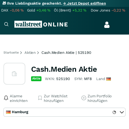
🎁 Ihre Lieblingsaktie geschenkt.
→ Jetzt Depot eröffnen
DAX
-0,06
%
Gold
+0,46
%
Öl (Brent)
+5,32
%
Dow Jones
-0,22
%
Aktien
Cash.Medien Aktie | 525190
Startseite
Cash.Medien Aktie
Aktie
WKN:
525190
SYM:
MF8
Land
Alarme
Zur Watchlist
Zum Portfolio
einrichten
hinzufügen
hinzufügen
Hamburg