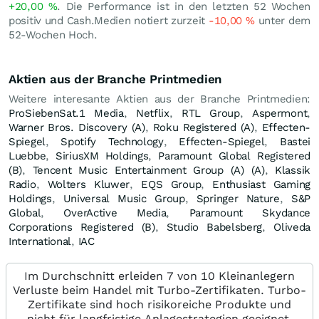
+20,00
%
. Die Performance ist in den letzten 52 Wochen
positiv und Cash.Medien notiert zurzeit
-10,00
%
unter dem
52-Wochen Hoch.
Aktien aus der Branche Printmedien
Weitere interesante Aktien aus der Branche Printmedien:
ProSiebenSat.1 Media
,
Netflix
,
RTL Group
,
Aspermont
,
Warner Bros. Discovery (A)
,
Roku Registered (A)
,
Effecten-
Spiegel
,
Spotify Technology
,
Effecten-Spiegel
,
Bastei
Luebbe
,
SiriusXM Holdings
,
Paramount Global Registered
(B)
,
Tencent Music Entertainment Group (A) (A)
,
Klassik
Radio
,
Wolters Kluwer
,
EQS Group
,
Enthusiast Gaming
Holdings
,
Universal Music Group
,
Springer Nature
,
S&P
Global
,
OverActive Media
,
Paramount Skydance
Corporations Registered (B)
,
Studio Babelsberg
,
Oliveda
International
,
IAC
Im Durchschnitt erleiden 7 von 10 Kleinanlegern
Verluste beim Handel mit Turbo-Zertifikaten. Turbo-
Zertifikate sind hoch risikoreiche Produkte und
nicht für langfristige Anlagestrategien geeignet.