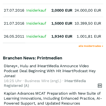
J
27.07.2016
27.07.2016
Insiderkauf
2,0000
EUR
24.000,00
EUR
J
21.07.2016
21.07.2016
Insiderkauf
1,5000
EUR
10.399,50
EUR
J
26.05.2011
26.05.2011
Insiderkauf
1,9340
EUR
1.001,81
EUR
alle Insidertrades »
Branchen News: Printmedien
Disney+, Hulu and iHeartMedia Announce Video
Podcast Deal Beginning With Hit iHeartPodcast Hey
Jonas!
16:25 Uhr · Business Wire (engl.) ·
iHeartMedia
Registered (A)
Kaplan Advances MCAT Preparation with New Suite of
Learning Innovations, Including Enhanced Practice, AI-
Powered Support, and Updated Resources