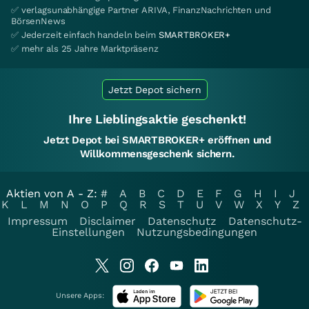
✅ verlagsunabhängige Partner ARIVA, FinanzNachrichten und
BörsenNews
✅ Jederzeit einfach handeln beim
SMARTBROKER+
✅ mehr als 25 Jahre Marktpräsenz
Jetzt Depot sichern
Ihre Lieblingsaktie geschenkt!
Jetzt Depot bei SMARTBROKER+ eröffnen und
Willkommensgeschenk sichern.
Aktien von A - Z:
#
A
B
C
D
E
F
G
H
I
J
K
L
M
N
O
P
Q
R
S
T
U
V
W
X
Y
Z
Impressum
Disclaimer
Datenschutz
Datenschutz-
Einstellungen
Nutzungsbedingungen
Unsere Apps: