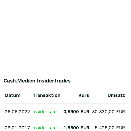
Cash.Medien Insidertrades
Datum
Transaktion
Kurs
Umsatz
J
26.06.2022
26.06.2022
Insiderkauf
0,5900
EUR
80.830,00
EUR
J
09.01.2017
09.01.2017
Insiderkauf
1,5500
EUR
5.425,00
EUR