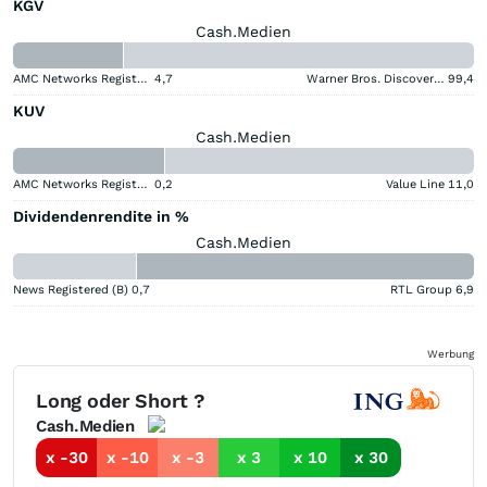
KGV
Cash.Medien
AMC Networks Registered (A)
4,7
Warner Bros. Discovery (A)
99,4
KUV
Cash.Medien
AMC Networks Registered (A)
0,2
Value Line
11,0
Dividendenrendite in %
Cash.Medien
News Registered (B)
0,7
RTL Group
6,9
Werbung
Long oder Short ?
Cash.Medien
x -30
x -10
x -3
x 3
x 10
x 30