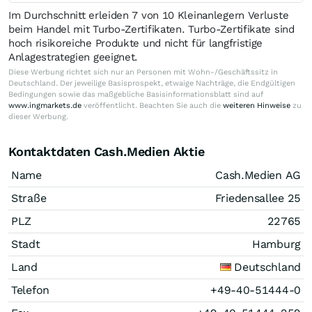
Im Durchschnitt erleiden 7 von 10 Kleinanlegern Verluste
beim Handel mit Turbo-Zertifikaten. Turbo-Zertifikate sind
hoch risikoreiche Produkte und nicht für langfristige
Anlagestrategien geeignet.
Diese Werbung richtet sich nur an Personen mit Wohn-/Geschäftssitz in
Deutschland. Der jeweilige Basisprospekt, etwaige Nachträge, die Endgültigen
Bedingungen sowie das maßgebliche Basisinformationsblatt sind auf
www.ingmarkets.de
veröffentlicht. Beachten Sie auch die
weiteren Hinweise
zu
dieser Werbung.
Kontaktdaten Cash.Medien Aktie
Name
Cash.Medien AG
Straße
Friedensallee 25
PLZ
22765
Stadt
Hamburg
Land
Deutschland
Telefon
+49-40-51444-0