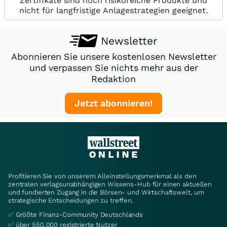
Zertifikate sind hoch risikoreiche Produkte und
nicht für langfristige Anlagestrategien geeignet.
Newsletter
Abonnieren Sie unsere kostenlosen Newsletter
und verpassen Sie nichts mehr aus der
Redaktion
Jetzt abonnieren!
Profitieren Sie von unserem Alleinstellungsmerkmal als den
zentralen verlagsunabhängigen Wissens-Hub für einen aktuellen
und fundierten Zugang in die Börsen- und Wirtschaftswelt, um
strategische Entscheidungen zu treffen.
✅ Größte Finanz-Community Deutschlands
✅ über 550.000 registrierte Nutzer