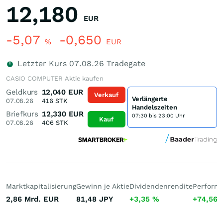
12,180
EUR
-5,07
-0,650
%
EUR
Letzter Kurs
07.08.26
Tradegate
CASIO COMPUTER Aktie kaufen
Geldkurs
12,040
EUR
Verkauf
Verlängerte
07.08.26
416
STK
Handelszeiten
Briefkurs
12,330
EUR
07:30 bis 23:00 Uhr
Kauf
07.08.26
406
STK
Marktkapitalisierung
Gewinn je Aktie
Dividendenrendite
Performa
2,86 Mrd.
EUR
81,48
JPY
+3,35
%
+74,56