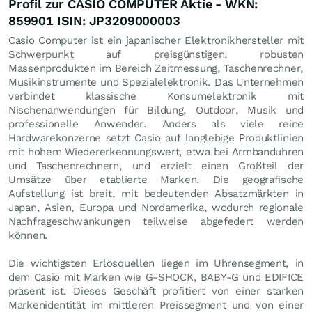
Profil zur CASIO COMPUTER Aktie - WKN:
859901 ISIN: JP3209000003
Casio Computer ist ein japanischer Elektronikhersteller mit
Schwerpunkt auf preisgünstigen, robusten
Massenprodukten im Bereich Zeitmessung, Taschenrechner,
Musikinstrumente und Spezialelektronik. Das Unternehmen
verbindet klassische Konsumelektronik mit
Nischenanwendungen für Bildung, Outdoor, Musik und
professionelle Anwender. Anders als viele reine
Hardwarekonzerne setzt Casio auf langlebige Produktlinien
mit hohem Wiedererkennungswert, etwa bei Armbanduhren
und Taschenrechnern, und erzielt einen Großteil der
Umsätze über etablierte Marken. Die geografische
Aufstellung ist breit, mit bedeutenden Absatzmärkten in
Japan, Asien, Europa und Nordamerika, wodurch regionale
Nachfrageschwankungen teilweise abgefedert werden
können.
Die wichtigsten Erlösquellen liegen im Uhrensegment, in
dem Casio mit Marken wie G-SHOCK, BABY-G und EDIFICE
präsent ist. Dieses Geschäft profitiert von einer starken
Markenidentität im mittleren Preissegment und von einer