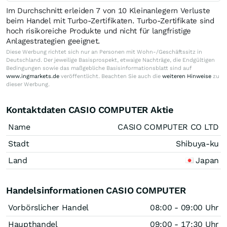
Im Durchschnitt erleiden 7 von 10 Kleinanlegern Verluste
beim Handel mit Turbo-Zertifikaten. Turbo-Zertifikate sind
hoch risikoreiche Produkte und nicht für langfristige
Anlagestrategien geeignet.
Diese Werbung richtet sich nur an Personen mit Wohn-/Geschäftssitz in
Deutschland. Der jeweilige Basisprospekt, etwaige Nachträge, die Endgültigen
Bedingungen sowie das maßgebliche Basisinformationsblatt sind auf
www.ingmarkets.de
veröffentlicht. Beachten Sie auch die
weiteren Hinweise
zu
dieser Werbung.
Kontaktdaten CASIO COMPUTER Aktie
Name
CASIO COMPUTER CO LTD
Stadt
Shibuya-ku
Land
Japan
Handelsinformationen CASIO COMPUTER
Vorbörslicher Handel
08:00 - 09:00 Uhr
Haupthandel
09:00 - 17:30 Uhr