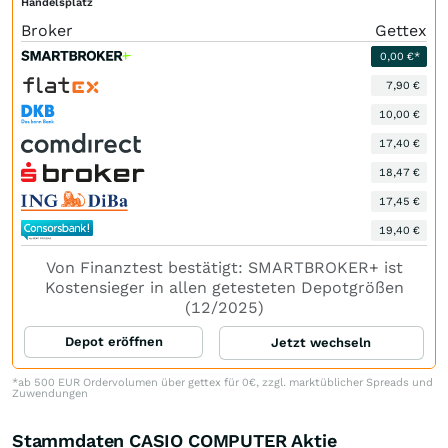
Handelsplatz
Broker
Gettex
0,00 €*
7,90 €
10,00 €
17,40 €
18,47 €
17,45 €
19,40 €
Von Finanztest bestätigt: SMARTBROKER+ ist
Kostensieger in allen getesteten Depotgrößen
(12/2025)
Depot eröffnen
Jetzt wechseln
*ab 500 EUR Ordervolumen über gettex für 0€, zzgl. marktüblicher Spreads und
Zuwendungen
Stammdaten CASIO COMPUTER Aktie