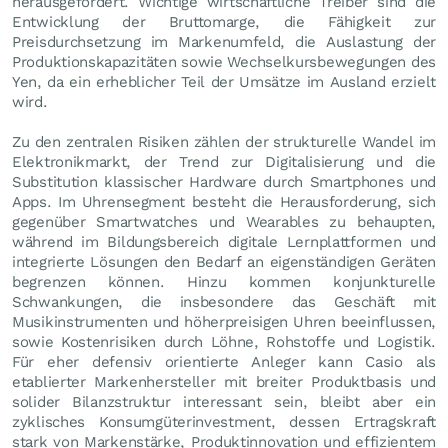
herausgefordert. Wichtige wirtschaftliche Treiber sind die
Entwicklung der Bruttomarge, die Fähigkeit zur
Preisdurchsetzung im Markenumfeld, die Auslastung der
Produktionskapazitäten sowie Wechselkursbewegungen des
Yen, da ein erheblicher Teil der Umsätze im Ausland erzielt
wird.
Zu den zentralen Risiken zählen der strukturelle Wandel im
Elektronikmarkt, der Trend zur Digitalisierung und die
Substitution klassischer Hardware durch Smartphones und
Apps. Im Uhrensegment besteht die Herausforderung, sich
gegenüber Smartwatches und Wearables zu behaupten,
während im Bildungsbereich digitale Lernplattformen und
integrierte Lösungen den Bedarf an eigenständigen Geräten
begrenzen können. Hinzu kommen konjunkturelle
Schwankungen, die insbesondere das Geschäft mit
Musikinstrumenten und höherpreisigen Uhren beeinflussen,
sowie Kostenrisiken durch Löhne, Rohstoffe und Logistik.
Für eher defensiv orientierte Anleger kann Casio als
etablierter Markenhersteller mit breiter Produktbasis und
solider Bilanzstruktur interessant sein, bleibt aber ein
zyklisches Konsumgüterinvestment, dessen Ertragskraft
stark von Markenstärke, Produktinnovation und effizientem