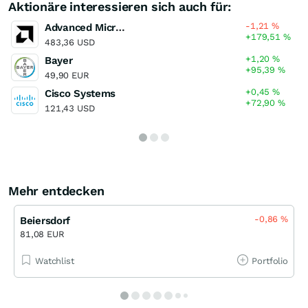
Aktionäre interessieren sich auch für:
-1,21
%
Advanced Micro Devices
+179,51
%
483,36 USD
+1,20
%
Bayer
+95,39
%
49,90 EUR
+0,45
%
Cisco Systems
+72,90
%
121,43 USD
Mehr entdecken
-0,86
%
Beiersdorf
81,08 EUR
Watchlist
Portfolio