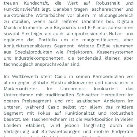
treuen Kundschaft, die Wert auf Robustheit und
Funktionsvielfalt legt. Daneben tragen Taschenrechner und
elektronische Wörterbücher vor allem im Bildungsbereich
zu stabilen, wenn auch reiferen Umsätzen bei. Digitale
Musikinstrumente wie Keyboards und E-Pianos adressieren
sowohl Einsteiger als auch semiprofessionelle Nutzer und
ergänzen das Portfolio um ein margenstärkeres, aber
konjunktursensibleres Segment. Weitere Erlöse stammen
aus Spezialprodukten wie Projektoren, Kassensystemen
und Industriekomponenten, die tendenziell kleiner, aber
technologisch anspruchsvoller sind.
Im Wettbewerb steht Casio in seinen Kernbereichen vor
allem gegen globale Elektronikkonzerne und spezialisierte
Markenanbieter. Im Uhrenmarkt konkurriert das
Unternehmen mit traditionellen Schweizer Herstellern im
oberen Preissegment und mit asiatischen Anbietern im
unteren, während Casio selbst vor allem das mittlere
Segment mit Fokus auf Funktionalität und Robustheit
besetzt. Bei Taschenrechnern ist die Marktposition in vielen
Ländern etabliert, wird jedoch langfristig durch die
Verlagerung auf Softwarelösungen und mobile Endgeräte