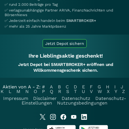
✅ rund 2.000 Beiträge pro Tag
✅ verlagsunabhängige Partner ARIVA, FinanzNachrichten und
BörsenNews
✅ Jederzeit einfach handeln beim
SMARTBROKER+
✅ mehr als 25 Jahre Marktpräsenz
Jetzt Depot sichern
Ihre Lieblingsaktie geschenkt!
Jetzt Depot bei SMARTBROKER+ eröffnen und
Willkommensgeschenk sichern.
Aktien von A - Z:
#
A
B
C
D
E
F
G
H
I
J
K
L
M
N
O
P
Q
R
S
T
U
V
W
X
Y
Z
Impressum
Disclaimer
Datenschutz
Datenschutz-
Einstellungen
Nutzungsbedingungen