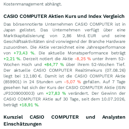
Kostenmanagement abhängt.
CASIO COMPUTER Aktien Kurs und Index Vergleich
Das börsennotierte Unternehmen CASIO COMPUTER ist in
Japan gelistet. Das Unternehmen verfügt über eine
Marktkapitalisierung von 2,86 Mrd.
EUR
und seine
Geschäftsaktivitäten sind vorwiegend der Branche Hardware
zuzuordnen. Die Aktie verzeichnet eine Jahresperformance
von
+73,43
%
. Die aktuelle Monatsperformance beträgt
+2,21
%
. Derzeit notiert die Aktie
-8,25
%
unter ihrem 52-
Wochen Hoch und
+84,77
%
über ihrem 52-Wochen Tief.
Der aktuelle CASIO COMPUTER Realtimekurs (
07.08.26
)
liegt bei 12,180
€
. Damit ist die CASIO COMPUTER Aktie
(859901) in 24 Stunden um
-5,07
%
gefallen. Auf 7 Tage
gesehen hat sich der Kurs der CASIO COMPUTER Aktie (ISIN
JP3209000003) um
+27,83
%
verändert. Der Gewinn der
CASIO COMPUTER Aktie auf 30 Tage, seit dem 10.07.2026,
beträgt
+18,91
%
.
Kursziel CASIO COMPUTER und Analysten
Einschätzungen