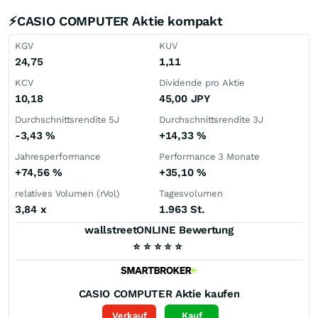
⚡CASIO COMPUTER Aktie kompakt
KGV
KUV
24,75
1,11
KCV
Dividende pro Aktie
10,18
45,00
JPY
Durchschnittsrendite 5J
Durchschnittsrendite 3J
-3,43
%
+14,33
%
Jahresperformance
Performance 3 Monate
+74,56
%
+35,10
%
relatives Volumen (rVol)
Tagesvolumen
3,84
x
1.963 St.
wallstreetONLINE Bewertung
⭐
⭐
⭐
⭐
⭐
CASIO COMPUTER
Aktie kaufen
Verkauf
Kauf