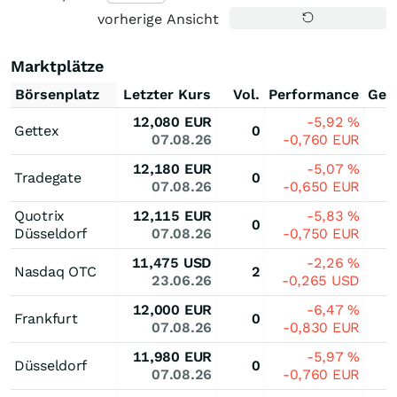
vorherige Ansicht
Marktplätze
Börsenplatz
Letzter Kurs
Vol.
Performance
Ges
12,080
EUR
-5,92
%
Gettex
0
07.08.26
-0,760
EUR
12,180
EUR
-5,07
%
Tradegate
0
07.08.26
-0,650
EUR
Quotrix
12,115
EUR
-5,83
%
0
Düsseldorf
07.08.26
-0,750
EUR
11,475
USD
-2,26
%
Nasdaq OTC
2
23.06.26
-0,265
USD
12,000
EUR
-6,47
%
Frankfurt
0
07.08.26
-0,830
EUR
11,980
EUR
-5,97
%
Düsseldorf
0
07.08.26
-0,760
EUR