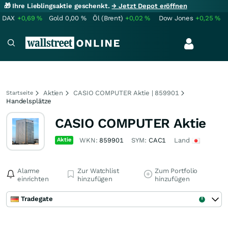
🎁 Ihre Lieblingsaktie geschenkt.
→ Jetzt Depot eröffnen
DAX
+0,69
%
Gold
0,00
%
Öl (Brent)
+0,02
%
Dow Jones
+0,25
%
Aktien
CASIO COMPUTER Aktie | 859901
Startseite
Handelsplätze
CASIO COMPUTER Aktie
Aktie
WKN:
859901
SYM:
CAC1
Land
Alarme
Zur Watchlist
Zum Portfolio
einrichten
hinzufügen
hinzufügen
Tradegate