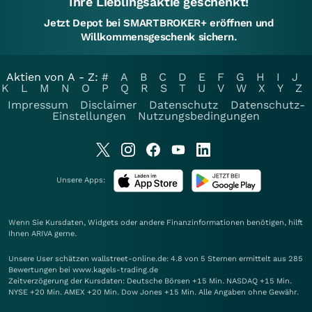
Ihre Lieblingsaktie geschenkt!
Jetzt Depot bei SMARTBROKER+ eröffnen und
Willkommensgeschenk sichern.
Aktien von A - Z:
#
A
B
C
D
E
F
G
H
I
J
K
L
M
N
O
P
Q
R
S
T
U
V
W
X
Y
Z
Impressum
Disclaimer
Datenschutz
Datenschutz-
Einstellungen
Nutzungsbedingungen
Unsere Apps:
Wenn Sie Kursdaten, Widgets oder andere Finanzinformationen benötigen, hilft
Ihnen
ARIVA
gerne.
Unsere User schätzen wallstreet-online.de: 4.8 von 5 Sternen ermittelt aus 285
Bewertungen bei www.kagels-trading.de
Zeitverzögerung der Kursdaten: Deutsche Börsen +15 Min. NASDAQ +15 Min.
NYSE +20 Min. AMEX +20 Min. Dow Jones +15 Min. Alle Angaben ohne Gewähr.