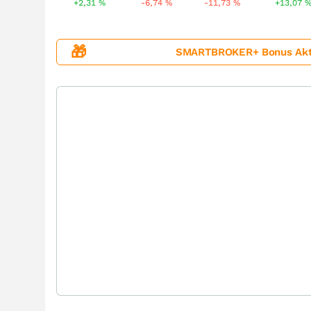
+2,31
%
-6,74
%
-11,73
%
+13,07
🎁
SMARTBROKER+ Bonus Aktion