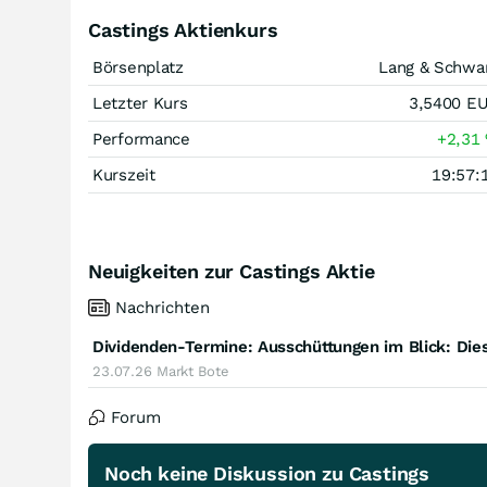
Castings Aktienkurs
Börsenplatz
Lang & Schwa
Letzter Kurs
3,5400
E
Performance
+2,31
Kurszeit
19:57:
Neuigkeiten zur Castings Aktie
Nachrichten
Dividenden-Termine: Ausschüttungen im Blick: Die
23.07.26
Markt Bote
Forum
Noch keine Diskussion zu Castings