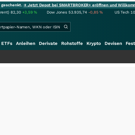
ie geschenkt.
→ Jetzt Depot bei SMARTBROKER+ eröffnen und Willkom
Brent)
82,30
+3,59
%
Dow Jones
53.935,74
-0,85
%
US Tech 1
ETFs
Anleihen
Derivate
Rohstoffe
Krypto
Devisen
Fest