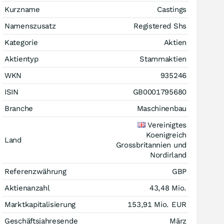
Kurzname
Castings
Namenszusatz
Registered Shs
Kategorie
Aktien
Aktientyp
Stammaktien
WKN
935246
ISIN
GB0001795680
Branche
Maschinenbau
Vereinigtes
Koenigreich
Land
Grossbritannien und
Nordirland
Referenzwährung
GBP
Aktienanzahl
43,48 Mio.
Marktkapitalisierung
153,91 Mio.
EUR
Geschäftsjahresende
März