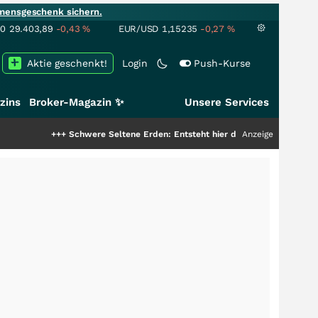
mensgeschenk sichern.
00
29.403,89
-0,43
%
EUR/USD
1,15235
-0,27
%
Aktie geschenkt!
Login
Push-Kurse
zins
Broker-Magazin ✨
Unsere Services
+++
Schwere Seltene Erden: Entsteht hier die nächste Milliardenstory?
Anzeige
+++