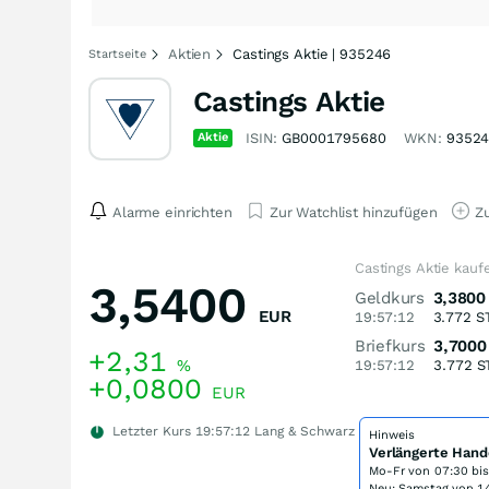
Aktien
Castings Aktie | 935246
Startseite
Castings Aktie
Aktie
ISIN:
GB0001795680
WKN:
9352
Alarme einrichten
Zur Watchlist hinzufügen
Zu
Castings Aktie kauf
3,5400
Geldkurs
3,3800
EUR
19:57:12
3.772
S
Briefkurs
3,7000
+2,31
%
19:57:12
3.772
S
+0,0800
EUR
Letzter Kurs
19:57:12
Lang & Schwarz
Hinweis
Verlängerte Hand
Mo-Fr von
07:30 bi
Neu: Samstag von 14