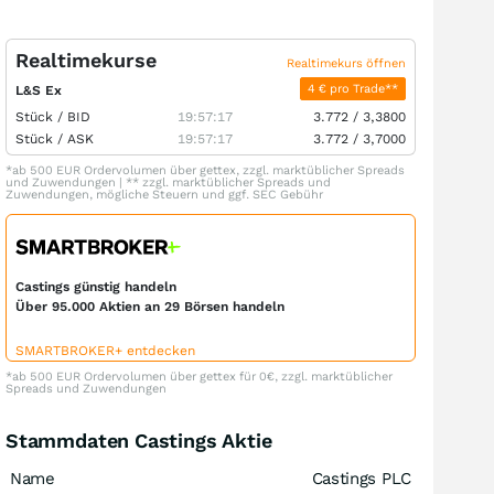
Realtimekurse
Realtimekurs öffnen
4 € pro Trade**
L&S Ex
Stück /
BID
19:57:17
3.772
/
3,3800
Stück /
ASK
19:57:17
3.772
/
3,7000
*ab 500 EUR Ordervolumen über gettex, zzgl. marktüblicher Spreads
und Zuwendungen | ** zzgl. marktüblicher Spreads und
Zuwendungen, mögliche Steuern und ggf. SEC Gebühr
Castings günstig handeln
Über 95.000 Aktien an 29 Börsen handeln
SMARTBROKER+ entdecken
*ab 500 EUR Ordervolumen über gettex für 0€, zzgl. marktüblicher
Spreads und Zuwendungen
Stammdaten Castings Aktie
Name
Castings PLC