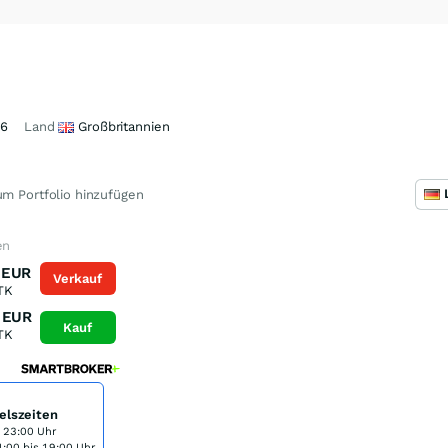
46
Land
Großbritannien
m Portfolio hinzufügen
en
EUR
Verkauf
TK
EUR
Kauf
TK
elszeiten
s 23:00 Uhr
:00 bis 19:00 Uhr