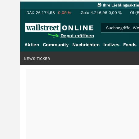
🎁 Ihre Lieblingsakt
DAX
26.174,98
-0,09
%
Gold
4.246,96
0,00
%
Öl (
Depot eröffnen
Aktien
Community
Nachrichten
Indizes
Fonds
NEWS TICKER