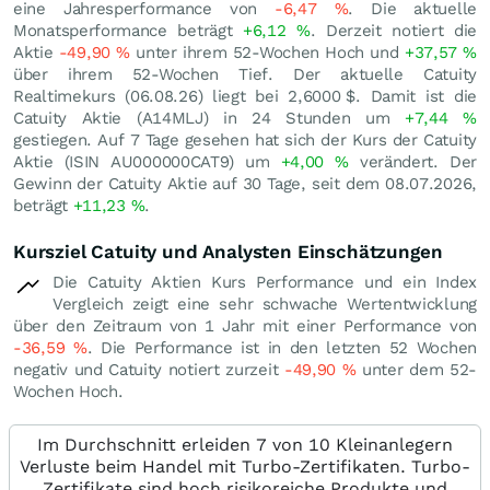
eine Jahresperformance von
-6,47
%
. Die aktuelle
Monatsperformance beträgt
+6,12
%
. Derzeit notiert die
Aktie
-49,90
%
unter ihrem 52-Wochen Hoch und
+37,57
%
über ihrem 52-Wochen Tief. Der aktuelle Catuity
Realtimekurs (
06.08.26
) liegt bei 2,6000
$
. Damit ist die
Catuity Aktie (A14MLJ) in 24 Stunden um
+7,44
%
gestiegen. Auf 7 Tage gesehen hat sich der Kurs der Catuity
Aktie (ISIN AU000000CAT9) um
+4,00
%
verändert. Der
Gewinn der Catuity Aktie auf 30 Tage, seit dem 08.07.2026,
beträgt
+11,23
%
.
Kursziel Catuity und Analysten Einschätzungen
Die Catuity Aktien Kurs Performance und ein Index
Vergleich zeigt eine sehr schwache Wertentwicklung
über den Zeitraum von 1 Jahr mit einer Performance von
-36,59
%
. Die Performance ist in den letzten 52 Wochen
negativ und Catuity notiert zurzeit
-49,90
%
unter dem 52-
Wochen Hoch.
Im Durchschnitt erleiden 7 von 10 Kleinanlegern
Verluste beim Handel mit Turbo-Zertifikaten. Turbo-
Zertifikate sind hoch risikoreiche Produkte und