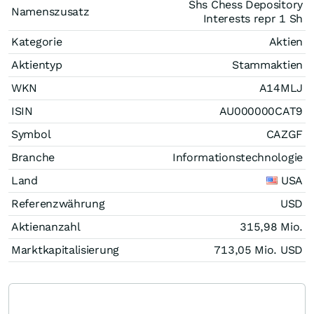
Shs Chess Depository
Namenszusatz
Interests repr 1 Sh
Kategorie
Aktien
Aktientyp
Stammaktien
WKN
A14MLJ
ISIN
AU000000CAT9
Symbol
CAZGF
Branche
Informationstechnologie
Land
USA
Referenzwährung
USD
Aktienanzahl
315,98 Mio.
Marktkapitalisierung
713,05 Mio.
USD