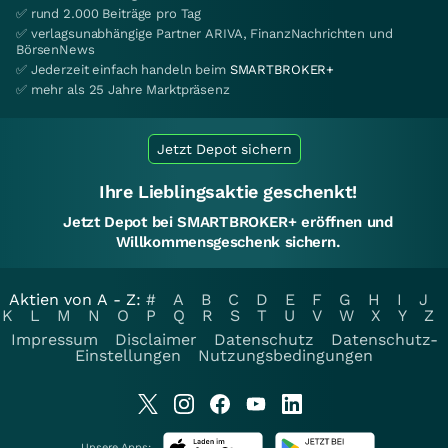
✅ rund 2.000 Beiträge pro Tag
✅ verlagsunabhängige Partner ARIVA, FinanzNachrichten und
BörsenNews
✅ Jederzeit einfach handeln beim
SMARTBROKER+
✅ mehr als 25 Jahre Marktpräsenz
Jetzt Depot sichern
Ihre Lieblingsaktie geschenkt!
Jetzt Depot bei SMARTBROKER+ eröffnen und
Willkommensgeschenk sichern.
Aktien von A - Z:
#
A
B
C
D
E
F
G
H
I
J
K
L
M
N
O
P
Q
R
S
T
U
V
W
X
Y
Z
Impressum
Disclaimer
Datenschutz
Datenschutz-
Einstellungen
Nutzungsbedingungen
Unsere Apps: