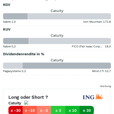
KGV
Catuity
Sabre
1,0
Iron Mountain
172,8
KUV
Catuity
Sabre
0,2
FICO (Fair Isaac Corporation)
18,0
Dividendenrendite in %
Catuity
Pegasystems
0,2
Mind CTI
10,7
Werbung
Long oder Short ?
Catuity
x -30
x -10
x -3
x 3
x 10
x 30