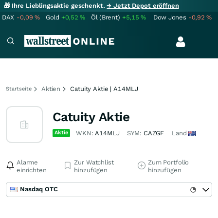
🎁 Ihre Lieblingsaktie geschenkt.
→ Jetzt Depot eröffnen
DAX
-0,09
%
Gold
+0,52
%
Öl (Brent)
+5,15
%
Dow Jones
-0,92
%
Aktien
Catuity Aktie | A14MLJ
Startseite
Catuity Aktie
Aktie
WKN:
A14MLJ
SYM:
CAZGF
Land
Alarme
Zur Watchlist
Zum Portfolio
einrichten
hinzufügen
hinzufügen
Nasdaq OTC