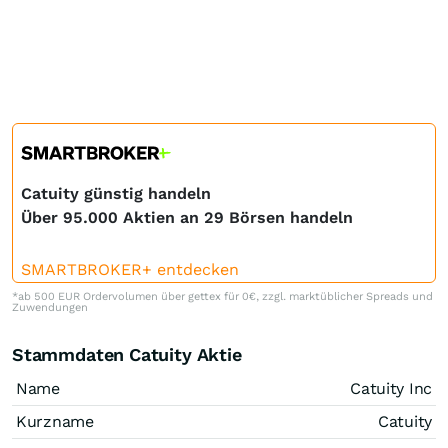
Catuity günstig handeln
Über 95.000 Aktien an 29 Börsen handeln
SMARTBROKER+ entdecken
*ab 500 EUR Ordervolumen über gettex für 0€, zzgl. marktüblicher Spreads und
Zuwendungen
Stammdaten Catuity Aktie
Name
Catuity Inc
Kurzname
Catuity