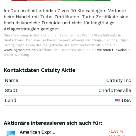
Im Durchschnitt erleiden 7 von 10 Kleinanlegern Verluste
beim Handel mit Turbo-Zertifikaten. Turbo-Zertifikate sind
hoch risikoreiche Produkte und nicht für langfristige
Anlagestrategien geeignet.
Diese Werbung richtet sich nur an Personen mit Wohn-/Geschäftssitz in
Deutschland. Der jeweilige Basisprospekt, etwaige Nachträge, die Endgültigen
Bedingungen sowie das maßgebliche Basisinformationsblatt sind auf
www.ingmarkets.de
veröffentlicht. Beachten Sie auch die
weiteren Hinweise
zu
dieser Werbung.
Kontaktdaten Catuity Aktie
Name
Catuity Inc
Stadt
Charlottesville
Land
USA
Aktionäre interessieren sich auch für:
-1,83
%
American Express