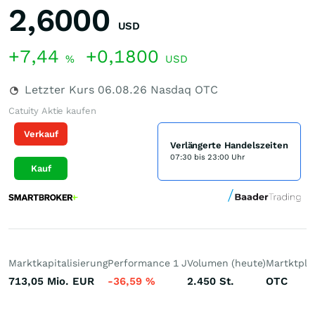
2,6000
USD
+7,44
+0,1800
%
USD
Letzter Kurs
06.08.26
Nasdaq OTC
Catuity Aktie kaufen
Verkauf
Verlängerte Handelszeiten
07:30 bis 23:00 Uhr
Kauf
Marktkapitalisierung
Performance 1 J
Volumen (heute)
Martktpla
713,05 Mio.
EUR
-36,59
%
2.450
St.
OTC