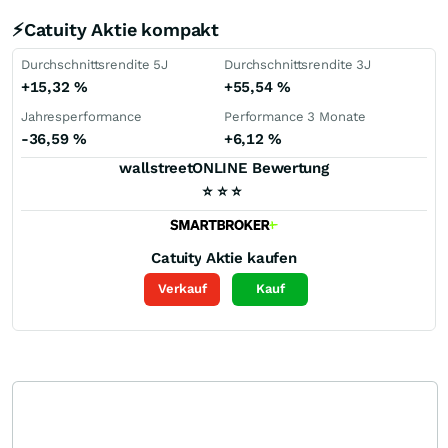
⚡Catuity Aktie kompakt
Durchschnittsrendite 5J
Durchschnittsrendite 3J
+15,32
%
+55,54
%
Jahresperformance
Performance 3 Monate
-36,59
%
+6,12
%
wallstreetONLINE Bewertung
⭐
⭐
⭐
Catuity
Aktie kaufen
Verkauf
Kauf