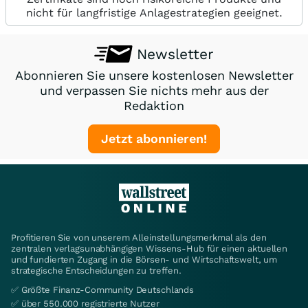
nicht für langfristige Anlagestrategien geeignet.
Newsletter
Abonnieren Sie unsere kostenlosen Newsletter
und verpassen Sie nichts mehr aus der
Redaktion
Jetzt abonnieren!
Profitieren Sie von unserem Alleinstellungsmerkmal als den
zentralen verlagsunabhängigen Wissens-Hub für einen aktuellen
und fundierten Zugang in die Börsen- und Wirtschaftswelt, um
strategische Entscheidungen zu treffen.
✅ Größte Finanz-Community Deutschlands
✅ über 550.000 registrierte Nutzer