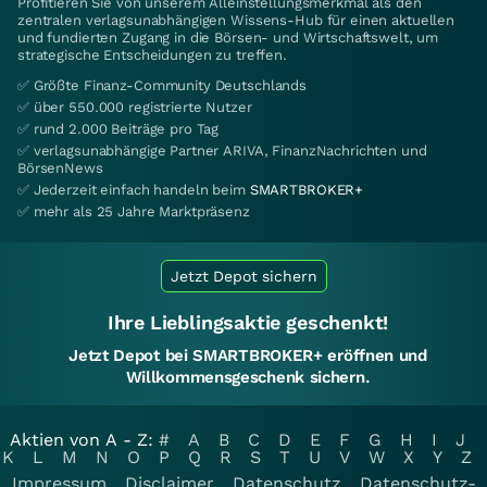
Profitieren Sie von unserem Alleinstellungsmerkmal als den
zentralen verlagsunabhängigen Wissens-Hub für einen aktuellen
und fundierten Zugang in die Börsen- und Wirtschaftswelt, um
strategische Entscheidungen zu treffen.
✅ Größte Finanz-Community Deutschlands
✅ über 550.000 registrierte Nutzer
✅ rund 2.000 Beiträge pro Tag
✅ verlagsunabhängige Partner ARIVA, FinanzNachrichten und
BörsenNews
✅ Jederzeit einfach handeln beim
SMARTBROKER+
✅ mehr als 25 Jahre Marktpräsenz
Jetzt Depot sichern
Ihre Lieblingsaktie geschenkt!
Jetzt Depot bei SMARTBROKER+ eröffnen und
Willkommensgeschenk sichern.
Aktien von A - Z:
#
A
B
C
D
E
F
G
H
I
J
K
L
M
N
O
P
Q
R
S
T
U
V
W
X
Y
Z
Impressum
Disclaimer
Datenschutz
Datenschutz-