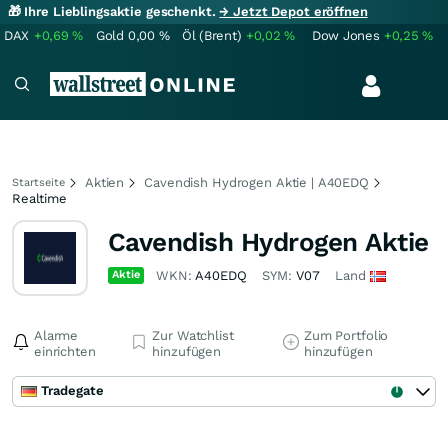
🎁 Ihre Lieblingsaktie geschenkt.
→ Jetzt Depot eröffnen
DAX
+0,69
%
Gold
0,00
%
Öl (Brent)
+0,02
%
Dow Jones
+0,25
%
Aktien
Cavendish Hydrogen Aktie | A40EDQ
Startseite
Realtime
Cavendish Hydrogen Aktie
Aktie
WKN:
A40EDQ
SYM:
V07
Land
Alarme
Zur Watchlist
Zum Portfolio
einrichten
hinzufügen
hinzufügen
Tradegate