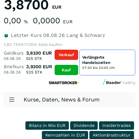
3,8700
EUR
0,00
0,0000
%
EUR
Letzter Kurs
08.08.26
Lang & Schwarz
CBO TERRITORIA Aktie kaufen
Geldkurs
3,8100
EUR
Verkauf
Verlängerte
08.08.26
525
STK
Handelszeiten
Briefkurs
3,9300
EUR
07:30 bis 23:00 Uhr
Kauf
08.08.26
525
STK
Kurse, Daten, News & Forum
Bilanz in Mio EUR
Dividende
Insidertrades
Kennzahlen in EUR
Aktionärsstruktur