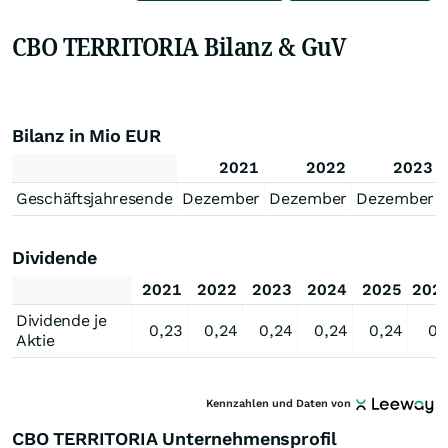
CBO TERRITORIA Bilanz & GuV
Bilanz in Mio EUR
2021
2022
2023
Geschäftsjahresende
Dezember
Dezember
Dezember
Dividende
2021
2022
2023
2024
2025
202
Dividende je
0,23
0,24
0,24
0,24
0,24
0,
Aktie
Kennzahlen und Daten von
CBO TERRITORIA Unternehmensprofil