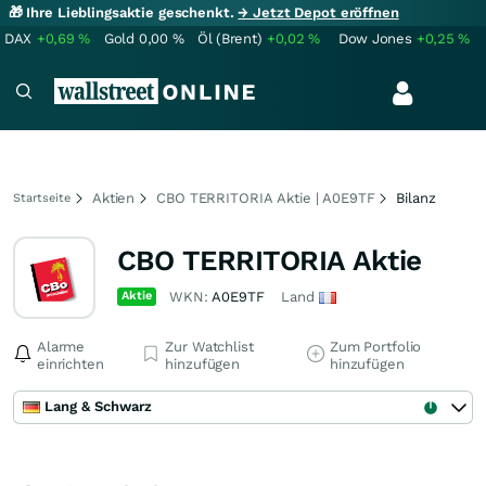
🎁 Ihre Lieblingsaktie geschenkt.
→ Jetzt Depot eröffnen
DAX
+0,69
%
Gold
0,00
%
Öl (Brent)
+0,02
%
Dow Jones
+0,25
%
Aktien
CBO TERRITORIA Aktie | A0E9TF
Bilanz
Startseite
CBO TERRITORIA Aktie
Aktie
WKN:
A0E9TF
Land
Alarme
Zur Watchlist
Zum Portfolio
einrichten
hinzufügen
hinzufügen
Lang & Schwarz