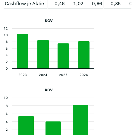
Cashflow je Aktie
0,46
1,02
0,66
0,85
0,
KGV
12
10
8
6
4
2
0
2023
2024
2025
2026
KCV
10
8
6
4
2