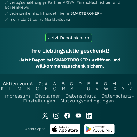
✅ verlagsunabhängige Partner ARIVA, FinanzNachrichten und
BörsenNews
✅ Jederzeit einfach handeln beim
SMARTBROKER+
✅ mehr als 25 Jahre Marktpräsenz
Jetzt Depot sichern
Ihre Lieblingsaktie geschenkt!
Jetzt Depot bei SMARTBROKER+ eröffnen und
Willkommensgeschenk sichern.
Aktien von A - Z:
#
A
B
C
D
E
F
G
H
I
J
K
L
M
N
O
P
Q
R
S
T
U
V
W
X
Y
Z
Impressum
Disclaimer
Datenschutz
Datenschutz-
Einstellungen
Nutzungsbedingungen
Unsere Apps: