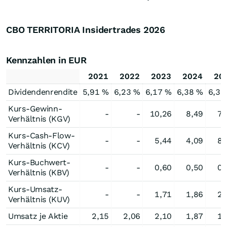
CBO TERRITORIA Insidertrades
2026
Kennzahlen in EUR
2021
2022
2023
2024
20
Dividendenrendite
5,91 %
6,23 %
6,17 %
6,38 %
6,35
Kurs-Gewinn-
-
-
10,26
8,49
7,
Verhältnis (KGV)
Kurs-Cash-Flow-
-
-
5,44
4,09
8,
Verhältnis (KCV)
Kurs-Buchwert-
-
-
0,60
0,50
0,
Verhältnis (KBV)
Kurs-Umsatz-
-
-
1,71
1,86
2,
Verhältnis (KUV)
Umsatz je Aktie
2,15
2,06
2,10
1,87
1,