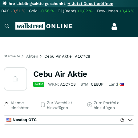
🎁 Ihre Lieblingsaktie geschenkt.
→ Jetzt Depot eröffnen
DAX
-0,51
%
Gold
+0,56
%
Öl (Brent)
+0,82
%
Dow Jones
+0,46
%
Aktien
Cebu Air Aktie | A1C7C8
Startseite
Cebu Air Aktie
Aktie
WKN:
A1C7C8
SYM:
CEBUF
Land
Alarme
Zur Watchlist
Zum Portfolio
einrichten
hinzufügen
hinzufügen
Nasdaq OTC