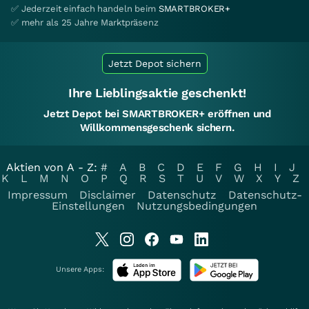
✅ Jederzeit einfach handeln beim
SMARTBROKER+
✅ mehr als 25 Jahre Marktpräsenz
Jetzt Depot sichern
Ihre Lieblingsaktie geschenkt!
Jetzt Depot bei SMARTBROKER+ eröffnen und
Willkommensgeschenk sichern.
Aktien von A - Z:
#
A
B
C
D
E
F
G
H
I
J
K
L
M
N
O
P
Q
R
S
T
U
V
W
X
Y
Z
Impressum
Disclaimer
Datenschutz
Datenschutz-
Einstellungen
Nutzungsbedingungen
Unsere Apps: