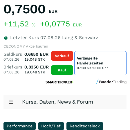
0,7500
EUR
+11,52
+0,0775
%
EUR
Letzter Kurs
07.08.26
Lang & Schwarz
CECONOMY Aktie kaufen
Geldkurs
0,6650
EUR
Verkauf
Verlängerte
07.08.26
19.048
STK
Handelszeiten
Briefkurs
0,8350
EUR
07:30 bis 23:00 Uhr
Kauf
07.08.26
19.048
STK
Kurse, Daten, News & Forum
Performance
Hoch/Tief
Renditedreieck