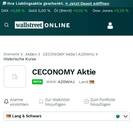
🎁 Ihre Lieblingsaktie geschenkt.
→ Jetzt Depot eröffnen
DAX
+0,69
%
Gold
0,00
%
Öl (Brent)
+0,02
%
Dow Jones
+0,25
%
Aktien
CECONOMY Aktie | A2DWHJ
Startseite
Historische Kurse
CECONOMY Aktie
Aktie
WKN:
A2DWHJ
Land
Alarme
Zur Watchlist
Zum Portfolio
einrichten
hinzufügen
hinzufügen
Lang & Schwarz