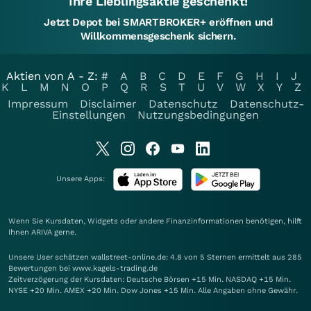
Ihre Lieblingsaktie geschenkt!
Jetzt Depot bei SMARTBROKER+ eröffnen und
Willkommensgeschenk sichern.
Aktien von A - Z:
#
A
B
C
D
E
F
G
H
I
J
K
L
M
N
O
P
Q
R
S
T
U
V
W
X
Y
Z
Impressum
Disclaimer
Datenschutz
Datenschutz-
Einstellungen
Nutzungsbedingungen
Unsere Apps:
Wenn Sie Kursdaten, Widgets oder andere Finanzinformationen benötigen, hilft
Ihnen
ARIVA
gerne.
Unsere User schätzen wallstreet-online.de: 4.8 von 5 Sternen ermittelt aus 285
Bewertungen bei www.kagels-trading.de
Zeitverzögerung der Kursdaten: Deutsche Börsen +15 Min. NASDAQ +15 Min.
NYSE +20 Min. AMEX +20 Min. Dow Jones +15 Min. Alle Angaben ohne Gewähr.