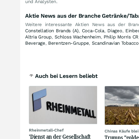
und Analysten.
Aktie News aus der Branche Getränke/Tab
Weitere interessante Aktien News aus der Bra
Constellation Brands (A)
,
Coca-Cola
,
Diageo
,
Einbe
Altria Group
,
Schloss Wachenheim
,
Philip Morris CR
Beverage
,
Berentzen-Gruppe
,
Scandinavian Tobacc
Auch bei Lesern beliebt
Rheinmetall-Chef
Chinas Käufe ble
'Dienst an der Gesellschaft
Trumps "golden