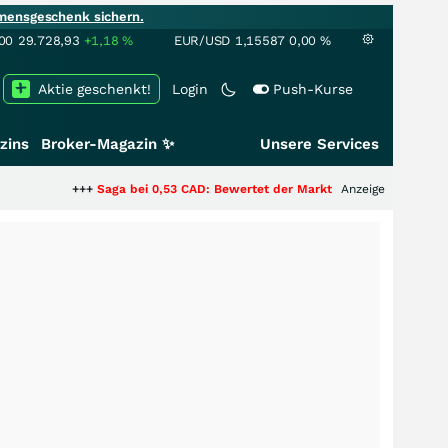
mensgeschenk sichern.
00
29.728,93
+1,18
%
EUR/USD
1,15587
0,00
%
Aktie geschenkt!
Login
Push-Kurse
zins
Broker-Magazin ✨
Unsere Services
+++
Saga bei 0,53 CAD: Bewertet der Markt noch immer nur die Hälfte de
Anzeige