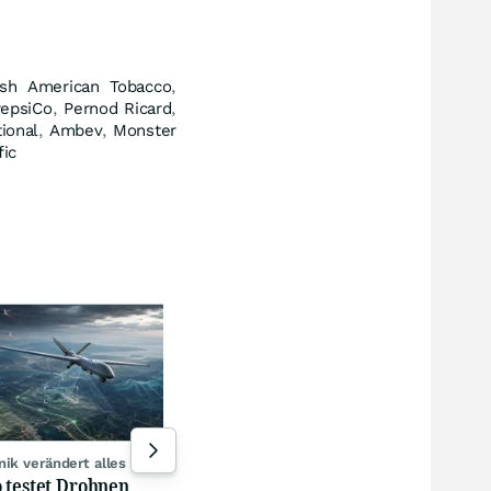
tish American Tobacco
,
epsiCo
,
Pernod Ricard
,
tional
,
Ambev
,
Monster
fic
Mill
Die
OpenAI will neue KI nach
vom
Hacking-Vorfällen härter
bes
überwachen
06.0
heute 10:56
ik verändert alles
 testet Drohnen