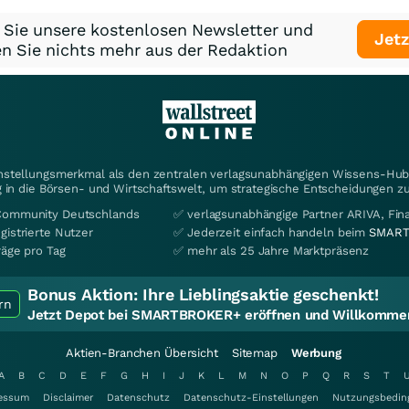
 Sie unsere kostenlosen Newsletter und
Jetz
n Sie nichts mehr aus der Redaktion
instellungsmerkmal als den zentralen verlagsunabhängigen Wissens-Hub 
 in die Börsen- und Wirtschaftswelt, um strategische Entscheidungen zu
Community Deutschlands
✅ verlagsunabhängige Partner ARIVA, Fi
gistrierte Nutzer
✅ Jederzeit einfach handeln beim
SMART
räge pro Tag
✅ mehr als 25 Jahre Marktpräsenz
Bonus Aktion:
Ihre Lieblingsaktie geschenkt!
rn
Jetzt Depot bei SMARTBROKER+ eröffnen und Willkommen
Aktien-Branchen Übersicht
Sitemap
Werbung
A
B
C
D
E
F
G
H
I
J
K
L
M
N
O
P
Q
R
S
T
essum
Disclaimer
Datenschutz
Datenschutz-Einstellungen
Nutzungsbedin