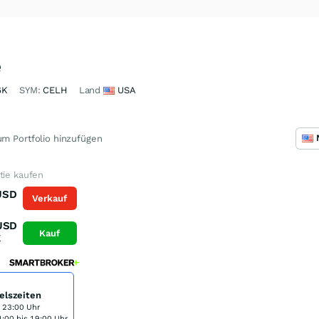
e
6K
SYM:
CELH
Land
USA
m Portfolio hinzufügen
tie kaufen
USD
Verkauf
K
USD
Kauf
K
elszeiten
s 23:00 Uhr
:00 bis 19:00 Uhr