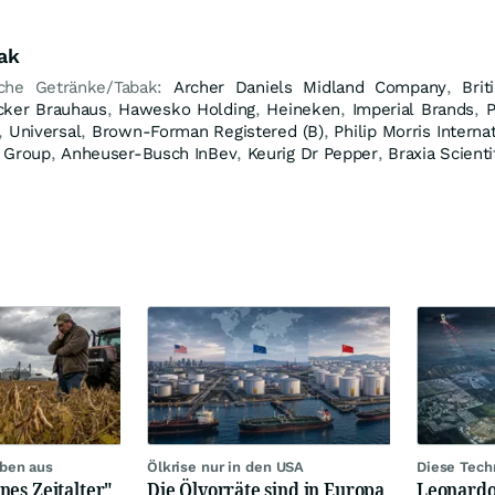
ak
nche Getränke/Tabak:
Archer Daniels Midland Company
,
Bri
cker Brauhaus
,
Hawesko Holding
,
Heineken
,
Imperial Brands
,
P
,
Universal
,
Brown-Forman Registered (B)
,
Philip Morris Interna
o Group
,
Anheuser-Busch InBev
,
Keurig Dr Pepper
,
Braxia Scienti
iben aus
Ölkrise nur in den USA
Diese Techn
es Zeitalter"
Die Ölvorräte sind in Europa,
Leonardo