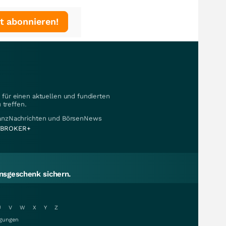
t abonnieren!
für einen aktuellen und fundierten
 treffen.
nanzNachrichten und BörsenNews
BROKER+
sgeschenk sichern.
U
V
W
X
Y
Z
gungen