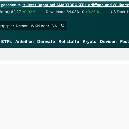
ie geschenkt.
→ Jetzt Depot bei SMARTBROKER+ eröffnen und Willkom
Brent)
82,27
+0,02
%
Dow Jones
54.036,10
+0,25
%
US Tech 1
ETFs
Anleihen
Derivate
Rohstoffe
Krypto
Devisen
Fest