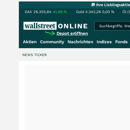
🎁 Ihre Lieblingsakt
DAX
26.355,84
+0,69
%
Gold
4.342,26
0,00
%
Öl (
Depot eröffnen
Aktien
Community
Nachrichten
Indizes
Fonds
NEWS TICKER