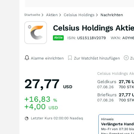
Aktien
Celsius Holdings
Nachrichten
Startseite
Celsius Holdings Akti
Aktie
ISIN:
US15118V2079
WKN:
A0YH
Alarme einrichten
Zur Watchlist hinzufügen
Zu
Celsius Holdings Ak
27,77
Geldkurs
27,76
USD
07.08.26
700
ST
Briefkurs
27,77
+16,83
%
07.08.26
700
ST
+4,00
USD
Letzter Kurs
02:00:00
Nasdaq
Hinweis
Verlängerte Hand
Mo-Fr von
07:30 bi
Neu: Samstag von 14