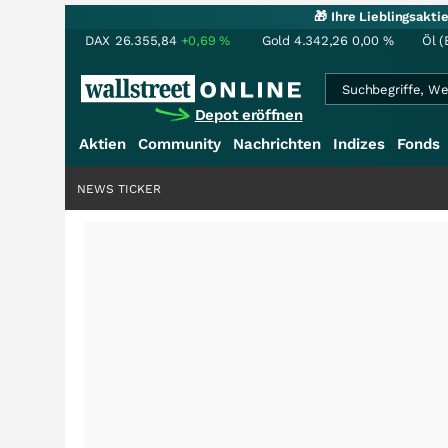
🎁 Ihre Lieblingsakt
DAX
26.355,84
+0,69
%
Gold
4.342,26
0,00
%
Öl (
Depot eröffnen
Aktien
Community
Nachrichten
Indizes
Fonds
NEWS TICKER