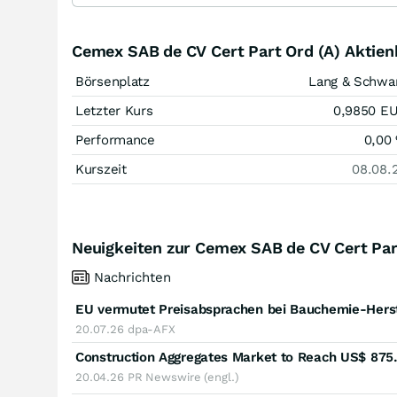
Cemex SAB de CV Cert Part Ord (A) Aktien
Börsenplatz
Lang & Schwa
Letzter Kurs
0,9850
E
Performance
0,00
Kurszeit
08.08.
Neuigkeiten zur Cemex SAB de CV Cert Part
Nachrichten
EU vermutet Preisabsprachen bei Bauchemie-Herst
20.07.26
dpa-AFX
20.04.26
PR Newswire (engl.)