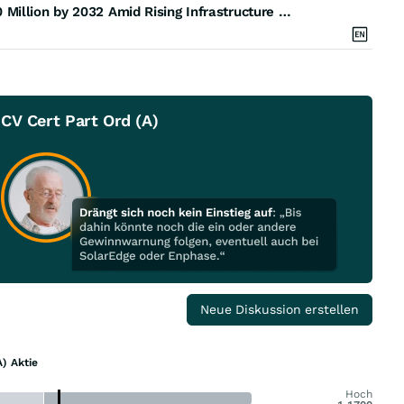
Ready Mix Concrete Market to Reach USD 6,851.10 Million by 2032 Amid Rising Infrastructure Spending, Urban Housing Development, and Growing Demand for Low-Carbon Concrete Solutions - Credence Research
CV Cert Part Ord (A)
Neue Diskussion erstellen
) Aktie
Hoch