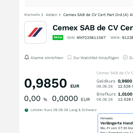
Aktien
Cemex SAB de CV Cert Part Ord (A) Ak
Startseite
Cemex SAB de CV Cert
Aktie
ISIN:
MXP225611567
WKN:
9122
Alarme einrichten
Zur Watchlist hinzufügen
Zu
Cemex SAB de CV Ce
0,9850
Geldkurs
0,9600
EUR
08.08.26
12.526
Briefkurs
1,0100
0,00
0,0000
%
EUR
08.08.26
12.526
Letzter Kurs
08.08.26
Lang & Schwarz
Hinweis
Verlängerte Hand
Mo-Fr von
07:30 bi
Neu: Samstag von 14