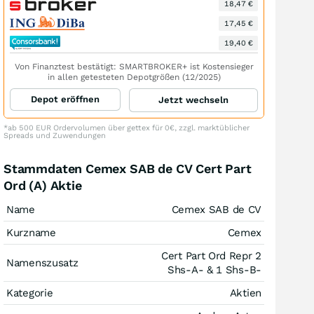
18,47 €
17,45 €
19,40 €
Von Finanztest bestätigt: SMARTBROKER+ ist Kostensieger
in allen getesteten Depotgrößen (12/2025)
Depot eröffnen
Jetzt wechseln
*ab 500 EUR Ordervolumen über gettex für 0€, zzgl. marktüblicher
Spreads und Zuwendungen
Stammdaten Cemex SAB de CV Cert Part
Ord (A) Aktie
Name
Cemex SAB de CV
Kurzname
Cemex
Cert Part Ord Repr 2
Namenszusatz
Shs-A- & 1 Shs-B-
Kategorie
Aktien