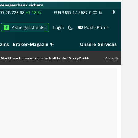
mensgeschenk sichern.
00
29.728,93
+1,18
%
EUR/USD
1,15587
0,00
%
Aktie geschenkt!
Login
Push-Kurse
zins
Broker-Magazin ✨
Unsere Services
immer nur die Hälfte der Story?
+++
Anzeige