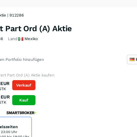
tie | 912286
 Part Ord (A) Aktie
86
Land
Mexiko
m Portfolio hinzufügen
rt Part Ord (A) Aktie kaufen
EUR
Verkauf
STK
EUR
Kauf
STK
elszeiten
s 23:00 Uhr
:00 bis 19:00 Uhr