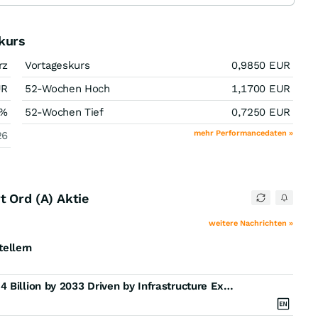
kurs
rz
Vortageskurs
0,9850
EUR
UR
52-Wochen Hoch
1,1700
EUR
%
52-Wochen Tief
0,7250
EUR
mehr Performancedaten »
26
 Ord (A) Aktie
weitere Nachrichten »
ellern
Construction Aggregates Market to Reach US$ 875.4 Billion by 2033 Driven by Infrastructure Expansion and Sustainable Material Adoption - Persistence Market Research