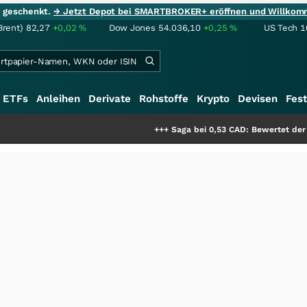
ie geschenkt.
→ Jetzt Depot bei SMARTBROKER+ eröffnen und Willkom
Brent)
82,27
+0,02
%
Dow Jones
54.036,10
+0,25
%
US Tech 1
ETFs
Anleihen
Derivate
Rohstoffe
Krypto
Devisen
Fest
+++
Saga bei 0,53 CAD: Bewertet der Markt noch 