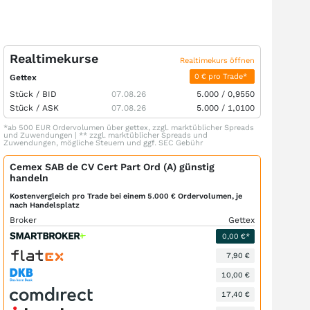
Realtimekurse
Realtimekurs öffnen
0 € pro Trade*
Gettex
Stück /
BID
07.08.26
5.000
/
0,9550
Stück /
ASK
07.08.26
5.000
/
1,0100
*ab 500 EUR Ordervolumen über gettex, zzgl. marktüblicher Spreads
und Zuwendungen | ** zzgl. marktüblicher Spreads und
Zuwendungen, mögliche Steuern und ggf. SEC Gebühr
Cemex SAB de CV Cert Part Ord (A) günstig
handeln
Kostenvergleich pro Trade bei einem 5.000 € Ordervolumen, je
nach Handelsplatz
Broker
Gettex
0,00 €*
7,90 €
10,00 €
17,40 €