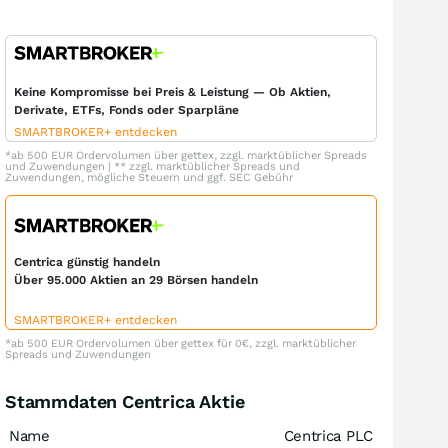
Keine Kompromisse bei Preis & Leistung — Ob Aktien,
Derivate, ETFs, Fonds oder Sparpläne
SMARTBROKER+ entdecken
*ab 500 EUR Ordervolumen über gettex, zzgl. marktüblicher Spreads
und Zuwendungen | ** zzgl. marktüblicher Spreads und
Zuwendungen, mögliche Steuern und ggf. SEC Gebühr
Centrica günstig handeln
Über 95.000 Aktien an 29 Börsen handeln
SMARTBROKER+ entdecken
*ab 500 EUR Ordervolumen über gettex für 0€, zzgl. marktüblicher
Spreads und Zuwendungen
Stammdaten Centrica Aktie
Name
Centrica PLC