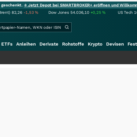
ie geschenkt.
→ Jetzt Depot bei SMARTBROKER+ eröffnen und Willkom
Brent)
82,26
-1,53
%
Dow Jones
54.036,10
+0,25
%
US Tech 1
ETFs
Anleihen
Derivate
Rohstoffe
Krypto
Devisen
Fest
++