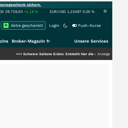
mensgeschenk sichern.
00
29.728,93
+1,18
%
EUR/USD
1,15587
0,00
%
Aktie geschenkt!
Login
Push-Kurse
zins
Broker-Magazin ✨
Unsere Services
+
Schwere Seltene Erden: Entsteht hier die nächste Milliardenstory?
Anzeige
+++