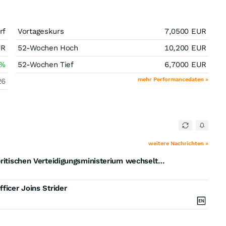
rf
Vortageskurs
7,0500
EUR
UR
52-Wochen Hoch
10,200
EUR
%
52-Wochen Tief
6,7000
EUR
mehr Performancedaten »
26
weitere Nachrichten »
Ehemalige Leiterin der Abteilung Daten und KI im britischen Verteidigungsministerium wechselt zu Strider
ficer Joins Strider