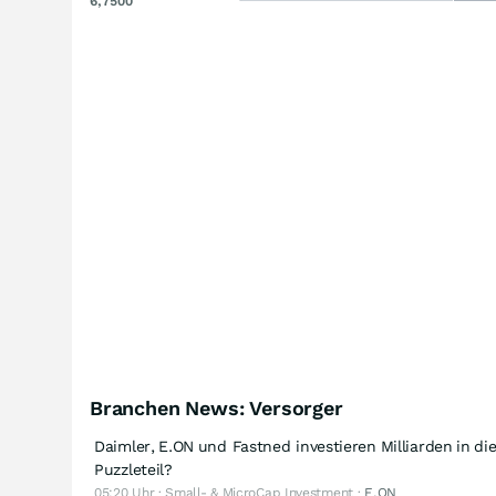
6,7500
Branchen News: Versorger
Daimler, E.ON und Fastned investieren Milliarden in di
Puzzleteil?
05:20 Uhr · Small- & MicroCap Investment ·
E.ON