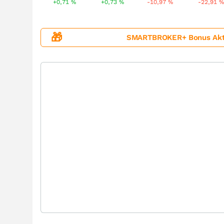
+0,71
%
+0,73
%
-10,97
%
-22,91
🎁
SMARTBROKER+ Bonus Aktion