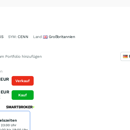
XS
SYM:
CENN
Land
Großbritannien
m Portfolio hinzufügen
en
EUR
Verkauf
K
EUR
Kauf
K
elszeiten
s 23:00 Uhr
:00 bis 19:00 Uhr