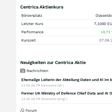
Centrica Aktienkurs
Börsenplatz
Düsseldo
Letzter Kurs
7,1000
E
Performance
+0,71
Kurszeit
07.08.
Neuigkeiten zur Centrica Aktie
Nachrichten
13.04.26
PR Newswire (dt.)
Former UK Ministry of Defence Chief Data and AI Of
13.04.26
PR Newswire (engl.)
Forum