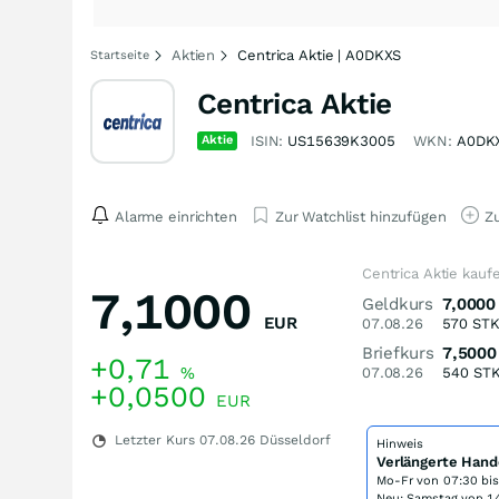
Aktien
Centrica Aktie | A0DKXS
Startseite
Centrica Aktie
Aktie
ISIN:
US15639K3005
WKN:
A0DK
Alarme einrichten
Zur Watchlist hinzufügen
Zu
Centrica Aktie kauf
7,1000
Geldkurs
7,0000
EUR
07.08.26
570
ST
Briefkurs
7,5000
+0,71
%
07.08.26
540
ST
+0,0500
EUR
Letzter Kurs
07.08.26
Düsseldorf
Hinweis
Verlängerte Hand
Mo-Fr von
07:30 bi
Neu: Samstag von 14