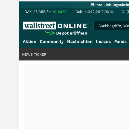
🎁 Ihre Lieblingsakt
DAX
26.355,84
+0,69
%
Gold
4.342,26
0,00
%
Öl (
Depot eröffnen
Aktien
Community
Nachrichten
Indizes
Fonds
NEWS TICKER