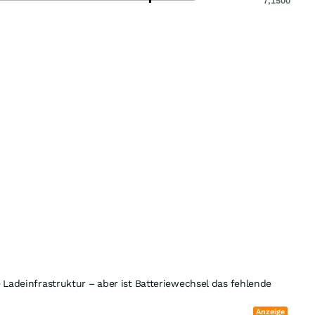
7,1500
e Ladeinfrastruktur – aber ist Batteriewechsel das fehlende
Anzeige