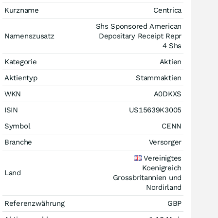
Kurzname
Centrica
Shs Sponsored American
Namenszusatz
Depositary Receipt Repr
4 Shs
Kategorie
Aktien
Aktientyp
Stammaktien
WKN
A0DKXS
ISIN
US15639K3005
Symbol
CENN
Branche
Versorger
Vereinigtes
Koenigreich
Land
Grossbritannien und
Nordirland
Referenzwährung
GBP