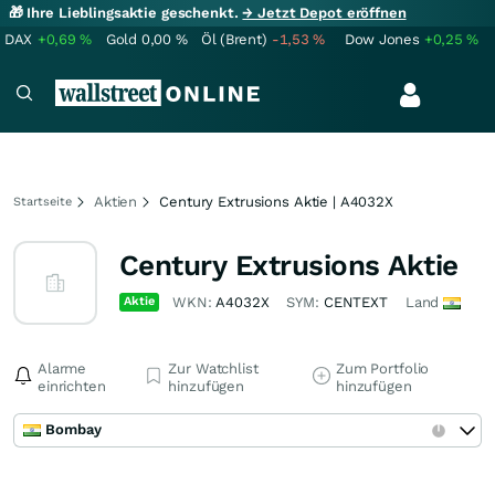
🎁 Ihre Lieblingsaktie geschenkt.
→ Jetzt Depot eröffnen
DAX
+0,69
%
Gold
0,00
%
Öl (Brent)
-1,53
%
Dow Jones
+0,25
%
Aktien
Century Extrusions Aktie | A4032X
Startseite
Century Extrusions Aktie
Aktie
WKN:
A4032X
SYM:
CENTEXT
Land
Alarme
Zur Watchlist
Zum Portfolio
einrichten
hinzufügen
hinzufügen
Bombay