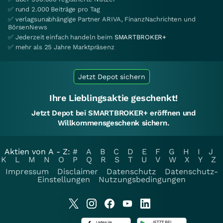
✅ rund 2.000 Beiträge pro Tag
✅ verlagsunabhängige Partner ARIVA, FinanzNachrichten und
BörsenNews
✅ Jederzeit einfach handeln beim
SMARTBROKER+
✅ mehr als 25 Jahre Marktpräsenz
Jetzt Depot sichern
Ihre Lieblingsaktie geschenkt!
Jetzt Depot bei SMARTBROKER+ eröffnen und
Willkommensgeschenk sichern.
Aktien von A - Z:
#
A
B
C
D
E
F
G
H
I
J
K
L
M
N
O
P
Q
R
S
T
U
V
W
X
Y
Z
Impressum
Disclaimer
Datenschutz
Datenschutz-
Einstellungen
Nutzungsbedingungen