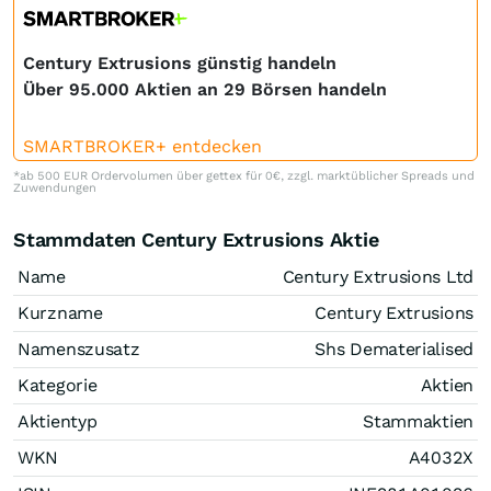
Century Extrusions günstig handeln
Über 95.000 Aktien an 29 Börsen handeln
SMARTBROKER+ entdecken
*ab 500 EUR Ordervolumen über gettex für 0€, zzgl. marktüblicher Spreads und
Zuwendungen
Stammdaten Century Extrusions Aktie
Name
Century Extrusions Ltd
Kurzname
Century Extrusions
Namenszusatz
Shs Dematerialised
Kategorie
Aktien
Aktientyp
Stammaktien
WKN
A4032X