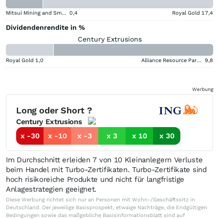
Mitsui Mining and Smelting Company
0,4
Royal Gold
17,4
Dividendenrendite in %
Century Extrusions
Royal Gold
1,0
Alliance Resource Partners
9,8
Werbung
Long oder Short ?
Century Extrusions
x -30
x -10
x -3
x 3
x 10
x 30
Im Durchschnitt erleiden 7 von 10 Kleinanlegern Verluste
beim Handel mit Turbo-Zertifikaten. Turbo-Zertifikate sind
hoch risikoreiche Produkte und nicht für langfristige
Anlagestrategien geeignet.
Diese Werbung richtet sich nur an Personen mit Wohn-/Geschäftssitz in
Deutschland. Der jeweilige Basisprospekt, etwaige Nachträge, die Endgültigen
Bedingungen sowie das maßgebliche Basisinformationsblatt sind auf