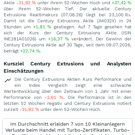
Aktie
-31,92
%
unter ihrem 52-Wochen Hoch und
+37,42
%
über ihrem 52-Wochen Tief. Der aktuelle Century
Extrusions Realtimekurs (
07.08.26
) liegt bei 23,100
₨
.
Damit ist die Century Extrusions Aktie (A4032X) in 24
Stunden um
+1,81
%
gestiegen. Auf 7 Tage gesehen hat
sich der Kurs der Century Extrusions Aktie (ISIN
INE281A01026) um
+16,37
%
verändert. Der Gewinn der
Century Extrusions Aktie auf 30 Tage, seit dem 09.07.2026,
beträgt
+22,74
%
.
Kursziel Century Extrusions und Analysten
Einschätzungen
Die Century Extrusions Aktien Kurs Performance und
ein Index Vergleich zeigt eine schwache
Wertentwicklung über den Zeitraum von 1 Jahr mit einer
Performance von
-2,61
%
. Die Performance ist in den
letzten 52 Wochen negativ und Century Extrusions notiert
zurzeit
-31,92
%
unter dem 52-Wochen Hoch.
Im Durchschnitt erleiden 7 von 10 Kleinanlegern
Verluste beim Handel mit Turbo-Zertifikaten. Turbo-