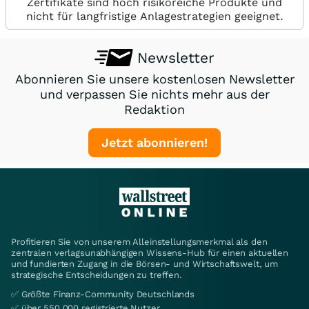
Zertifikate sind hoch risikoreiche Produkte und
nicht für langfristige Anlagestrategien geeignet.
Newsletter
Abonnieren Sie unsere kostenlosen Newsletter
und verpassen Sie nichts mehr aus der
Redaktion
Jetzt abonnieren!
Profitieren Sie von unserem Alleinstellungsmerkmal als den
zentralen verlagsunabhängigen Wissens-Hub für einen aktuellen
und fundierten Zugang in die Börsen- und Wirtschaftswelt, um
strategische Entscheidungen zu treffen.
✅ Größte Finanz-Community Deutschlands
✅ über 550.000 registrierte Nutzer