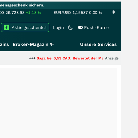
mensgeschenk sichern.
00
29.728,93
+1,18
%
EUR/USD
1,15587
0,00
%
Aktie geschenkt!
Login
Push-Kurse
zins
Broker-Magazin ✨
Unsere Services
+++
Saga bei 0,53 CAD: Bewertet der Markt noch immer nur die Hälfte 
Anzeige