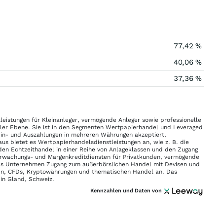
77,42 %
40,06 %
37,36 %
leistungen für Kleinanleger, vermögende Anleger sowie professionelle
naler Ebene. Sie ist in den Segmenten Wertpapierhandel und Leveraged
 Ein- und Auszahlungen in mehreren Währungen akzeptiert,
us bietet es Wertpapierhandelsdienstleistungen an, wie z. B. die
den Echtzeithandel in einer Reihe von Anlageklassen und den Zugang
berwachungs- und Margenkreditdiensten für Privatkunden, vermögende
das Unternehmen Zugang zum außerbörslichen Handel mit Devisen und
sen, CFDs, Kryptowährungen und thematischen Handel an. Das
in Gland, Schweiz.
Kennzahlen und Daten von