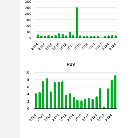
300
250
200
150
100
50
0
2012
2022
2004
2014
2024
2006
2016
2026
2008
2018
2010
2020
KUV
10
8
6
4
2
0
2004
2018
2010
2024
2016
2008
2022
2014
2006
2020
2012