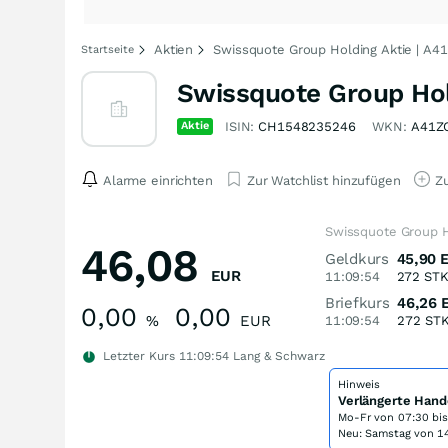
Aktien
Swissquote Group Holding Aktie | A
Startseite
Swissquote Group Hol
Aktie
ISIN:
CH1548235246
WKN:
A41Z
Alarme einrichten
Zur Watchlist hinzufügen
Zu
Swissquote Group H
46,08
Geldkurs
45,90
EUR
11:09:54
272
ST
Briefkurs
46,26
0,00
0,00
%
EUR
11:09:54
272
ST
Letzter Kurs
11:09:54
Lang & Schwarz
Hinweis
Verlängerte Hand
Mo-Fr von
07:30 bi
Neu: Samstag von 14