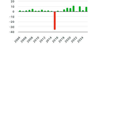
20
10
0
-10
-20
-30
-40
2008
2024
2018
2012
2006
2022
2016
2010
2004
2020
2014