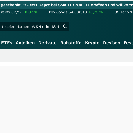
ie geschenkt.
→ Jetzt Depot bei SMARTBROKER+ eröffnen und Willkom
Brent)
82,27
+0,02
%
Dow Jones
54.036,10
+0,25
%
US Tech 1
ETFs
Anleihen
Derivate
Rohstoffe
Krypto
Devisen
Fest