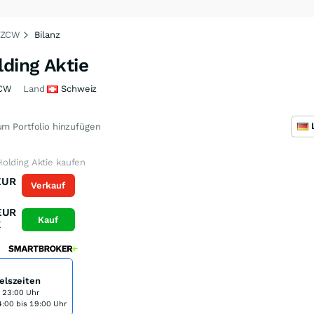
41ZCW
Bilanz
ding Aktie
CW
Land
Schweiz
m Portfolio hinzufügen
olding Aktie kaufen
EUR
Verkauf
K
EUR
Kauf
K
elszeiten
s 23:00 Uhr
:00 bis 19:00 Uhr