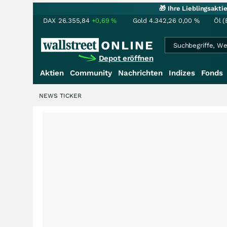
🎁 Ihre Lieblingsakt
DAX
26.355,84
+0,69
%
Gold
4.342,26
0,00
%
Öl (
Depot eröffnen
Aktien
Community
Nachrichten
Indizes
Fonds
NEWS TICKER