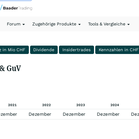
Forum
Zugehörige Produkte
Tools & Vergleiche
z in Mio CHF
Dividende
Insidertrades
Kennzahlen in CHF
 & GuV
2021
2022
2023
2024
ezember
Dezember
Dezember
Dezember
De