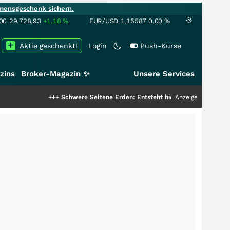
mensgeschenk sichern.
00
29.728,93
+1,18
%
EUR/USD
1,15587
0,00
%
Aktie geschenkt!
Login
Push-Kurse
zins
Broker-Magazin ✨
Unsere Services
+++
Schwere Seltene Erden: Entsteht hier die nächste Milliardenstory
Anzeige