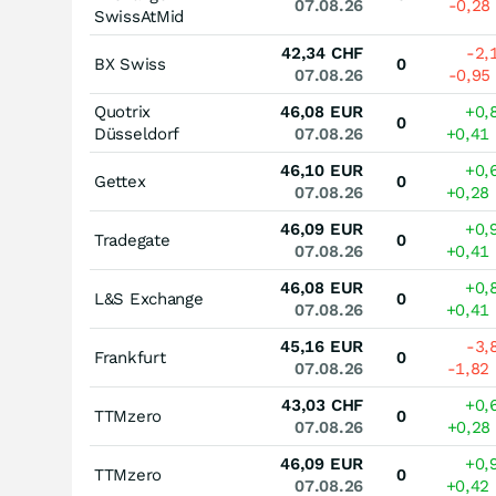
07.08.26
-0,28
SwissAtMid
42,34
CHF
-2,
BX Swiss
0
07.08.26
-0,95
Quotrix
46,08
EUR
+0,
0
Düsseldorf
07.08.26
+0,41
46,10
EUR
+0,
Gettex
0
07.08.26
+0,28
46,09
EUR
+0,
Tradegate
0
07.08.26
+0,41
46,08
EUR
+0,
L&S Exchange
0
07.08.26
+0,41
45,16
EUR
-3,
Frankfurt
0
07.08.26
-1,82
43,03
CHF
+0,
TTMzero
0
07.08.26
+0,28
46,09
EUR
+0,
TTMzero
0
07.08.26
+0,42