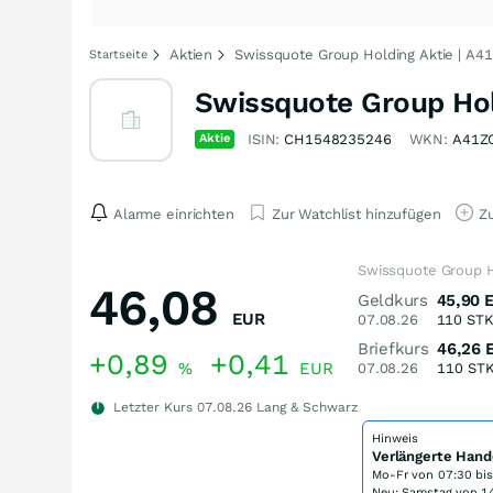
Aktien
Swissquote Group Holding Aktie | A
Startseite
Swissquote Group Hol
Aktie
ISIN:
CH1548235246
WKN:
A41Z
Alarme einrichten
Zur Watchlist hinzufügen
Zu
Swissquote Group H
46,08
Geldkurs
45,90
EUR
07.08.26
110
ST
Briefkurs
46,26
+0,89
+0,41
%
EUR
07.08.26
110
ST
Letzter Kurs
07.08.26
Lang & Schwarz
Hinweis
Verlängerte Hand
Mo-Fr von
07:30 bi
Neu: Samstag von 14