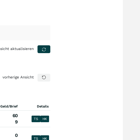
sicht aktualisieren
vorherige Ansicht
 Geld/Brief
Details
60
TS
HK
9
0
TS
HK