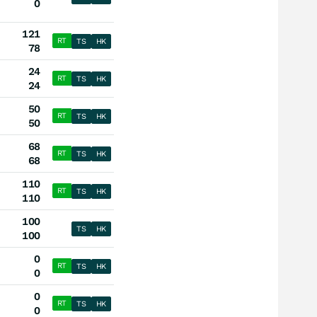
0
121
RT
TS
HK
78
24
RT
TS
HK
24
50
RT
TS
HK
50
68
RT
TS
HK
68
110
RT
TS
HK
110
100
TS
HK
100
0
RT
TS
HK
0
0
RT
TS
HK
0