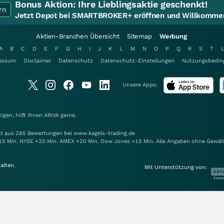
Bonus Aktion:
Ihre Lieblingsaktie geschenkt!
rn
Jetzt Depot bei SMARTBROKER+ eröffnen und Willkommen
Aktien-Branchen Übersicht
Sitemap
Werbung
A
B
C
D
E
F
G
H
I
J
K
L
M
N
O
P
Q
R
S
T
essum
Disclaimer
Datenschutz
Datenschutz-Einstellungen
Nutzungsbedin
Unsere Apps:
gen, hilft Ihnen
ARIVA
gerne.
elt aus 285 Bewertungen bei www.kagels-trading.de
15 Min. NYSE +20 Min. AMEX +20 Min. Dow Jones +15 Min. Alle Angaben ohne Gewäh
alten.
Mit Unterstützung von: