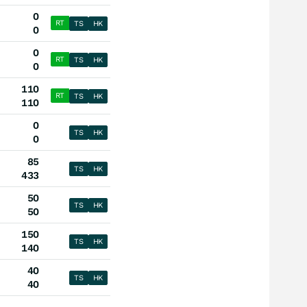
0
RT
TS
HK
0
0
RT
TS
HK
0
110
RT
TS
HK
110
0
TS
HK
0
85
TS
HK
433
50
TS
HK
50
150
TS
HK
140
40
TS
HK
40