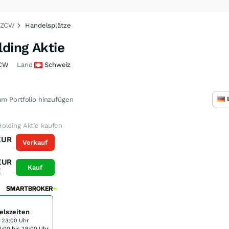
41ZCW
Handelsplätze
ding Aktie
CW
Land
Schweiz
m Portfolio hinzufügen
olding Aktie kaufen
EUR
Verkauf
K
EUR
Kauf
K
elszeiten
s 23:00 Uhr
:00 bis 19:00 Uhr