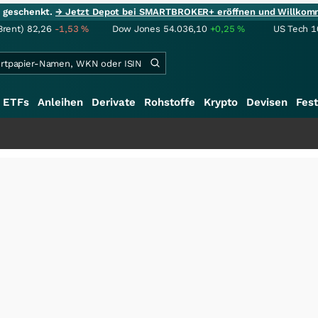
ie geschenkt.
→ Jetzt Depot bei SMARTBROKER+ eröffnen und Willkom
Brent)
82,26
-1,53
%
Dow Jones
54.036,10
+0,25
%
US Tech 1
ETFs
Anleihen
Derivate
Rohstoffe
Krypto
Devisen
Fest