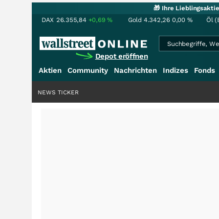
🎁 Ihre Lieblingsakt
DAX
26.355,84
+0,69
%
Gold
4.342,26
0,00
%
Öl (
Depot eröffnen
Aktien
Community
Nachrichten
Indizes
Fonds
NEWS TICKER