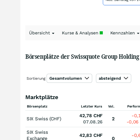
Übersicht
Kurse & Analysen
Kennzahlen
Börsenplätze der Swissquote Group Holding
Gesamtvolumen
absteigend
Sortierung
Marktplätze
Börsenplatz
Letzter Kurs
Vol.
Perfor
42,78
CHF
-0,
SIX Swiss (CHF)
2
07.08.26
-0,06
SIX Swiss
42,83
CHF
-0,
Exchange
0