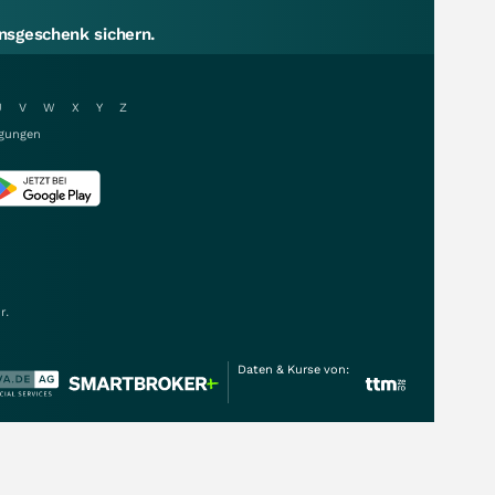
sgeschenk sichern.
U
V
W
X
Y
Z
gungen
r.
Daten & Kurse von: