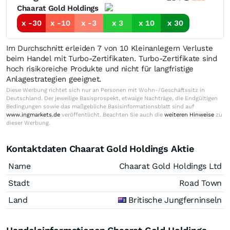
Chaarat Gold Holdings
x -30
x -10
x -3
x 3
x 10
x 30
Im Durchschnitt erleiden 7 von 10 Kleinanlegern Verluste
beim Handel mit Turbo-Zertifikaten. Turbo-Zertifikate sind
hoch risikoreiche Produkte und nicht für langfristige
Anlagestrategien geeignet.
Diese Werbung richtet sich nur an Personen mit Wohn-/Geschäftssitz in
Deutschland. Der jeweilige Basisprospekt, etwaige Nachträge, die Endgültigen
Bedingungen sowie das maßgebliche Basisinformationsblatt sind auf
www.ingmarkets.de
veröffentlicht. Beachten Sie auch die
weiteren Hinweise
zu
dieser Werbung.
Kontaktdaten Chaarat Gold Holdings Aktie
Name
Chaarat Gold Holdings Ltd
Stadt
Road Town
Land
Britische Jungferninseln