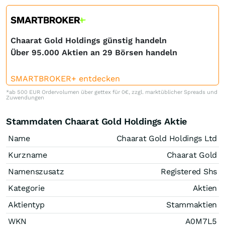
Chaarat Gold Holdings günstig handeln
Über 95.000 Aktien an 29 Börsen handeln
SMARTBROKER+ entdecken
*ab 500 EUR Ordervolumen über gettex für 0€, zzgl. marktüblicher Spreads und
Zuwendungen
Stammdaten Chaarat Gold Holdings Aktie
Name
Chaarat Gold Holdings Ltd
Kurzname
Chaarat Gold
Namenszusatz
Registered Shs
Kategorie
Aktien
Aktientyp
Stammaktien
WKN
A0M7L5