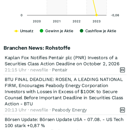
0
-0,06
2020
2021
2022
2023
Umsatz
Gewinn je Aktie
Cashflow je Aktie
Branchen News: Rohstoffe
Kaplan Fox Notifies Pentair plc (PNR) Investors of a
Securities Class Action Deadline on October 2, 2026
21:15 Uhr · newsfile ·
Pentair
BTU FINAL DEADLINE: ROSEN, A LEADING NATIONAL
FIRM, Encourages Peabody Energy Corporation
Investors with Losses in Excess of $100K to Secure
Counsel Before Important Deadline in Securities Class
Action - BTU
20:13 Uhr · newsfile ·
Peabody Energy
Börsen Update: Börsen Update USA - 07.08. - US Tech
100 stark +0,87 %