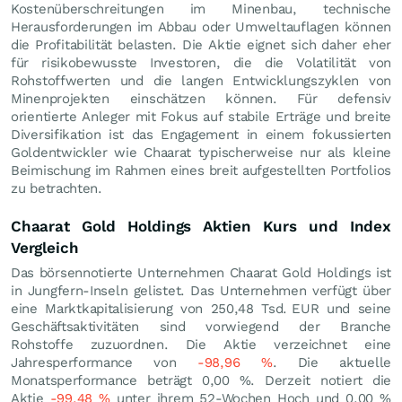
Kostenüberschreitungen im Minenbau, technische
Herausforderungen im Abbau oder Umweltauflagen können
die Profitabilität belasten. Die Aktie eignet sich daher eher
für risikobewusste Investoren, die die Volatilität von
Rohstoffwerten und die langen Entwicklungszyklen von
Minenprojekten einschätzen können. Für defensiv
orientierte Anleger mit Fokus auf stabile Erträge und breite
Diversifikation ist das Engagement in einem fokussierten
Goldentwickler wie Chaarat typischerweise nur als kleine
Beimischung im Rahmen eines breit aufgestellten Portfolios
zu betrachten.
Chaarat Gold Holdings Aktien Kurs und Index
Vergleich
Das börsennotierte Unternehmen Chaarat Gold Holdings ist
in Jungfern-Inseln gelistet. Das Unternehmen verfügt über
eine Marktkapitalisierung von 250,48 Tsd.
EUR
und seine
Geschäftsaktivitäten sind vorwiegend der Branche
Rohstoffe zuzuordnen. Die Aktie verzeichnet eine
Jahresperformance von
-98,96
%
. Die aktuelle
Monatsperformance beträgt
0,00
%
. Derzeit notiert die
Aktie
-99,48
%
unter ihrem 52-Wochen Hoch und
0,00
%