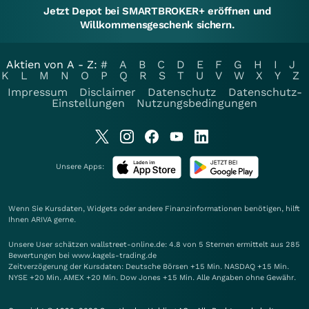
Jetzt Depot bei SMARTBROKER+ eröffnen und
Willkommensgeschenk sichern.
Aktien von A - Z:
#
A
B
C
D
E
F
G
H
I
J
K
L
M
N
O
P
Q
R
S
T
U
V
W
X
Y
Z
Impressum
Disclaimer
Datenschutz
Datenschutz-
Einstellungen
Nutzungsbedingungen
Unsere Apps:
Wenn Sie Kursdaten, Widgets oder andere Finanzinformationen benötigen, hilft
Ihnen
ARIVA
gerne.
Unsere User schätzen wallstreet-online.de: 4.8 von 5 Sternen ermittelt aus 285
Bewertungen bei www.kagels-trading.de
Zeitverzögerung der Kursdaten: Deutsche Börsen +15 Min. NASDAQ +15 Min.
NYSE +20 Min. AMEX +20 Min. Dow Jones +15 Min. Alle Angaben ohne Gewähr.