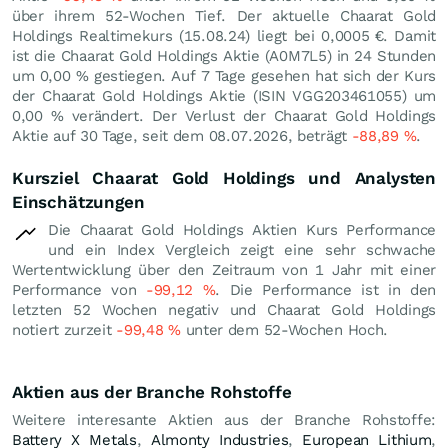
über ihrem 52-Wochen Tief. Der aktuelle Chaarat Gold
Holdings Realtimekurs (
15.08.24
) liegt bei 0,0005
€
. Damit
ist die Chaarat Gold Holdings Aktie (A0M7L5) in 24 Stunden
um
0,00
%
gestiegen. Auf 7 Tage gesehen hat sich der Kurs
der Chaarat Gold Holdings Aktie (ISIN VGG203461055) um
0,00
%
verändert. Der Verlust der Chaarat Gold Holdings
Aktie auf 30 Tage, seit dem 08.07.2026, beträgt
-88,89
%
.
Kursziel Chaarat Gold Holdings und Analysten
Einschätzungen
Die Chaarat Gold Holdings Aktien Kurs Performance
und ein Index Vergleich zeigt eine sehr schwache
Wertentwicklung über den Zeitraum von 1 Jahr mit einer
Performance von
-99,12
%
. Die Performance ist in den
letzten 52 Wochen negativ und Chaarat Gold Holdings
notiert zurzeit
-99,48
%
unter dem 52-Wochen Hoch.
Aktien aus der Branche Rohstoffe
Weitere interesante Aktien aus der Branche Rohstoffe:
Battery X Metals
,
Almonty Industries
,
European Lithium
,