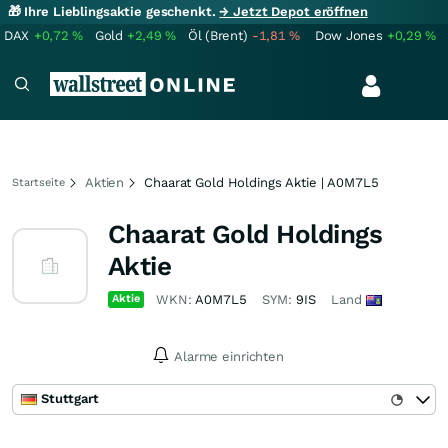
🎁 Ihre Lieblingsaktie geschenkt.
→ Jetzt Depot eröffnen
DAX
+0,72
%
Gold
+2,49
%
Öl (Brent)
-1,81
%
Dow Jones
+0,29
%
Aktien
Chaarat Gold Holdings Aktie | A0M7L5
Startseite
Chaarat Gold Holdings
Aktie
Aktie
WKN:
A0M7L5
SYM:
9IS
Land
Alarme einrichten
Stuttgart