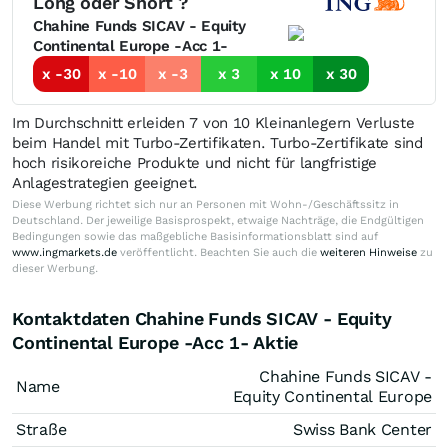
Long oder Short ?
Chahine Funds SICAV - Equity
Continental Europe -Acc 1-
x -30
x -10
x -3
x 3
x 10
x 30
Im Durchschnitt erleiden 7 von 10 Kleinanlegern Verluste
beim Handel mit Turbo-Zertifikaten. Turbo-Zertifikate sind
hoch risikoreiche Produkte und nicht für langfristige
Anlagestrategien geeignet.
Diese Werbung richtet sich nur an Personen mit Wohn-/Geschäftssitz in
Deutschland. Der jeweilige Basisprospekt, etwaige Nachträge, die Endgültigen
Bedingungen sowie das maßgebliche Basisinformationsblatt sind auf
www.ingmarkets.de
veröffentlicht. Beachten Sie auch die
weiteren Hinweise
zu
dieser Werbung.
Kontaktdaten Chahine Funds SICAV - Equity
Continental Europe -Acc 1- Aktie
Chahine Funds SICAV -
Name
Equity Continental Europe
Straße
Swiss Bank Center