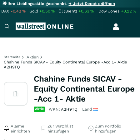
🎁 Ihre Lieblingsaktie geschenkt.
→ Jetzt Depot eröffnen
DAX
-0,42
%
Gold
+0,50
%
Öl (Brent)
+0,63
%
Dow Jones
+0,12
%
Aktien
Startseite
Chahine Funds SICAV - Equity Continental Europe -Acc 1- Aktie |
A2H9TQ
Chahine Funds SICAV -
Equity Continental Europe
-Acc 1- Aktie
Aktie
WKN:
A2H9TQ
Land
Alarme
Zur Watchlist
Zum Portfolio
einrichten
hinzufügen
hinzufügen