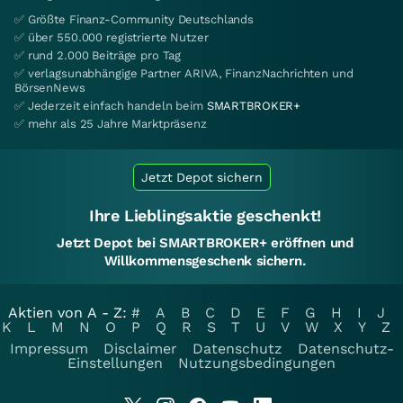
✅ Größte Finanz-Community Deutschlands
✅ über 550.000 registrierte Nutzer
✅ rund 2.000 Beiträge pro Tag
✅ verlagsunabhängige Partner ARIVA, FinanzNachrichten und
BörsenNews
✅ Jederzeit einfach handeln beim
SMARTBROKER+
✅ mehr als 25 Jahre Marktpräsenz
Jetzt Depot sichern
Ihre Lieblingsaktie geschenkt!
Jetzt Depot bei SMARTBROKER+ eröffnen und
Willkommensgeschenk sichern.
Aktien von A - Z:
#
A
B
C
D
E
F
G
H
I
J
K
L
M
N
O
P
Q
R
S
T
U
V
W
X
Y
Z
Impressum
Disclaimer
Datenschutz
Datenschutz-
Einstellungen
Nutzungsbedingungen