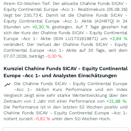
ihrem 52-Wochen Tief. Der aktuelle Chahine Funds SICAV -
Equity Continental Europe -Acc 1- Realtimekurs (
05.08.26
)
liegt bei 230,73
€
. Damit ist die Chahine Funds SICAV -
Equity Continental Europe -Acc 1- Aktie (A2H9TQ) in 24
Stunden um
+0,30
%
gestiegen. Auf 7 Tage gesehen hat
sich der Kurs der Chahine Funds SICAV - Equity Continental
Europe -Acc 1- Aktie (ISIN LU1731919871) um
+2,84
%
verändert. Der Verlust der Chahine Funds SICAV - Equity
Continental Europe -Acc 1- Aktie auf 30 Tage, seit dem
07.07.2026, beträgt
-0,30
%
.
Kursziel Chahine Funds SICAV - Equity Continental
Europe -Acc 1- und Analysten Einschätzungen
Die Chahine Funds SICAV - Equity Continental Europe
-Acc 1- Aktien Kurs Performance und ein Index
Vergleich zeigt eine sehr starke Wertentwicklung über den
Zeitraum von 1 Jahr mit einer Performance von
+21,68
%
.
Die Performance ist in den letzten 52 Wochen positiv und
Chahine Funds SICAV - Equity Continental Europe -Acc 1-
notiert zurzeit
-0,81
%
unter dem 52-Wochen Hoch.