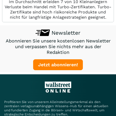
Im Durchschnitt erleiden 7 von 10 Kleinanlegern
Verluste beim Handel mit Turbo-Zertifikaten. Turbo-
Zertifikate sind hoch risikoreiche Produkte und
nicht für langfristige Anlagestrategien geeignet.
Newsletter
Abonnieren Sie unsere kostenlosen Newsletter
und verpassen Sie nichts mehr aus der
Redaktion
Jetzt abonnieren!
Profitieren Sie von unserem Alleinstellungsmerkmal als den
zentralen verlagsunabhängigen Wissens-Hub für einen aktuellen
und fundierten Zugang in die Börsen- und Wirtschaftswelt, um
strategische Entscheidungen zu treffen.