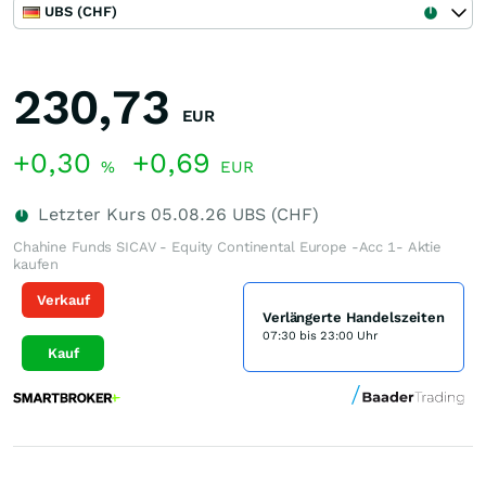
UBS (CHF)
230,73
EUR
+0,30
+0,69
%
EUR
Letzter Kurs
05.08.26
UBS (CHF)
Chahine Funds SICAV - Equity Continental Europe -Acc 1- Aktie
kaufen
Verkauf
Verlängerte Handelszeiten
07:30 bis 23:00 Uhr
Kauf