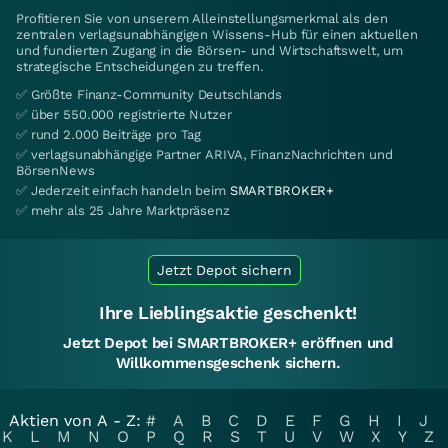
Profitieren Sie von unserem Alleinstellungsmerkmal als den
zentralen verlagsunabhängigen Wissens-Hub für einen aktuellen
und fundierten Zugang in die Börsen- und Wirtschaftswelt, um
strategische Entscheidungen zu treffen.
✅ Größte Finanz-Community Deutschlands
✅ über 550.000 registrierte Nutzer
✅ rund 2.000 Beiträge pro Tag
✅ verlagsunabhängige Partner ARIVA, FinanzNachrichten und
BörsenNews
✅ Jederzeit einfach handeln beim
SMARTBROKER+
✅ mehr als 25 Jahre Marktpräsenz
Jetzt Depot sichern
Ihre Lieblingsaktie geschenkt!
Jetzt Depot bei SMARTBROKER+ eröffnen und
Willkommensgeschenk sichern.
Aktien von A - Z:
#
A
B
C
D
E
F
G
H
I
J
K
L
M
N
O
P
Q
R
S
T
U
V
W
X
Y
Z