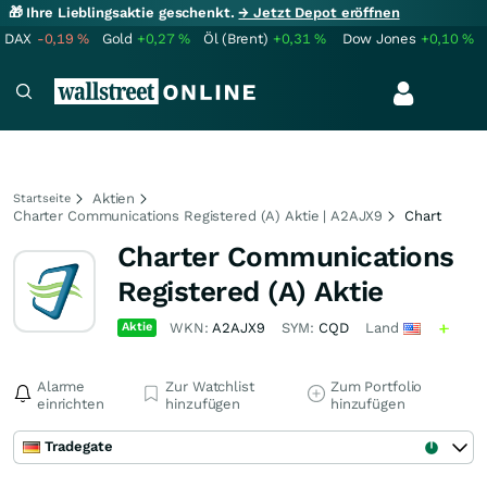
🎁 Ihre Lieblingsaktie geschenkt.
→ Jetzt Depot eröffnen
DAX
-0,19
%
Gold
+0,27
%
Öl (Brent)
+0,31
%
Dow Jones
+0,10
%
Aktien
Startseite
Charter Communications Registered (A) Aktie | A2AJX9
Chart
Charter Communications
Registered (A) Aktie
Aktie
WKN:
A2AJX9
SYM:
CQD
Land
Alarme
Zur Watchlist
Zum Portfolio
einrichten
hinzufügen
hinzufügen
Tradegate